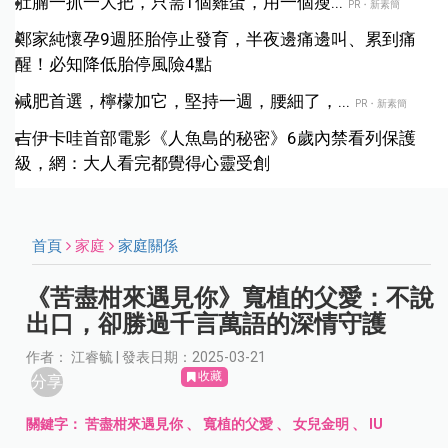
肚腩一抓一大把，只需1個雞蛋，用一個瘦...
PR・新素簡
鄭家純懷孕9週胚胎停止發育，半夜邊痛邊叫、累到痛
醒！必知降低胎停風險4點
減肥首選，檸檬加它，堅持一週，腰細了，...
PR・新素簡
吉伊卡哇首部電影《人魚島的秘密》6歲內禁看列保護
級，網：大人看完都覺得心靈受創
首頁
家庭
家庭關係
《苦盡柑來遇見你》寬植的父愛：不說
出口，卻勝過千言萬語的深情守護
作者： 江睿毓 | 發表日期：2025-03-21
收藏
分享
關鍵字：
苦盡柑來遇見你
、
寬植的父愛
、
女兒金明
、
IU