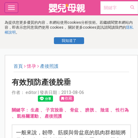
Toggle
navigation
為提供您更多優質的內容，本網站使用cookies分析技術。若繼續閱覽本網站內
容，即表示您同意我們使用 cookies， 關於更多cookies資訊請閱讀我們的
隱私
權說明
。
我知道了
首頁
懷孕
產後照護
有效預防產後脫垂
作者： editor | 發表日期：2013-08-06
收藏
關鍵字：
生產
、
子宮脫垂
、
骨盆
、
膀胱
、
陰道
、
性行為
、
凱格爾運動
、
產後照護
一般來說，韌帶、筋膜與骨盆底的肌肉群都能將