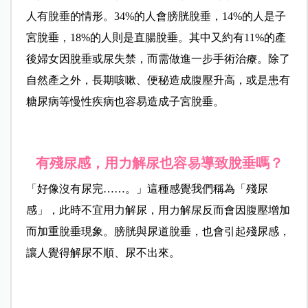
人有脫垂的情形。34%的人會膀胱脫垂，14%的人是子
宮脫垂，18%的人則是直腸脫垂。其中又約有11%的產
後婦女因脫垂或尿失禁，而需做進一步手術治療。除了
自然產之外，長期咳嗽、便秘造成腹壓升高，或是患有
糖尿病等慢性疾病也容易造成子宮脫垂。
有殘尿感，用力解尿也容易導致脫垂嗎？
「好像沒有尿完……。」這種感覺我們稱為「殘尿
感」，此時不宜用力解尿，用力解尿反而會因腹壓增加
而加重脫垂現象。膀胱與尿道脫垂，也會引起殘尿感，
讓人覺得解尿不順、尿不出來。