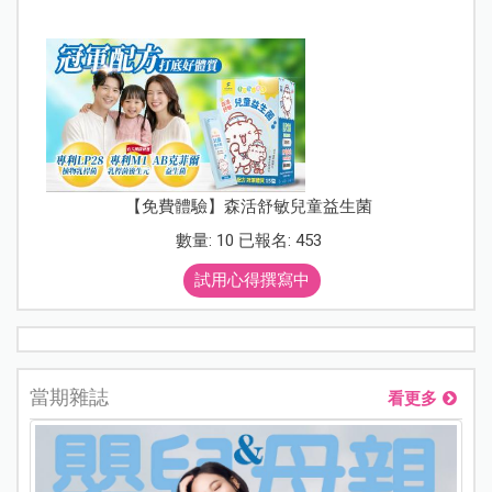
【免費體驗】森活舒敏兒童益生菌
數量: 10 已報名: 453
試用心得撰寫中
當期雜誌
看更多