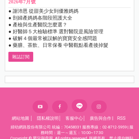
2026年7月號
● 謝沛恩 從甜美少女到優雅媽媽
● 剖婦產媽媽各階段照護大全
● 產檢與生產醫院怎麼選？
● 好醫師５大檢驗標準 選對醫院是風險管理
● 破解４個最常被誤解的寶寶安全感問題
● 藥膳、茶飲、日常保養 中醫觀點看產後掉髮
雜誌訂閱
網站地圖
│
隱私權說明
│
客服中心
│
廣告與合作
|
RSS
婦幼網路股份有限公司 統編：70458331 服務專線：02-8712-5959 | 服
務時間：週一～週五：10:00~17:30
Copyright © 嬰兒與母親. All rights reserved. 版權所有，禁止擅自轉貼