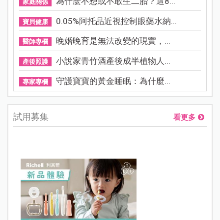
為什麼不想或不敢生二胎？這8...
家庭關係
0.05%阿托品近視控制眼藥水納...
寶貝健康
晚婚晚育是無法改變的現實，...
醫師專欄
小說家青竹酒產後成半植物人...
產後照護
守護寶寶的黃金睡眠：為什麼...
專家專欄
試用募集
看更多