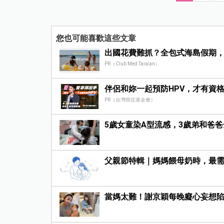
您也可能喜歡這些文章
出國花費難抓？全包式海島假期
PR（Club Med Taiwan）
伴侶和妳一起預防HPV，才有資
PR（台灣癌症基金會）
5歲女童染A型流感，3歲弟和爸
父親節特輯｜媽媽餵母奶時，最需
當媽太難！謝京穎每晚癡心妄想陷