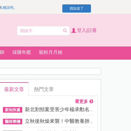
私權說明
。
我知道了
登入|註冊
師
採購年鑑
寵粉月月抽
最新文章
熱門文章
看更多
新北割頸案受害少年楊承勳名...
新知快遞
立秋後秋燥來襲！中醫教養肺...
醫師專欄