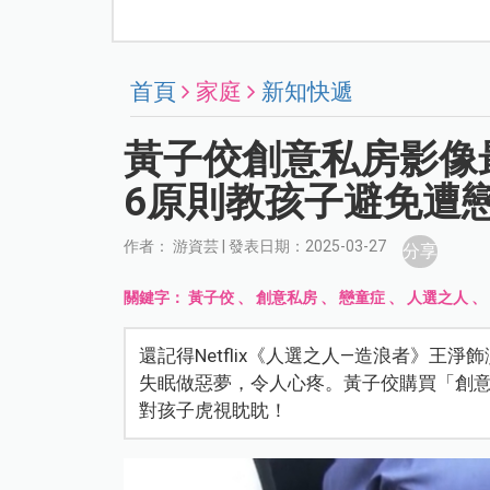
首頁
家庭
新知快遞
黃子佼創意私房影像
6原則教孩子避免遭
作者： 游資芸 | 發表日期：2025-03-27
分享
關鍵字：
黃子佼
、
創意私房
、
戀童症
、
人選之人
還記得Netflix《人選之人—造浪者》
失眠做惡夢，令人心疼。黃子佼購買「創
對孩子虎視眈眈！