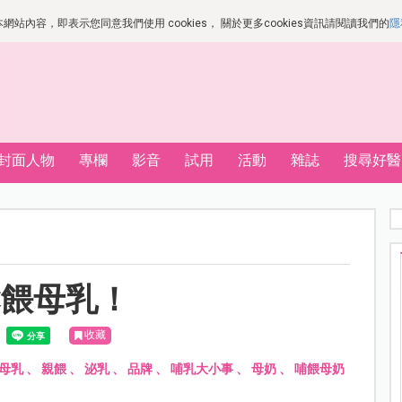
站內容，即表示您同意我們使用 cookies， 關於更多cookies資訊請閱讀我們的
隱
封面人物
專欄
影音
試用
活動
雜誌
搜尋好醫
鬆餵母乳！
收藏
母乳
、
親餵
、
泌乳
、
品牌
、
哺乳大小事
、
母奶
、
哺餵母奶