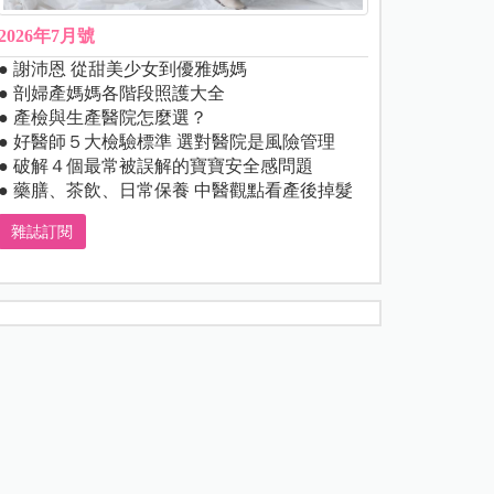
2026年7月號
● 謝沛恩 從甜美少女到優雅媽媽
● 剖婦產媽媽各階段照護大全
● 產檢與生產醫院怎麼選？
● 好醫師５大檢驗標準 選對醫院是風險管理
● 破解４個最常被誤解的寶寶安全感問題
● 藥膳、茶飲、日常保養 中醫觀點看產後掉髮
雜誌訂閱