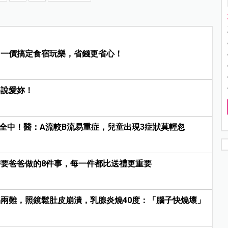
，一價搞定食宿玩樂，省錢更省心！
格說愛妳！
爸全中！醫：A流較B流易重症，兒童出現3症狀莫輕忽
要爸爸做的8件事，每一件都比送禮更重要
兩難，照鏡鬆肚皮崩潰，乳腺炎燒40度：「腦子快燒壞」