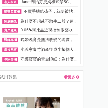
Janet謝怡芬虎媽模式禁3C，看...
名人家庭
不買手機給孩子，就要被貼「...
部落客專欄
為什麼不想或不敢生二胎？這8...
家庭關係
0.05%阿托品近視控制眼藥水納...
寶貝健康
晚婚晚育是無法改變的現實，...
醫師專欄
小說家青竹酒產後成半植物人...
產後照護
守護寶寶的黃金睡眠：為什麼...
專家專欄
試用募集
看更多