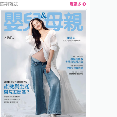
當期雜誌
看更多