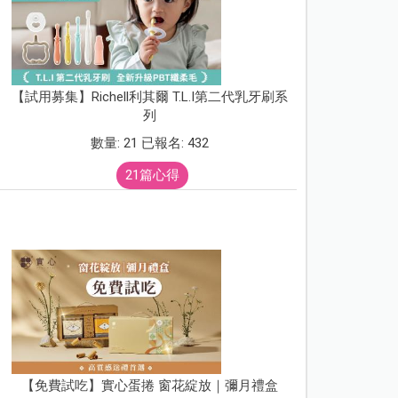
【試用募集】Richell利其爾 T.L.I第二代乳牙刷系
列
數量: 21 已報名: 432
21篇心得
【免費試吃】實心蛋捲 窗花綻放｜彌月禮盒