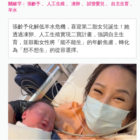
關鍵字：
張齡予
、
人工生殖
、
凍卵
、
試管嬰兒
、
自主生育
、
羊水
張齡予化解低羊水危機，喜迎第二胎女兒誕生！她
透過凍卵、人工生殖實現二寶計畫，強調自主生
育，並鼓勵女性將「能不能生」的年齡焦慮，轉化
為「想不想生」的從容選擇。