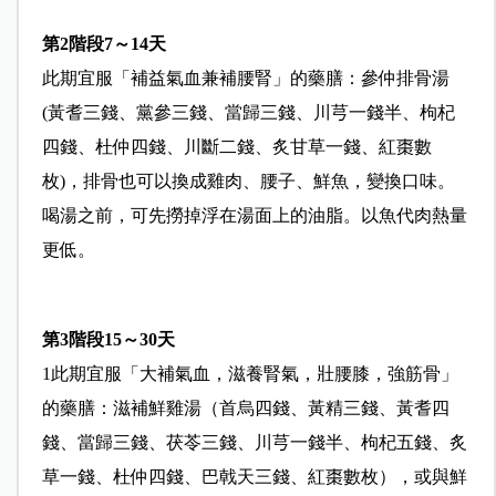
第2階段7～14天
此期宜服「補益氣血兼補腰腎」的藥膳：參仲排骨湯
(黃耆三錢、黨參三錢、當歸三錢、川芎一錢半、枸杞
四錢、杜仲四錢、川斷二錢、炙甘草一錢、紅棗數
枚)，排骨也可以換成雞肉、腰子、鮮魚，變換口味。
喝湯之前，可先撈掉浮在湯面上的油脂。以魚代肉熱量
更低。
第3階段15～30天
1此期宜服「大補氣血，滋養腎氣，壯腰膝，強筋骨」
的藥膳：滋補鮮雞湯（首烏四錢、黃精三錢、黃耆四
錢、當歸三錢、茯苓三錢、川芎一錢半、枸杞五錢、炙
草一錢、杜仲四錢、巴戟天三錢、紅棗數枚），或與鮮