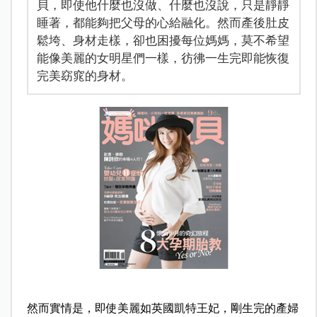
貝，即使他什麼也沒做、什麼也沒說，只是靜靜
睡著，都能夠把父母的心給融化。然而產後肚皮
鬆垮、身材走樣，卻也困擾每位媽媽，莫不希望
能像美麗的女明星們一樣，彷彿一生完即能恢復
完美窈窕的身材。
然而實情是，即使美麗如英國凱特王妃，剛生完的產婦