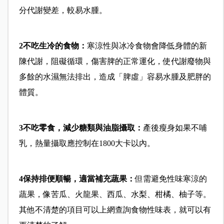
分代謝變差，較易水腫。
2
不吃生冷的食物：
寒涼性與冰冷食物會降低身體的新
陳代謝，阻礙循環，傷害脾的正常運化，使代謝廢物與
多餘的水濕無法排出，造成「脾虛」容易水腫及肥胖的
體質。
3
不吃零食，減少糖類與油脂攝取：
產後瘦身如果不哺
乳，熱量攝取應控制在1800大卡以內。
4
保持排便順暢，適當補充蔬果：
但需避免性味寒涼的
蔬果，像苦瓜、火龍果、西瓜、水梨、柑橘、柚子等。
其他不清楚的項目可以上網查詢食物性味表，就可以有