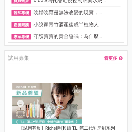
0.05%阿托品近視控制眼藥水納...
寶貝健康
晚婚晚育是無法改變的現實，...
醫師專欄
小說家青竹酒產後成半植物人...
產後照護
守護寶寶的黃金睡眠：為什麼...
專家專欄
試用募集
看更多
【試用募集】Richell利其爾 T.L.I第二代乳牙刷系列