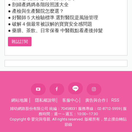
● 剖婦產媽媽各階段照護大全
● 產檢與生產醫院怎麼選？
● 好醫師５大檢驗標準 選對醫院是風險管理
● 破解４個最常被誤解的寶寶安全感問題
● 藥膳、茶飲、日常保養 中醫觀點看產後掉髮
雜誌訂閱
網站地圖
│
隱私權說明
│
客服中心
│
廣告與合作
|
RSS
婦幼網路股份有限公司 統編：70458331 服務專線：02-8712-5959 | 服
務時間：週一～週五：10:00~17:30
Copyright © 嬰兒與母親. All rights reserved. 版權所有，禁止擅自轉貼
節錄