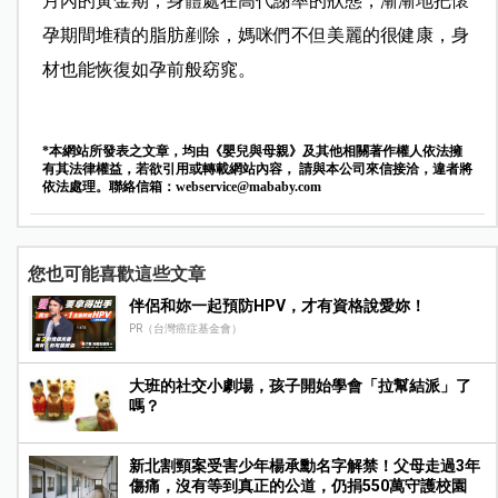
月內的黃金期，身體處在高代謝率的狀態，漸漸地把懷
孕期間堆積的脂肪剷除，媽咪們不但美麗的很健康，身
材也能恢復如孕前般窈窕。
*本網站所發表之文章，均由《嬰兒與母親》及其他相關著作權人依法擁
有其法律權益，若欲引用或轉載網站內容， 請與本公司來信接洽，違者將
依法處理。聯絡信箱：
webservice@mababy.com
您也可能喜歡這些文章
伴侶和妳一起預防HPV，才有資格說愛妳！
PR（台灣癌症基金會）
大班的社交小劇場，孩子開始學會「拉幫結派」了
嗎？
新北割頸案受害少年楊承勳名字解禁！父母走過3年
傷痛，沒有等到真正的公道，仍捐550萬守護校園