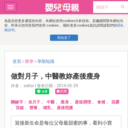
Toggle
navigation
為提供您更多優質的內容，本網站使用cookies分析技術。若繼續閱覽本網站內
容，即表示您同意我們使用 cookies， 關於更多cookies資訊請閱讀我們的
隱私
權說明
。
我知道了
首頁
懷孕
孕期知識
做對月子，中醫教妳產後瘦身
作者： editor | 發表日期：2014-05-29
收藏
關鍵字：
坐月子
、
中醫
、
瘦身
、
產後調理
、
食補
、
惡露
、
宮縮
、
營養
、
哺乳
、
產後照護
迎接新生命是每位父母最甜蜜的事，看到小寶