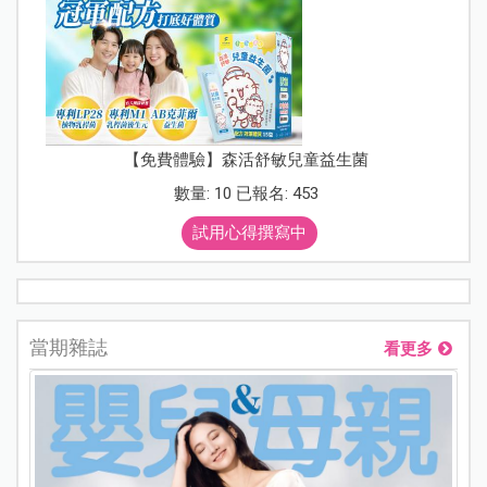
【免費體驗】森活舒敏兒童益生菌
數量: 10 已報名: 453
試用心得撰寫中
當期雜誌
看更多