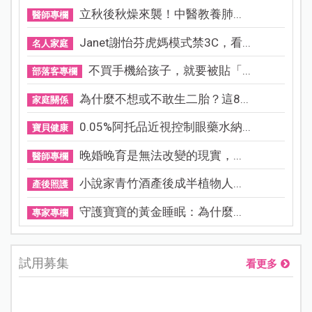
立秋後秋燥來襲！中醫教養肺...
醫師專欄
Janet謝怡芬虎媽模式禁3C，看...
名人家庭
不買手機給孩子，就要被貼「...
部落客專欄
為什麼不想或不敢生二胎？這8...
家庭關係
0.05%阿托品近視控制眼藥水納...
寶貝健康
晚婚晚育是無法改變的現實，...
醫師專欄
小說家青竹酒產後成半植物人...
產後照護
守護寶寶的黃金睡眠：為什麼...
專家專欄
試用募集
看更多