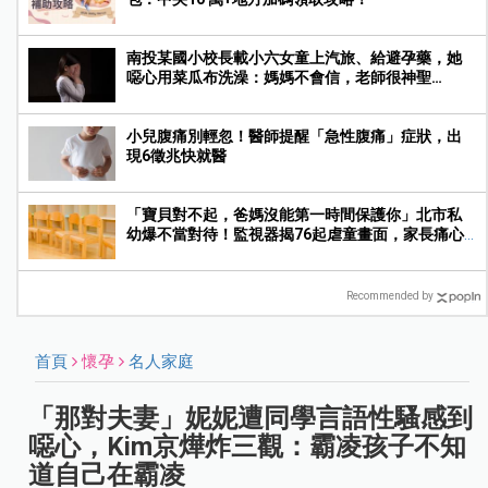
南投某國小校長載小六女童上汽旅、給避孕藥，她
噁心用菜瓜布洗澡：媽媽不會信，老師很神聖…
小兒腹痛別輕忽！醫師提醒「急性腹痛」症狀，出
現6徵兆快就醫
「寶貝對不起，爸媽沒能第一時間保護你」北市私
幼爆不當對待！監視器揭76起虐童畫面，家長痛心
提告
Recommended by
首頁
懷孕
名人家庭
「那對夫妻」妮妮遭同學言語性騷感到
噁心，Kim京燁炸三觀：霸凌孩子不知
道自己在霸凌