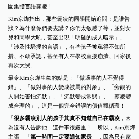
園集體言語霸凌！
Kim京燁指出，那些霸凌的同學開始追問：是誰告
狀？為什麼你們要去講？你們太敏感了等，並對女
兒和同學大吼，甚至出現「明確的成人暗示」、
「涉及性騷擾的言語」，有些孩子被罵得不知所
措、不敢承認，甚至有人在學校直接崩潰、回家後
再次大哭。
最令Kim京燁生氣的點是：「做壞事的人不覺得
錯」、「做對事的人變成被罵的對象」、「旁觀的
人開始害怕沉默」、「沉默變成常態」、「霸凌變
成合理的」，這是一個完全錯誤的價值觀循環！
「
很多霸凌別人的孩子其實不知道自己在霸凌
，因
為沒有人告訴他：這件事很嚴重！」所以，Kim京燁
主張：「
第一時間一定要通知家長
」，因為只有家