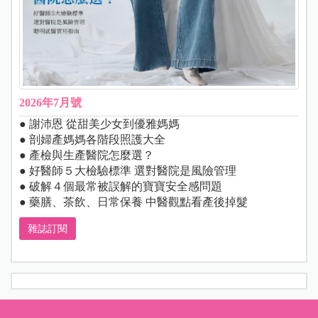
2026年7月號
● 謝沛恩 從甜美少女到優雅媽媽
● 剖婦產媽媽各階段照護大全
● 產檢與生產醫院怎麼選？
● 好醫師５大檢驗標準 選對醫院是風險管理
● 破解４個最常被誤解的寶寶安全感問題
● 藥膳、茶飲、日常保養 中醫觀點看產後掉髮
雜誌訂閱