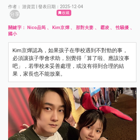
作者： 游資芸 | 發表日期：2025-12-04
收藏
分享
關鍵字：
Nico品筠
、
Kim京燁
、
那對夫妻
、
霸凌
、
性騷擾
、
國小
Kim京燁認為，如果孩子在學校遇到不對勁的事，
必須讓孩子學會求助，別覺得「算了啦、應該沒事
吧」，若學校未妥善處理，或沒有得到合理的結
果，家長也不能放棄。