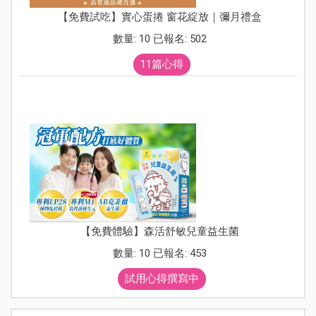
【免費試吃】實心蛋捲 窗花綻放｜彌月禮盒
數量: 10 已報名: 502
11篇心得
【免費體驗】森活舒敏兒童益生菌
數量: 10 已報名: 453
試用心得撰寫中