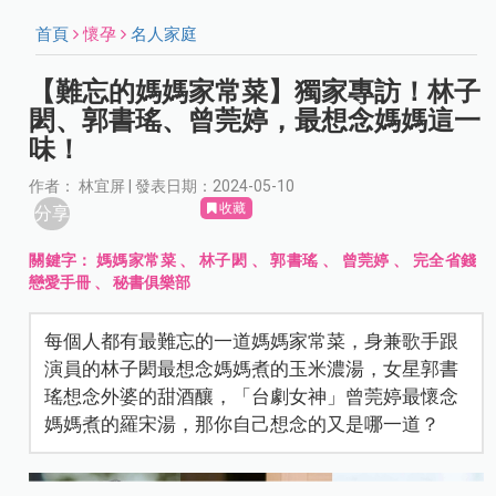
首頁
懷孕
名人家庭
【難忘的媽媽家常菜】獨家專訪！林子
閎、郭書瑤、曾莞婷，最想念媽媽這一
味！
作者： 林宜屏 | 發表日期：2024-05-10
收藏
分享
關鍵字：
媽媽家常菜
、
林子閎
、
郭書瑤
、
曾莞婷
、
完全省錢
戀愛手冊
、
秘書俱樂部
每個人都有最難忘的一道媽媽家常菜，身兼歌手跟
演員的林子閎最想念媽媽煮的玉米濃湯，女星郭書
瑤想念外婆的甜酒釀，「台劇女神」曾莞婷最懷念
媽媽煮的羅宋湯，那你自己想念的又是哪一道？