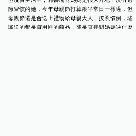
但現實生活中，郭書瑤對媽媽是很大方地！沒有過
節習慣的她，今年母親節打算跟平常日一樣過，但
母親節還是會送上禮物給母親大人，按照慣例，瑤
瑤送的都是實用性的商品，或是直接問媽媽缺什麼
再買給她，因為媽媽本身是勤勞做家事的家庭主
婦，怕麻煩也沒有使用精品習慣，因此瑤瑤也沒有
特別買精品送給媽媽，反而走務實派。而送過給媽
媽最大的禮物就是黃澄澄的純金金飾。