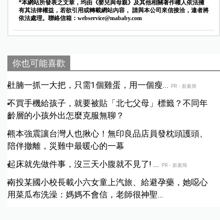
*本網站所發表之文章，均由《嬰兒與母親》及其他相關著作權人依法擁
有其法律權益，若欲引用或轉載網站內容， 請與本公司來信接洽，違者將
依法處理。聯絡信箱：
webservice@mababy.com
你也可能喜歡
肚腩一抓一大把，只需1個雞蛋，用一個瘦...
PR・新素簡
不買手機給孩子，就要被貼「北七父母」標籤？不同年
齡層的小孩外出怎麼克服無聊？
熊本強震讓台灣人也揪心！無印良品店員發枕頭護頭、
陪伴撤離，災難中最暖心的一幕
起床就先做件事，沒三天小腹就不見了! ...
PR・新素簡
南投某國小校長載小六女童上汽旅、給避孕藥，她噁心
用菜瓜布洗澡：媽媽不會信，老師很神聖…