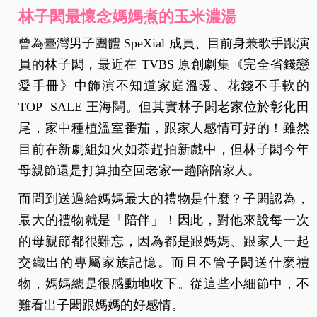
林子閎最懷念媽媽煮的玉米濃湯
曾為臺灣男子團體 SpeXial 成員、目前身兼歌手跟演
員的林子閎，最近在 TVBS 原創劇集《完全省錢戀
愛手冊》中飾演不知道家庭溫暖、花錢不手軟的
TOP SALE 王海闊。
但其實林子閎老家位於彰化田
尾，家中種植溫室番茄，跟家人感情可好的！雖然
目前在新劇組如火如荼趕拍新戲中，但林子閎今年
母親節還是打算抽空回老家一趟陪陪家人。
而問到送過給媽媽最大的禮物是什麼？子閎認為，
最大的禮物就是「陪伴」！因此，對他來說每一次
的母親節都很難忘，因為都是跟媽媽、跟家人一起
交織出的專屬家族記憶。而且不管子閎送什麼禮
物，媽媽總是很感動地收下。從這些小細節中，不
難看出子閎跟媽媽的好感情。