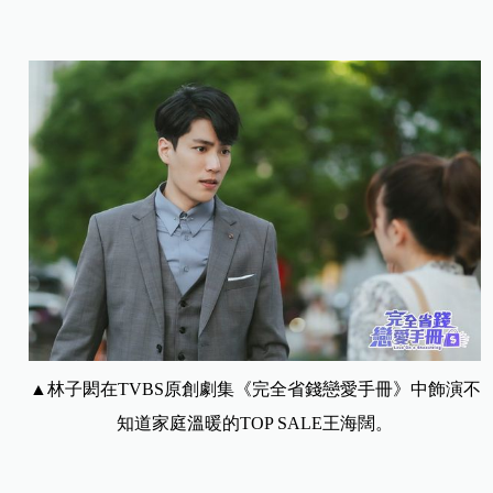
▲林子閎在TVBS原創劇集《完全省錢戀愛手冊》中飾演不
知道家庭溫暖的TOP SALE王海闊。