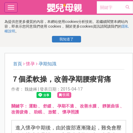
Toggle
navigation
為提供您更多優質的內容，本網站使用cookies分析技術。若繼續閱覽本網站內
容，即表示您同意我們使用 cookies， 關於更多cookies資訊請閱讀我們的
隱私
權說明
。
我知道了
首頁
懷孕
孕期知識
７個柔軟操，改善孕期腰痠背痛
作者： 魏婕綝 | 發表日期：2015-04-17
收藏
關鍵字：
運動
、
舒緩
、
孕期不適
、
改善水腫
、
靜脈曲張
、
改善疲倦
、
助眠
、
放鬆
、
懷孕照護
進入懷孕中期後，由於腹部逐漸隆起，難免會壓