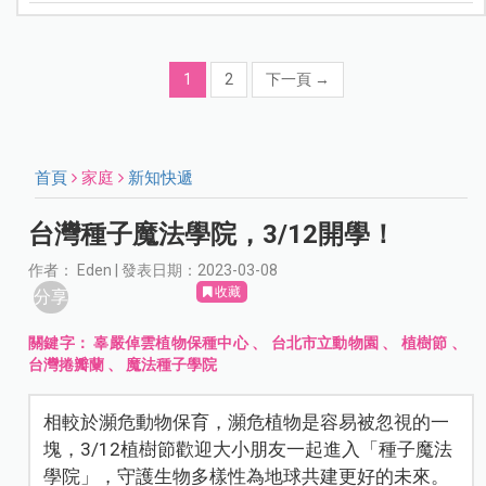
1
2
下一頁
→
首頁
家庭
新知快遞
台灣種子魔法學院，3/12開學！
作者： Eden | 發表日期：2023-03-08
收藏
分享
關鍵字：
辜嚴倬雲植物保種中心
、
台北市立動物園
、
植樹節
、
台灣捲瓣蘭
、
魔法種子學院
相較於瀕危動物保育，瀕危植物是容易被忽視的一
塊，3/12植樹節歡迎大小朋友一起進入「種子魔法
學院」，守護生物多樣性為地球共建更好的未來。