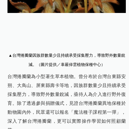
▲台
灣捲瓣蘭因族群數量少且持續承受採集壓力，導致野外數量銳
減。（圖片提供／辜嚴倬雲植物保種中心）
台灣捲瓣蘭為小型著生草本植物。曾分布於台灣台東縣安
朔、大鳥山、屏東縣壽卡等地，因族群數量少且持續承受
採集壓力，導致野外數量銳減，亟待人為介入進行野外復
育。除了透過參與捐贈儀式，見證台灣捲瓣蘭異地保種於
動物園內外，民眾還可以報名「魔法種子課程第一彈」，
深入了解台灣捲瓣蘭，更可以實際操作學習如何照顧蘭