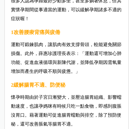
很多人認為孕婦最好少動多坐，甚至多躺著休息，但其
實懷孕期間從事適當的運動，可以緩解孕期諸多不適的
症狀喔！
1改善腰痠背痛與疲倦
運動可鍛鍊肌肉，讓肌肉有效支撐骨頭，較能避免關節
損傷。此外，薛惠珍護理長表示：「運動還可增加心肺
功能、促進血液循環與新陳代謝，並降低孕期因需氧量
增加而產生的呼吸不順與疲憊。」
2緩解腸胃不適、防便秘
懷孕時期由於子宮日漸變大，並壓迫腸胃組織、影響蠕
動速度，也讓孕媽咪有時候只吃一點食物，即感到腹脹
沒胃口。藉著運動可促進腸胃蠕動與排空，除了預防便
秘，還可改善脹氣等腸胃不適。