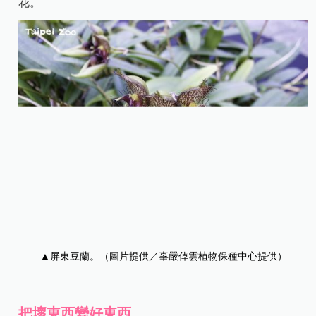
花。
▲
屏東豆蘭。（圖片提供／辜嚴倬雲植物保種中心提供）
把壞東西變好東西