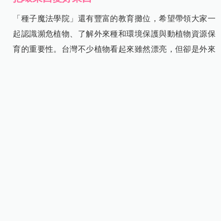
「種子魔法學院」還有豐富的教育攤位，希望帶領大家一
起認識瀕危植物、了解外來種和環境保護與動植物資源保
育的重要性。台灣不少植物看起來雖然漂亮，但卻是外來
植物，大量侵襲台灣原生種植物的生存空間，那麼該把這
些「壞東西」變成對台灣環境有益處的「好東西」呢？
讓廢棄樹木修枝獲得再利用的機會，變身為
木酢液，又該
如何活用？千萬不要錯過活動當天下午木酢液達人陳偉誠
的講座──外來種移除再利用：天然清潔劑木酢液用途分
享，一探究竟外來種與廢棄枝條如何重生再利用！各種精
彩的「種子魔法學院」活動詳情，請上
種子魔法學院系列
活動
查詢
。