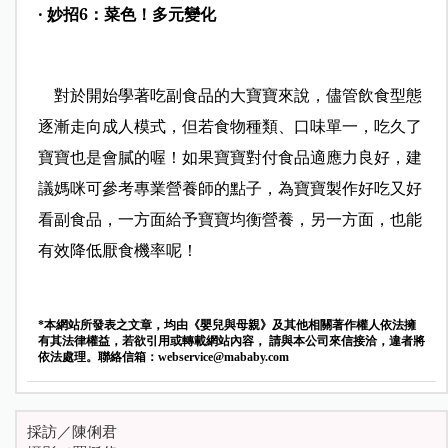
‧ 妙招6：菜色！多元變化
對於開始學著吃副食品的大寶寶來說，儘管飲食型態
逐漸走向成人模式，但若食物種類、口味單一，吃久了
寶寶也是會膩的喔！如果寶寶對付食品適應力良好，建
議媽咪可參考專業營養師的點子，為寶寶製作好吃又好
看副食品，一方面給予寶寶均衡營養，另一方面，也能
有效降低厭食機率呢！
*本網站所發表之文章，均由《嬰兒與母親》及其他相關著作權人依法擁
有其法律權益，若欲引用或轉載網站內容， 請與本公司來信接洽，違者將
依法處理。聯絡信箱：
webservice@mababy.com
首頁
專欄
醫師專欄