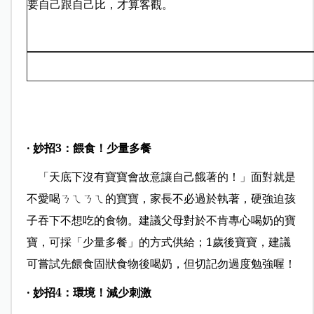
要自己跟自己比，才算客觀。
‧ 妙招3：餵食！少量多餐
「天底下沒有寶寶會故意讓自己餓著的！」面對就是
不愛喝ㄋㄟㄋㄟ的寶寶，家長不必過於執著，硬強迫孩
子吞下不想吃的食物。建議父母對於不肯專心喝奶的寶
寶，可採「少量多餐」的方式供給；1歲後寶寶，建議
可嘗試先餵食固狀食物後喝奶，但切記勿過度勉強喔！
‧ 妙招4：環境！減少刺激