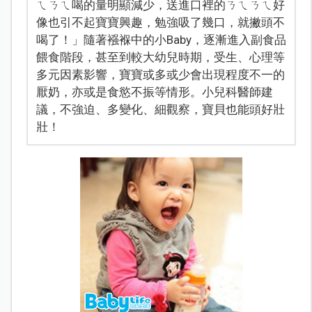
ㄟㄋㄟ喝的量明顯減少，送進口裡的ㄋㄟㄋㄟ好
像也引不起寶寶興趣，勉強吸了幾口，就撇頭不
喝了！」隨著襁褓中的小Baby，逐漸進入副食品
餵食階段，甚至到較大幼兒時期，受生、心理等
多元因素影響，寶寶或多或少會出現程度不一的
厭奶，亦或是食慾不振等情形。小兒科醫師建
議，不強迫、多變化、細觀察，寶貝也能頭好壯
壯！