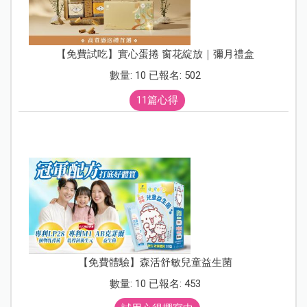
⑦ 該科護理師問診，包括傷勢、過往病史
⑧ 正式看診，醫師說明傷勢、後續處理
⑨ 返回櫃台結帳、領取處方籤
⑩ 至附近藥局領藥
倒數兩步驟時記得索取所有就醫（含診斷證明
書）、領藥證明，以供申請健保核退、理賠使
用。