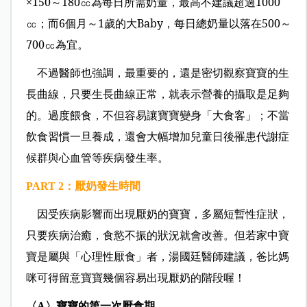
×150～180㏄為每日所需奶量，最高不建議超過1000
㏄；而6個月～1歲的大Baby，每日總奶量以落在500～
700㏄為宜。
不過醫師也強調，最
重要的，還是密切觀察寶寶的生
長曲線，只要生長曲線正常，就表示營養的攝取是足夠
的。
過度餵食，不但容易讓寶寶變身「大食客」；不當
飲食習慣一旦養成，還會
大幅增加兒童日後罹患代謝症
候群與心血管等疾病發生率。
PART 2
：厭奶發生時間
因受疾病影響而出現厭奶的寶寶，多屬短暫性症狀，
只要疾病治癒，食慾不振的狀況就會改善。但若家中寶
寶是屬與「心理性厭食」者，湯國廷醫師建議，爸比媽
咪可得留意寶寶幾個容易出現厭奶的階段喔！
〈
〉寶寶的第一次厭食期
A