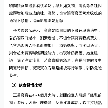
瞬間餵食量過多易致嗆奶，舉凡如哭鬧、飽食等各種因
腹壓增加所造成的吐、溢奶，也會讓寶寶因奶水吸吮的
過程不順暢，進而影響喝奶意願。
張芳瑗醫師表示，寶寶奶嘴洞口的下滴速率應適中，
若奶嘴洞口過小，劉素過慢，不但會讓寶寶吸奶費力，
也容易因吸入空氣而增加吐、溢奶機率；而洞口過大，
則會超出寶寶咽喉調控能力，出現嗆奶反應。她並建
議，除了注意流量，若寶寶喝奶急迫，家長可在餵食中
間適時停頓，視寶寶在吞嚥趨緩後再行哺餵，以防危險
發生。
〈
〉飲食習慣改變
3
正常寶寶在
～
個月大時，就開始進入所謂「離乳前
4
6
期」階段，因應生理機能、反應逐漸成熟，除了持續熟