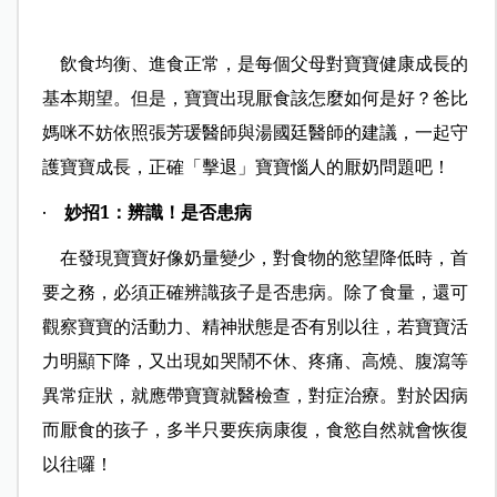
飲食均衡、進食正常，是每個父母對寶寶健康成長的
基本期望。但是，寶寶出現厭食該怎麼如何是好？爸比
媽咪不妨依照張芳瑗醫師與湯國廷醫師的建議，一起守
護寶寶成長，正確「擊退」寶寶惱人的厭奶問題吧！
‧
妙招1：辨識！是否患病
在發現寶寶好像奶量變少，對食物的慾望降低時，首
要之務，必須正確辨識孩子是否患病。除了食量，還可
觀察寶寶的活動力、精神狀態是否有別以往，若寶寶活
力明顯下降，又出現如哭鬧不休、疼痛、高燒、腹瀉等
異常症狀，就應帶寶寶就醫檢查，對症治療。對於因病
而厭食的孩子，多半只要疾病康復，食慾自然就會恢復
以往囉！