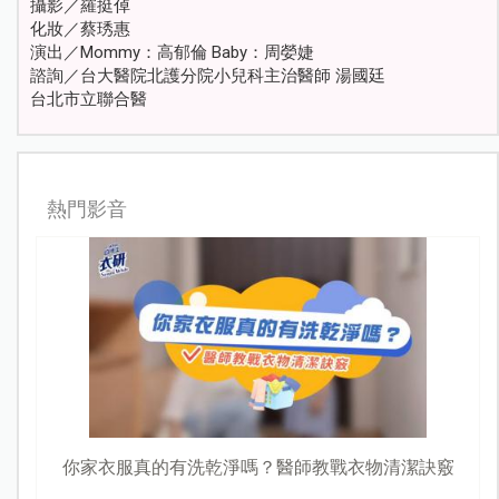
阿包醫師教你：海外就醫不慌張，照這
樣做就對了！
作者： 阿包醫生 | 發表日期：2025-07-24
收藏
分享
關鍵字：
海外就醫
、
旅遊就醫
、
旅遊意外
疫情後回歸正常生活，不少爸媽都會帶孩子們出國
玩，阿包醫生家也是，每次出國都希望快樂出門、
平安回家，但旅途過程也可能遇上不可抗力的意
外。
最近阿包醫生有一位剛從日本回來的朋友，在出國
第一天就摔傷，因為當下手臂非常疼痛，因此在當