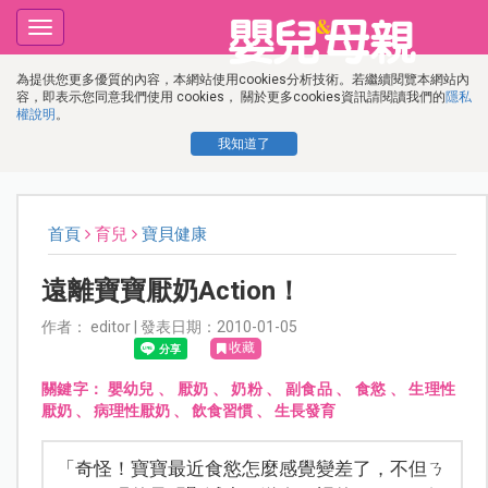
Toggle
navigation
為提供您更多優質的內容，本網站使用cookies分析技術。若繼續閱覽本網站內
容，即表示您同意我們使用 cookies， 關於更多cookies資訊請閱讀我們的
隱私
權說明
。
我知道了
首頁
育兒
寶貝健康
遠離寶寶厭奶Action！
作者： editor | 發表日期：2010-01-05
收藏
關鍵字：
嬰幼兒
、
厭奶
、
奶粉
、
副食品
、
食慾
、
生理性
厭奶
、
病理性厭奶
、
飲食習慣
、
生長發育
「奇怪！寶寶最近食慾怎麼感覺變差了，不但ㄋ