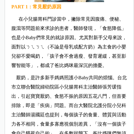
PART 1
：常見厭奶原因
在小兒腸胃科門診當中，撇除常見因腹痛、便秘、
腹瀉等問題前來求診的患者，醫師發現，「食慾降低」
也是小
們常見的就診原因。尤其對新手父母來說，
Baby
面對以ㄋㄟㄋㄟ（不論是母乳或配方奶）為主食的小嬰
兒卻不愛喝奶，「孩子會不會過瘦、發育遲緩，甚至影
響智能等」，都成了爸比媽咪最深沉的擔憂。
厭奶，是許多新手媽媽照護小
共同的煩惱。台北
Baby
市立聯合醫院婦幼院區小兒腸胃科主治醫師張芳瑗指
出，引起寶寶厭奶、食慾不振的原因五花八門，但首要
排除，即是「疾病」問題。而台大醫院北護分院小兒科
主治醫師湯國廷也提到，每個孩子的食量、體質與活動
力各不相同，食量多寡應視個別差異，「沒有一個孩子
會自己餓死自己的」，在多數狀態下，爸比媽咪們無須