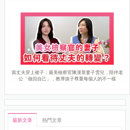
地就醫，這邊也分享海外就醫流程，提供大家參
考。
1. 受傷當下：緊急處理
朋友是第一天晚上從水池上摔下來，高度約150公
分，著地當下右手臂和胸骨非常疼痛，於是先向飯
店人員索取冰塊冰敷，且盡量保持患部不動。
這部分是正確的行為，若是摔傷、瘀青，應於
0～48小時冰敷，48小時後改成溫敷，而這時
候不確定患部傷勢，
因此保持不動也是對的處
置。