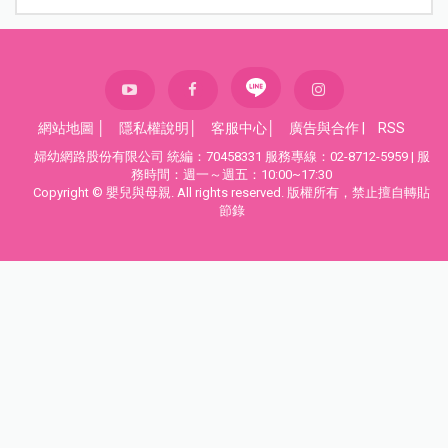
▲看完診後領取的收據
5. 返台持續就醫
由於朋友返台手臂持續疼痛，所以在台仍持續掛相
關科別繼續治療，這部分的單據也須保留，若需申
請理賠才能有相關證明。最後希望朋友早日康復，
大家都能旅途愉快，盡量不要遇上意外就醫，但若
身體真的很不舒服也不要拖，應立即就醫喔！
撰文／巫漢盟醫師
文章來源／
診療．育兒故事．阿包醫生
圖片來源／photo-ac