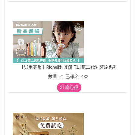
4. 就醫流程
因為是第一次在該醫院就診，因此流程較繁
瑣，大致如下：
►向櫃台表示是初診
① 填寫初診資料
② 向櫃台說明傷勢狀況
③ 櫃台判別掛號科別
④ 取得掛號單至該科
⑤ 至該科報到並領取號碼牌
⑥ 填寫更詳細的看診資料