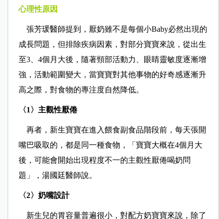
心理性原因
張芳瑗醫師提到，厭奶雖不是每個小
必然出現的
Baby
成長問題，但排除疾病因素，對部分寶寶來說，從出生
至
、
個月大後，隨著頸部活動力、眼睛靈敏度逐漸增
3
4
強，活動範圍變大，當寶寶對其他事物的好奇感逐漸升
高之際，對食物的專注度自然降低。
〈
〉主觀性厭倦
1
再者，新生寶寶在進入餵食副食品階段前，每天張開
嘴巴吸取的，都是同一種食物，「寶寶大概在
個月大
4
後，可能會開始出現程度不一的主觀性厭倦喝奶問
題」，湯國廷醫師說。
〈
〉奶嘴設計
2
新生兒的胃容量普遍很小，對配方奶寶寶來說，除了