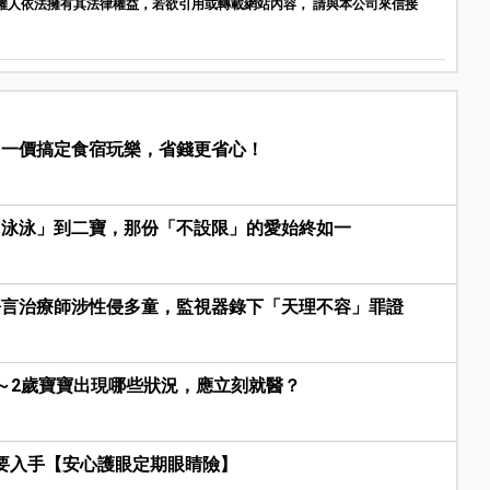
權人依法擁有其法律權益，若欲引用或轉載網站內容， 請與本公司來信接
，一價搞定食宿玩樂，省錢更省心！
「泳泳」到二寶，那份「不設限」的愛始終如一
語言治療師涉性侵多童，監視器錄下「天理不容」罪證
～2歲寶寶出現哪些狀況，應立刻就醫？
單要入手【安心護眼定期眼睛險】