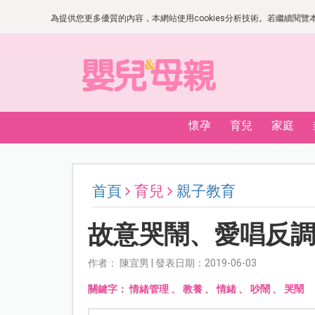
為提供您更多優質的內容，本網站使用cookies分析技術。若繼續閱覽本網
懷孕
育兒
家庭
首頁
育兒
親子教育
故意哭鬧、愛唱反
作者： 陳宜男 | 發表日期：2019-06-03
關鍵字：
情緒管理
、
教養
、
情緒
、
吵鬧
、
哭鬧