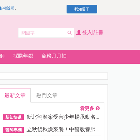
私權說明
。
我知道了
登入|註冊
師
採購年鑑
寵粉月月抽
最新文章
熱門文章
看更多
新北割頸案受害少年楊承勳名...
新知快遞
立秋後秋燥來襲！中醫教養肺...
醫師專欄