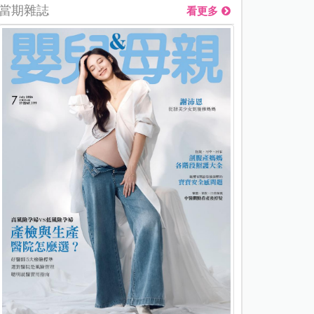
當期雜誌
看更多