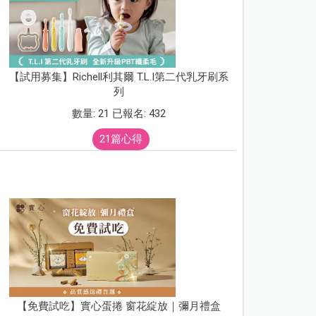
【試用募集】Richell利其爾 T.L.I第二代乳牙刷系
列
數量: 21 已報名: 432
21篇心得
【免費試吃】實心蛋捲 窗花綻放｜彌月禮盒