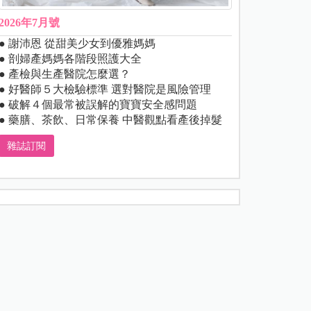
2026年7月號
● 謝沛恩 從甜美少女到優雅媽媽
● 剖婦產媽媽各階段照護大全
● 產檢與生產醫院怎麼選？
● 好醫師５大檢驗標準 選對醫院是風險管理
● 破解４個最常被誤解的寶寶安全感問題
● 藥膳、茶飲、日常保養 中醫觀點看產後掉髮
雜誌訂閱