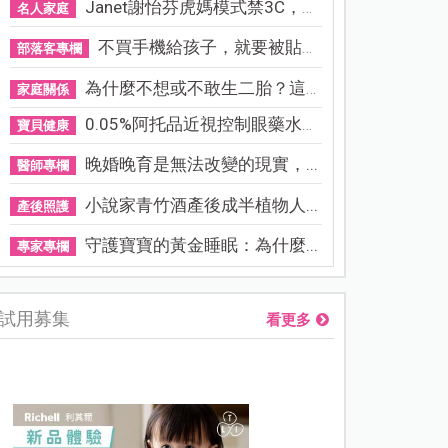
Janet謝怡芬虎媽模式禁3C，看...
名人家庭
不買手機給孩子，就要被貼「...
部落客專欄
為什麼不想或不敢生二胎？這8...
家庭關係
0.05%阿托品近視控制眼藥水納...
寶貝健康
晚婚晚育是無法改變的現實，...
醫師專欄
小說家青竹酒產後成半植物人...
產後照護
守護寶寶的黃金睡眠：為什麼...
專家專欄
試用募集
看更多