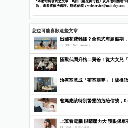
*本網站所發表之文章，均由《嬰兒與母親》及其他相關著作
洽，違者將依法處理。聯絡信箱：
webservice@mababy.com
您也可能喜歡這些文章
出國花費難抓？全包式海島假期
PR（Club Med Taiwan）
怪獸低調升格二寶爸！從大女兒
治療室竟成「密室噩夢」！板橋
爸媽應該特別警覺的危險信號，0
上班看電腦 眼睛壓力大 護眼保
PR（安達人壽 安心護眼）