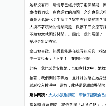
她都沒有用，這情形已經持續了兩個星期。
室找我們玩，療育課程的期間，亮亮也是玩
道是天氣變化？生病了？家中有什麼變故？
人摸不著頭緒的情緒問題。觀察了三次療育
不順她意就開始哭鬧」。因此，我們展開了
樂地走出治療室。
拿出她喜歡、熟悉且能勝任操弄的玩具（撲
中一直說著：「不要！」並開始哭鬧。
此時，我們試著安撫她，也如意料之中，她故
接著，我們開始不哄她，並靜靜的陪在她身
緩緩投入撲滿中；當然，此時還是繼續哭鬧著
延伸閱讀：
大人小孩別抓狂！帶孩子認識自己
當她轉過頭來時，我們選擇「故意忽略」，