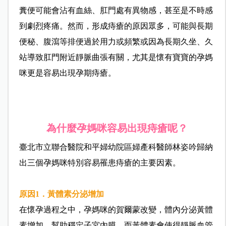
糞便可能會沾有血絲、肛門處有異物感，甚至是不時感
到劇烈疼痛。然而，形成痔瘡的原因眾多，可能與長期
便秘、腹瀉等排便過於用力或頻繁或因為長期久坐、久
站導致肛門附近靜脈曲張有關，尤其是懷有寶寶的孕媽
咪更是容易出現孕期痔瘡。
為什麼孕媽咪容易出現痔瘡呢？
臺北市立聯合醫院和平婦幼院區婦產科醫師林姿吟歸納
出三個孕媽咪特別容易罹患痔瘡的主要因素。
原因1．黃體素分泌增加
在懷孕過程之中，孕媽咪的賀爾蒙改變，體內分泌黃體
素增加，幫助穩定子宮內膜，而黃體素會使得靜脈血管