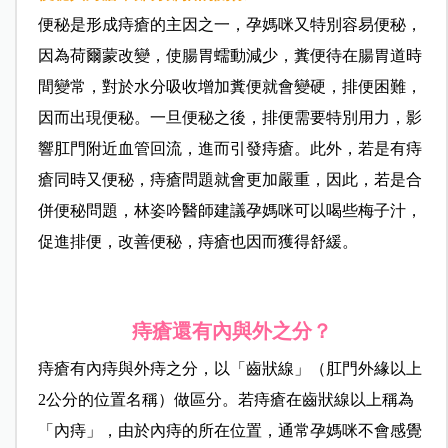
便秘是形成痔瘡的主因之一，孕媽咪又特別容易便秘，
因為荷爾蒙改變，使腸胃蠕動減少，糞便待在腸胃道時
間變常，對於水分吸收增加糞便就會變硬，排便困難，
因而出現便秘。一旦便秘之後，排便需要特別用力，影
響肛門附近血管回流，進而引發痔瘡。此外，若是有痔
瘡同時又便秘，痔瘡問題就會更加嚴重，因此，若是合
併便秘問題，林姿吟醫師建議孕媽咪可以喝些梅子汁，
促進排便，改善便秘，痔瘡也因而獲得舒緩。
痔瘡還有內與外之分？
痔瘡有內痔與外痔之分，以「齒狀線」（肛門外緣以上
2公分的位置名稱）做區分。若痔瘡在齒狀線以上稱為
「內痔」，由於內痔的所在位置，通常孕媽咪不會感覺