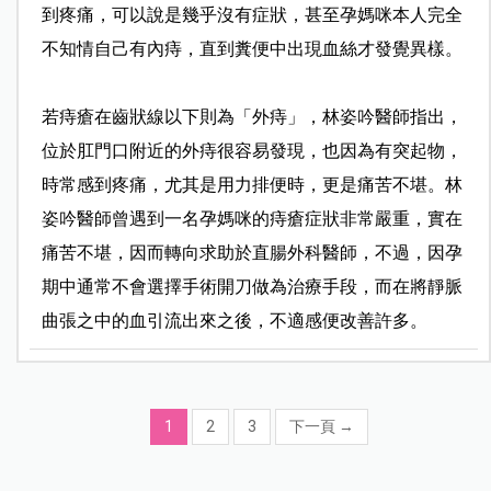
到疼痛，可以說是幾乎沒有症狀，甚至孕媽咪本人完全
不知情自己有內痔，直到糞便中出現血絲才發覺異樣。
若痔瘡在齒狀線以下則為「外痔」，林姿吟醫師指出，
位於肛門口附近的外痔很容易發現，也因為有突起物，
時常感到疼痛，尤其是用力排便時，更是痛苦不堪。林
姿吟醫師曾遇到一名孕媽咪的痔瘡症狀非常嚴重，實在
痛苦不堪，因而轉向求助於直腸外科醫師，不過，因孕
期中通常不會選擇手術開刀做為治療手段，而在將靜脈
曲張之中的血引流出來之後，不適感便改善許多。
1
2
3
下一頁
→