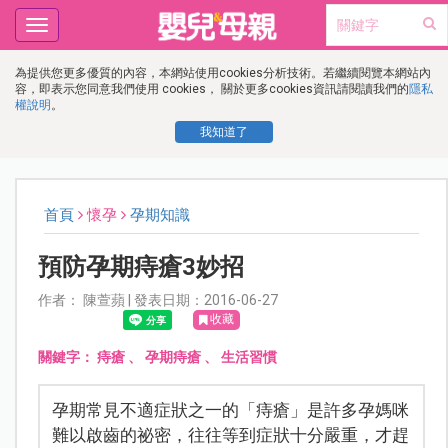
Toggle
navigation
為提供您更多優質的內容，本網站使用cookies分析技術。若繼續閱覽本網站內
容，即表示您同意我們使用 cookies， 關於更多cookies資訊請閱讀我們的
隱私
權說明
。
我知道了
首頁
懷孕
孕期知識
預防孕期痔瘡3妙招
作者： 陳萱蘋 | 發表日期：2016-06-27
收藏
關鍵字：
痔瘡
、
孕期痔瘡
、
生活習慣
孕期常見不適症狀之一的「痔瘡」是許多孕媽咪
難以啟齒的祕密，往往等到症狀十分嚴重，才趕