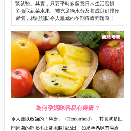
緊就醫。其實，只要平時多留意日常生活習慣，
多攝取蔬菜水果、補充足夠水分及養成良好排便
習慣，就能預防令人尷尬的孕期痔瘡問題囉！
為何孕媽咪容易有痔瘡？
令人難以啟齒的「痔瘡」（Hemorrhoid），其實就是肛
門周圍的靜脈不正常地腫脹凸出。如果孕媽咪有痔瘡，