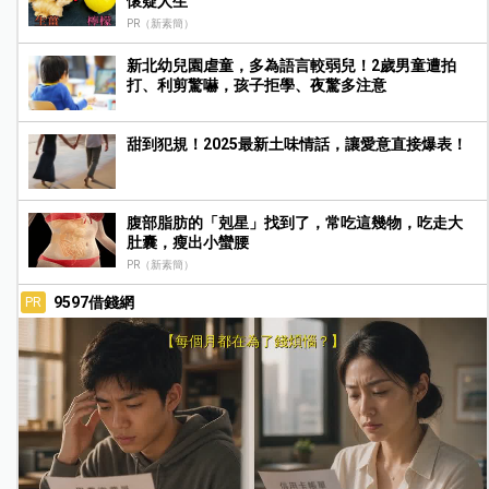
懷疑人生
PR（新素簡）
新北幼兒園虐童，多為語言較弱兒！2歲男童遭拍
打、利剪驚嚇，孩子拒學、夜驚多注意
甜到犯規！2025最新土味情話，讓愛意直接爆表！
腹部脂肪的「剋星」找到了，常吃這幾物，吃走大
肚囊，瘦出小蠻腰
PR（新素簡）
9597借錢網
PR