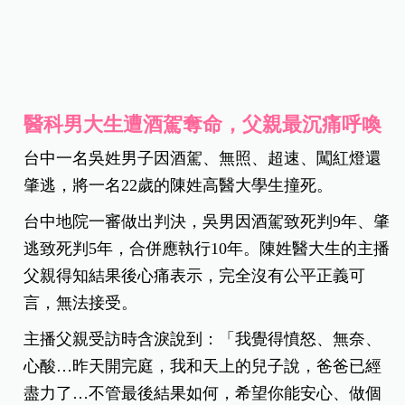
醫科男大生遭酒駕奪命，父親最沉痛呼喚
台中一名吳姓男子因酒駕、無照、超速、闖紅燈還
肇逃，將一名22歲的陳姓高醫大學生撞死。
台中地院一審做出判決，吳男因酒駕致死判9年、肇
逃致死判5年，合併應執行10年。陳姓醫大生的主播
父親得知結果後心痛表示，完全沒有公平正義可
言，無法接受。
主播父親受訪時含淚說到：「我覺得憤怒、無奈、
心酸…昨天開完庭，我和天上的兒子說，爸爸已經
盡力了…不管最後結果如何，希望你能安心、做個