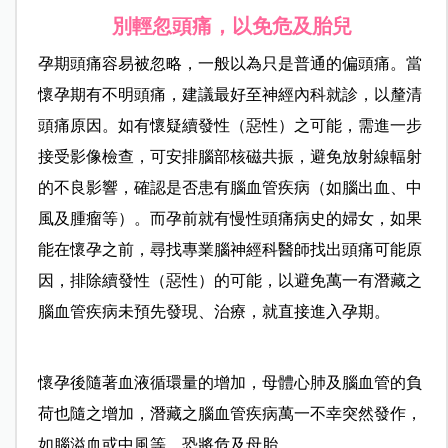
別輕忽頭痛，以免危及胎兒
孕期頭痛容易被忽略，一般以為只是普通的偏頭痛。當
懷孕期有不明頭痛，建議最好至神經內科就診，以釐清
頭痛原因。如有懷疑續發性（惡性）之可能，需進一步
接受影像檢查，可安排腦部核磁共振，避免放射線輻射
的不良影響，確認是否患有腦血管疾病（如腦出血、中
風及腫瘤等）。而孕前就有慢性頭痛病史的婦女，如果
能在懷孕之前，尋找專業腦神經科醫師找出頭痛可能原
因，排除續發性（惡性）的可能，以避免萬一有潛藏之
腦血管疾病未預先發現、治療，就直接進入孕期。
懷孕後隨著血液循環量的增加，母體心肺及腦血管的負
荷也隨之增加，潛藏之腦血管疾病萬一不幸突然發作，
如腦溢血或中風等，恐將危及母胎。