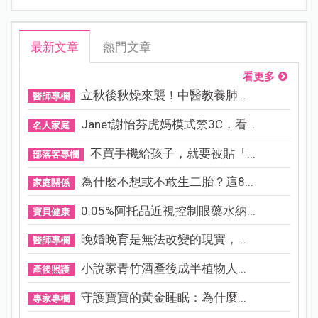
最新文章
熱門文章
看更多
立秋後秋燥來襲！中醫教養肺...
醫師專欄
Janet謝怡芬虎媽模式禁3C，看...
名人家庭
不買手機給孩子，就要被貼「...
部落客專欄
為什麼不想或不敢生二胎？這8...
家庭關係
0.05%阿托品近視控制眼藥水納...
寶貝健康
晚婚晚育是無法改變的現實，...
醫師專欄
小說家青竹酒產後成半植物人...
產後照護
守護寶寶的黃金睡眠：為什麼...
專家專欄