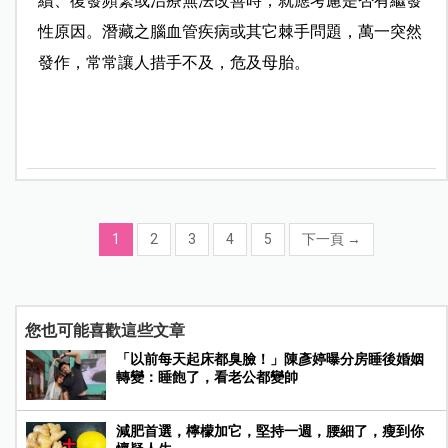
續、復發頻繁或治療無法改善時，就應考慮是否有繼發
性原因。潛藏之腦血管疾病或其它棘手問題，萬一突然
發作，常常讓人措手不及，危及母胎。
1
2
3
4
5
下一頁
→
您也可能喜歡這些文章
「以前每天起床都臭臉！」陳彥婷曝分房睡後婚姻
轉變：睡飽了，看老公都變帥
減肥首選，檸檬加它，堅持一週，腰細了，瘦到你