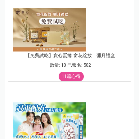
【免費試吃】實心蛋捲 窗花綻放｜彌月禮盒
數量: 10 已報名: 502
11篇心得