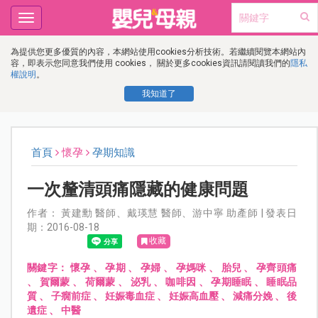
Toggle
navigation
為提供您更多優質的內容，本網站使用cookies分析技術。若繼續閱覽本網站內
容，即表示您同意我們使用 cookies， 關於更多cookies資訊請閱讀我們的
隱私
權說明
。
我知道了
首頁
懷孕
孕期知識
一次釐清頭痛隱藏的健康問題
作者： 黃建勳 醫師、戴瑛慧 醫師、游中寧 助產師 | 發表日
期：2016-08-18
收藏
關鍵字：
懷孕
、
孕期
、
孕婦
、
孕媽咪
、
胎兒
、
孕齊頭痛
、
賀爾蒙
、
荷爾蒙
、
泌乳
、
咖啡因
、
孕期睡眠
、
睡眠品
質
、
子癇前症
、
妊娠毒血症
、
妊娠高血壓
、
減痛分娩
、
後
遺症
、
中醫