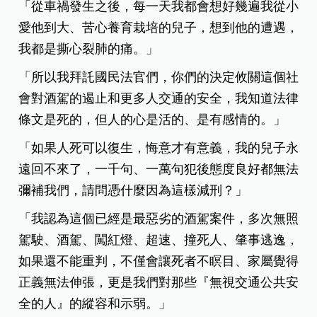
「從車禍發生之後，每一天我都會想好幾遍我從小
愛他到大、苦心養育栽培的兒子，想到他的遭遇，
我都是撕心裂肺的痛。」
「所以我拜託國民法官們，你們的決定攸關這個社
會對酒駕的遏止和更多人交通的安全，我知道法律
條文是死的，但人的心是活的、是有感情的。」
「如果人死可以復生，悔意才有意義，我的兒子永
遠回不來了，一千句、一萬句犯後態度良好都無法
彌補我們，請問憑什麼因為這樣減刑？」
「我認為這個已經是最惡劣的酒駕案件，多次無照
駕駛、酒駕、闖紅燈、超速、撞死人、肇事逃逸，
如果還不能重判，不僅會讓死者不瞑目、家屬覺得
正義無法伸張，更是我們對那些『無視交通公共安
全的人』的縱容和示弱。」