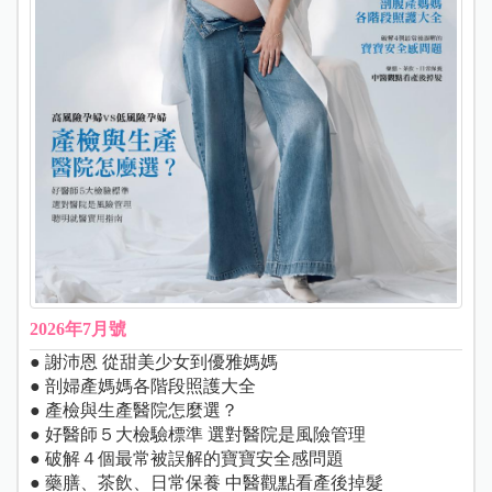
2026年7月號
● 謝沛恩 從甜美少女到優雅媽媽
● 剖婦產媽媽各階段照護大全
● 產檢與生產醫院怎麼選？
● 好醫師５大檢驗標準 選對醫院是風險管理
● 破解４個最常被誤解的寶寶安全感問題
● 藥膳、茶飲、日常保養 中醫觀點看產後掉髮