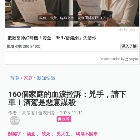
ads by popIn
把握當沖好時機！資金「9597借錢網」先借你
深入了解
觀看次數 300,846次
Recommended by
首頁
家庭
新知快遞
160個家庭的血淚控訴：兇手，請下
車！酒駕是惡意謀殺
作者： 高旻君 | 發表日期：2025-12-11
收藏
分享
關鍵字：
酒駕
、
致死
、
男大生
、
喝酒不開車