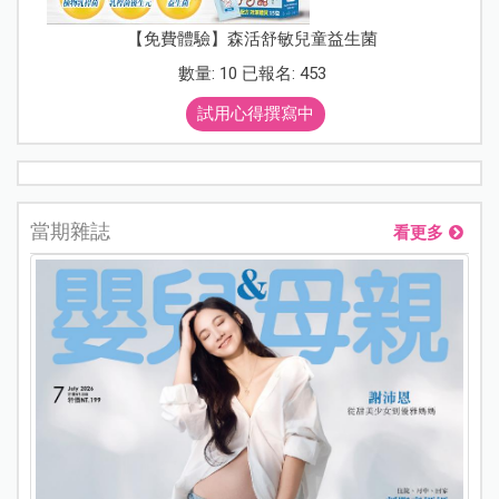
【免費體驗】森活舒敏兒童益生菌
數量: 10 已報名: 453
試用心得撰寫中
當期雜誌
看更多