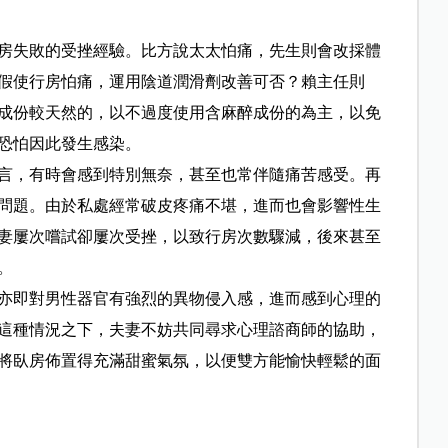
房失敗的受挫經驗。比方說太太怕痛，先生則會改採體
假使行房怕痛，運用陰道潤滑劑改善可否？賴主任則
成份較天然的，以不過度使用含麻醉成份的為主，以免
恐怕因此發生感染。
言，有時會感到特別無奈，甚至也常伴隨痛苦感受。再
問題。由於私處經常破皮疼痛不堪，進而也會影響性生
妻屢次嚐試卻屢次受挫，以致行房次數驟減，後來甚至
。
亦即對男性器官有強烈的異物侵入感，進而感到心理的
這種情況之下，夫妻不妨共同尋求心理諮商師的協助，
將臥房佈置得充滿甜蜜氣氛，以便雙方能愉快輕鬆的面