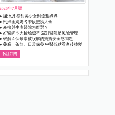
2026年7月號
● 謝沛恩 從甜美少女到優雅媽媽
● 剖婦產媽媽各階段照護大全
● 產檢與生產醫院怎麼選？
● 好醫師５大檢驗標準 選對醫院是風險管理
● 破解４個最常被誤解的寶寶安全感問題
● 藥膳、茶飲、日常保養 中醫觀點看產後掉髮
雜誌訂閱