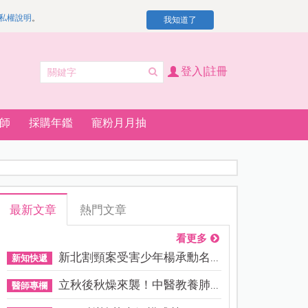
私權說明
。
我知道了
登入|註冊
師
採購年鑑
寵粉月月抽
最新文章
熱門文章
看更多
新北割頸案受害少年楊承勳名...
新知快遞
立秋後秋燥來襲！中醫教養肺...
醫師專欄