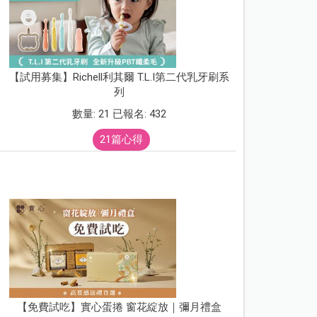
【試用募集】Richell利其爾 T.L.I第二代乳牙刷系
列
數量: 21 已報名: 432
21篇心得
【免費試吃】實心蛋捲 窗花綻放｜彌月禮盒