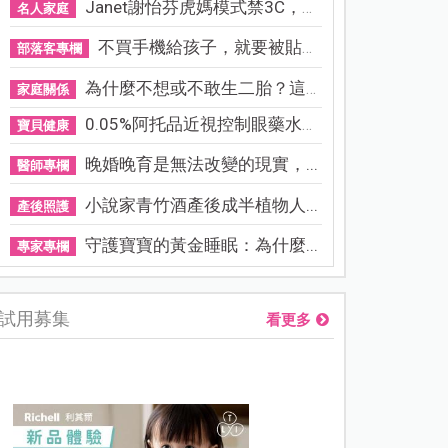
Janet謝怡芬虎媽模式禁3C，看...
名人家庭
不買手機給孩子，就要被貼「...
部落客專欄
為什麼不想或不敢生二胎？這8...
家庭關係
0.05%阿托品近視控制眼藥水納...
寶貝健康
晚婚晚育是無法改變的現實，...
醫師專欄
小說家青竹酒產後成半植物人...
產後照護
守護寶寶的黃金睡眠：為什麼...
專家專欄
試用募集
看更多