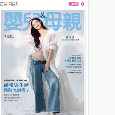
當期雜誌
看更多