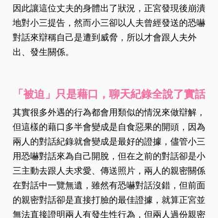
因此讓這位丈夫的身體出了狀況，正宮發現後崩潰
地對小三提告，然而小三卻以人夫曾經發送的恐嚇
對話來辯稱自己是遭到威脅，所以才會跟人夫外
出、發生關係。
「被迫」只是藉口，聊天紀錄全說了實話
其實很多外遇的行為都會用類似的情況來做辯解，
但這樣的藉口多半會變成是自食惡果的開頭，因為
兩人的對話紀錄就會變成是最好的證據，儘管小三
用恐嚇對話來為自己開脫，但在之前的對話卻是小
三主動去跟人夫求愛、傳送照片，兩人的親密關係
在對話中一覽無遺，雖然有恐嚇對話沒錯，但前面
的親密對話卻是直接打臉的最佳證據，就算正宮並
無法直接證明兩人有發生性行為，但兩人過份親密