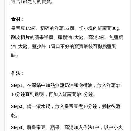
適合1歲之前的寶寶。
食材：
皇帝豆1/2杯、切碎的洋蔥1/2顆、切小塊的紅蘿蔔30g、
削皮切片的蘋果半顆、橄欖油1大匙、高湯2杯、無鹽奶
油1大匙、鹽少許（胃口不好的寶寶最後可撒點鹽調
味）
作法：
Step1
、
在深鍋中加熱無鹽奶油和橄欖油，放入洋蔥炒
10分鐘直到透明，再加入紅蘿蔔炒5分鐘。
Step2
、
備一滾水鍋，放入皇帝豆煮10分鐘，煮軟後瀝
乾。
Step3
、
將皇帝豆、蘋果、高湯加入作法1中，以中小火