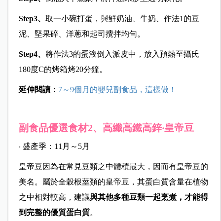
Step3
、
取一小碗打蛋，與鮮奶油、牛奶、作法1的豆
泥、堅果碎、洋蔥和起司攪拌均勻。
Step4
、
將作法3的蛋液倒入派皮中，放入預熱至攝氏
180度C的烤箱烤20分鐘。
延伸閱讀：
7～9個月的嬰兒副食品，這樣做！
副食品優選食材2、高纖高鐵高鋅‧皇帝豆
‧ 盛產季：11月～5月
皇帝豆因為在常見豆類之中體積最大，因而有皇帝豆的
美名。屬於全穀根莖類的皇帝豆，其蛋白質含量在植物
之中相對較高，建議
與其他多種豆類一起烹煮，才能得
到完整的優質蛋白質
。