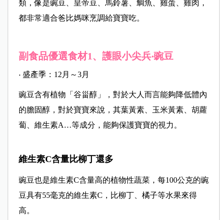
類，像是豌豆、皇帝豆、馬鈴薯、鯛魚、雞蛋、雞肉，
都非常適合爸比媽咪烹調給寶寶吃。
副食品優選食材1、護眼小尖兵‧豌豆
‧ 盛產季：12月～3月
豌豆含有植物「谷甾醇」，對於大人而言能夠降低體內
的膽固醇，對於寶寶來說，其葉黃素、玉米黃素、胡蘿
蔔、維生素A…等成分，能夠保護寶寶的視力。
維生素C含量比柳丁還多
豌豆也是維生素C含量高的植物性蔬菜，每100公克的豌
豆具有55毫克的維生素C，比柳丁、橘子等水果來得
高。