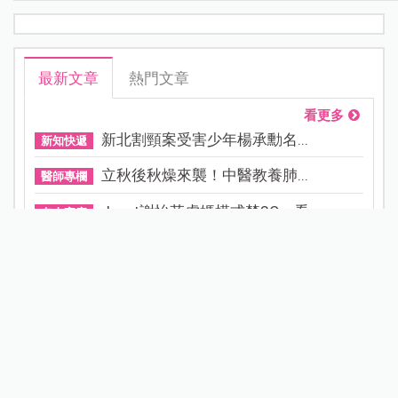
最新文章
熱門文章
看更多
新北割頸案受害少年楊承勳名...
新知快遞
立秋後秋燥來襲！中醫教養肺...
醫師專欄
Janet謝怡芬虎媽模式禁3C，看...
名人家庭
不買手機給孩子，就要被貼「...
部落客專欄
為什麼不想或不敢生二胎？這8...
家庭關係
0.05%阿托品近視控制眼藥水納...
寶貝健康
晚婚晚育是無法改變的現實，...
醫師專欄
小說家青竹酒產後成半植物人...
產後照護