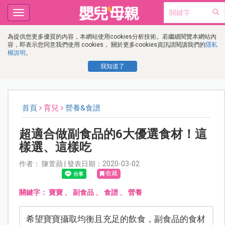
Toggle
navigation
為提供您更多優質的內容，本網站使用cookies分析技術。若繼續閱覽本網站內
容，即表示您同意我們使用 cookies， 關於更多cookies資訊請閱讀我們的
隱私
權說明
。
我知道了
首頁
育兒
營養&食譜
超適合做副食品的6大優選食材！這
樣選、這樣吃
作者： 陳萱蘋 | 發表日期：2020-03-02
收藏
關鍵字：
寶寶
、
副食品
、
食譜
、
營養
希望寶寶攝取均衡且充足的飲食，副食品的食材