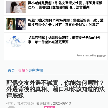
國小老師是變態！彰化女童遭父性侵，導師竟逼模
仿AV，圖書室口交性侵拍影像，法官重判
相差10歲又如何？阿Sa再婚：當生活節奏一致，愛
情沒有快慢之分，只有「恭喜你娶到我」的篤定
父親節特輯｜媽媽餵母奶時，最需要爸爸做的8件
事，每一件都比送禮更重要
Recommended by
首頁
專欄
專家專欄
配偶交友外遇不誠實，你能如何應對？
外遇背後的真相、藉口和你該知道的法
律底線
作者： 黃靖芸律師 | 發表日期：2025-08-13