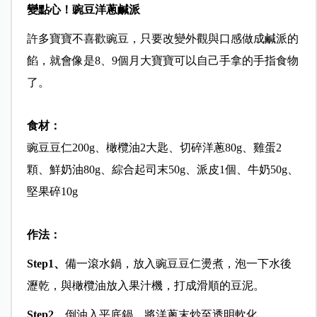
變點心！豌豆洋蔥鹹派
許多寶寶不喜歡豌豆，只要改變外觀與口感做成鹹派的
餡，就會像是8、9個月大寶寶可以自己手拿的手指食物
了。
食材：
豌豆豆仁200g、橄欖油2大匙、切碎洋蔥80g、雞蛋2
顆、鮮奶油80g、綜合起司末50g、派皮1個、牛奶50g、
堅果碎10g
作法：
Step1
、
備一滾水鍋，放入豌豆豆仁燙煮，泡一下水後
瀝乾，與橄欖油放入果汁機，打成滑順的豆泥。
Step2
、
倒油入平底鍋，將洋蔥末炒至透明軟化。