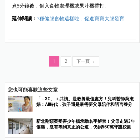
煮5分鐘後，倒入食物處理機或果汁機攪打。
延伸閱讀：
7種健腦食物這樣吃，促進寶寶大腦發育
1
2
下一頁
→
您也可能喜歡這些文章
「－3C、＋共讀」是教養最佳處方！兒科醫師吳淑
娟：AI時代，孩子還是最需要父母陪伴和語言養分
新北割頸案受害少年楊承勳名字解禁！父母走過3年
傷痛，沒有等到真正的公道，仍捐550萬守護校園