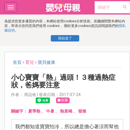
Toggle
navigation
為提供您更多優質的內容，本網站使用cookies分析技術。若繼續閱覽本網站內
容，即表示您同意我們使用 cookies， 關於更多cookies資訊請閱讀我們的
隱私
權說明
。
我知道了
首頁
育兒
寶貝健康
小心寶寶「熱」過頭！３種過熱症
狀，爸媽要注意
作者： 周品攸 | 發表日期：2017-07-24
收藏
關鍵字：
夏季熱
、
中暑
、
熱衰竭
、
發燒
我們都知道寶寶怕冷，所以總是擔心著涼而幫他