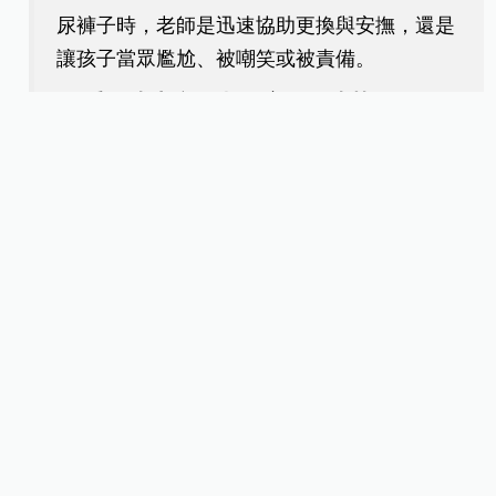
尿褲子時，老師是迅速協助更換與安撫，還是
讓孩子當眾尷尬、被嘲笑或被責備。
(7)受傷或生病的處理流程要清楚
小傷口怎麼處理，發燒會怎麼通知家長，需要
就醫時的流程是什麼。
(8)是否有清楚的通報與紀錄
是否會客觀紀錄並回報，不偏袒、不推責。
整理撰文／游資芸
圖片來源／翻攝自Google Maps