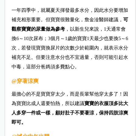
一年四季中，就屬夏天揮發最多水分，因此水分要增加
補充相形重要。但寶寶很難量化，詹金淦醫師建議，
可
觀察寶寶的尿量做為參考
，以新生兒來說，1天通常會
換6～10次尿布；3個月～1歲的寶寶1天最少也要換5～6
次，若發現寶寶換尿片的次數少於範圍內，就表示水分
補充不足。但要注意水分也不宜過量，否則可能引起水
中毒，這部分爸媽須多費點心。
@穿著涼爽
最擔心的不是寶寶穿太少，而是長輩幫他穿太多了！因
為寶寶比成人還要怕熱，所以建議
寶寶的衣服頂多比大
人多穿一件或一樣，顧好肚子不要著涼，保持四肢涼爽
即可。