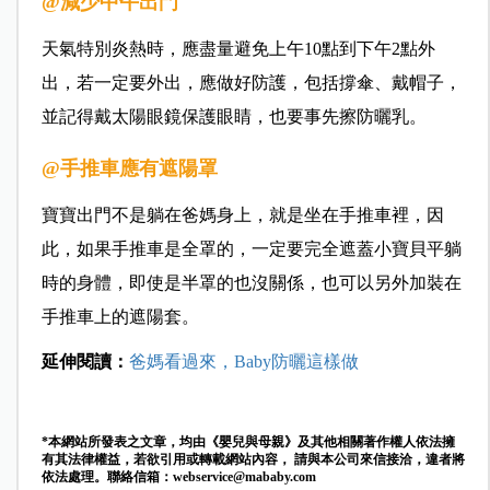
@減少中午出門
天氣特別炎熱時，應盡量避免上午10點到下午2點外
出，若一定要外出，應做好防護，包括撐傘、戴帽子，
並記得戴太陽眼鏡保護眼睛，也要事先擦防曬乳。
@手推車應有遮陽罩
寶寶出門不是躺在爸媽身上，就是坐在手推車裡，因
此，如果手推車是全罩的，一定要完全遮蓋小寶貝平躺
時的身體，即使是半罩的也沒關係，也可以另外加裝在
手推車上的遮陽套。
延伸閱讀：
爸媽看過來，Baby防曬這樣做
*本網站所發表之文章，均由《嬰兒與母親》及其他相關著作權人依法擁
有其法律權益，若欲引用或轉載網站內容， 請與本公司來信接洽，違者將
依法處理。聯絡信箱：
webservice@mababy.com