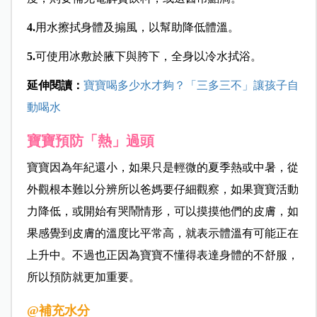
4.
用水擦拭身體及搧風，以幫助降低體溫。
5.
可使用冰敷於腋下與胯下，全身以冷水拭浴。
延伸閱讀：
寶寶喝多少水才夠？「三多三不」讓孩子自
動喝水
寶寶預防「熱」過頭
寶寶因為年紀還小，如果只是輕微的夏季熱或中暑，從
外觀根本難以分辨所以爸媽要仔細觀察，如果寶寶活動
力降低，或開始有哭鬧情形，可以摸摸他們的皮膚，如
果感覺到皮膚的溫度比平常高，就表示體溫有可能正在
上升中。不過也正因為寶寶不懂得表達身體的不舒服，
所以預防就更加重要。
@補充水分