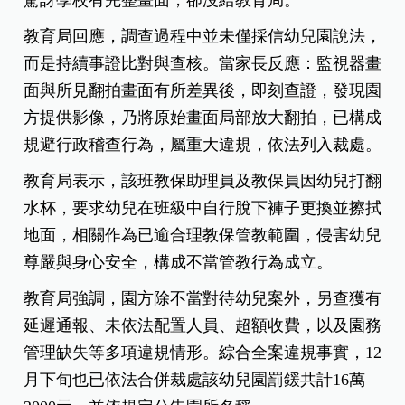
驚訝學校有完整畫面，卻沒給教育局。
教育局回應，調查過程中並未僅採信幼兒園說法，
而是持續事證比對與查核。當家長反應：監視器畫
面與所見翻拍畫面有所差異後，即刻查證，發現園
方提供影像，乃將原始畫面局部放大翻拍，已構成
規避行政稽查行為，屬重大違規，依法列入裁處。
教育局表示，該班教保助理員及教保員因幼兒打翻
水杯，要求幼兒在班級中自行脫下褲子更換並擦拭
地面，相關作為已逾合理教保管教範圍，侵害幼兒
尊嚴與身心安全，構成不當管教行為成立。
教育局強調，園方除不當對待幼兒案外，另查獲有
延遲通報、未依法配置人員、超額收費，以及園務
管理缺失等多項違規情形。綜合全案違規事實，12
月下旬也已依法合併裁處該幼兒園罰鍰共計16萬