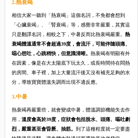
2.熱衰竭
相信大家一聽到「熱衰竭」這個名詞，不免都會想到
「心臟衰竭」、「腎衰竭」等，感覺非常嚴重，其實這
只是翻譯名詞，相較之下，中暑反而比熱衰竭嚴重。
熱
衰竭體溫通常不會超過39度，會流汗，可能伴隨頭痛、
噁心想吐，心跳稍快，但意識清晰。
熱衰竭有明顯有外
在因素，像是在大太陽底下玩太久，或長時間待在悶熱
的房間、車子裡，加上大量流汗後又沒有補充足夠的水
分，導致寶寶體溫失調而出現不適反應。
3.中暑
熱衰竭再嚴重些，就會變成中暑，體溫調節機能失去作
用，
溫度會高於39度，症狀會包括脫水、頭痛、嘔吐劇
烈，嚴重甚至會昏厥、抽筋。
到了這種程度就一定要盡