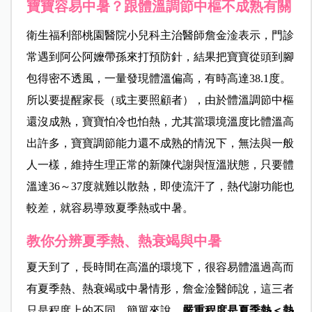
寶寶容易中暑？跟體溫調節中樞不成熟有關
衛生福利部桃園醫院小兒科主治醫師詹金淦表示，門診
常遇到阿公阿嬤帶孫來打預防針，結果把寶寶從頭到腳
包得密不透風，一量發現體溫偏高，有時高達38.1度。
所以要提醒家長（或主要照顧者），由於體溫調節中樞
還沒成熟，寶寶怕冷也怕熱，尤其當環境溫度比體溫高
出許多，寶寶調節能力還不成熟的情況下，無法與一般
人一樣，維持生理正常的新陳代謝與恆溫狀態，只要體
溫達36～37度就難以散熱，即使流汗了，熱代謝功能也
較差，就容易導致夏季熱或中暑。
教你分辨夏季熱、熱衰竭與中暑
夏天到了，長時間在高溫的環境下，很容易體溫過高而
有夏季熱、熱衰竭或中暑情形，詹金淦醫師說，這三者
只是程度上的不同，簡單來說，
嚴重程度是夏季熱＜熱