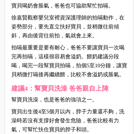
寶貝喝奶會脹氣，爸爸也可協助幫忙拍嗝。
徐嘉賢觀察嬰兒室裡資深護理師的拍嗝動作，在
姿勢部分，要先直立扶好寶貝，並稍微往前傾
斜，再由後背往前拍，氣就會上來。
拍嗝最重要是要有耐心，爸爸不要讓寶貝一次喝
完再拍嗝，這樣很容易會溢奶。餵奶建議分段
喝，喝完一段幫寶貝拍嗝，拍個5至10分鐘，讓寶
貝稍微打嗝後再繼續餵，比較不會溢奶或脹氣。
建議4：幫寶貝洗澡 爸爸親自上陣
幫寶貝洗澡，也是爸爸的強項之一。
寶貝出生後4至5個月以內，脖子力量還不夠，洗
澡時若沒有支撐好會發生危險，爸爸比較有力
氣，可幫忙扶住寶貝的脖子和頭。