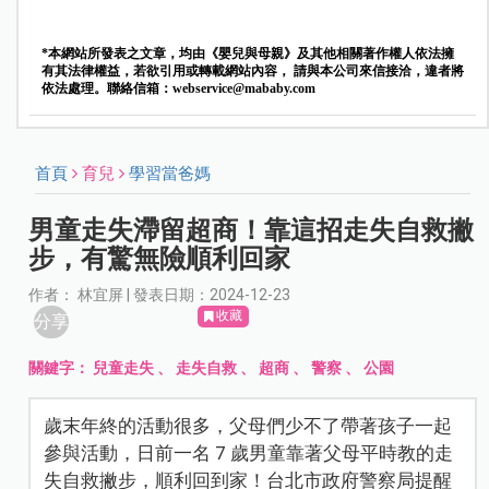
*本網站所發表之文章，均由《嬰兒與母親》及其他相關著作權人依法擁
有其法律權益，若欲引用或轉載網站內容， 請與本公司來信接洽，違者將
依法處理。聯絡信箱：
webservice@mababy.com
首頁
育兒
學習當爸媽
男童走失滯留超商！靠這招走失自救撇
步，有驚無險順利回家
作者： 林宜屏 | 發表日期：2024-12-23
收藏
分享
關鍵字：
兒童走失
、
走失自救
、
超商
、
警察
、
公園
歲末年終的活動很多，父母們少不了帶著孩子一起
參與活動，日前一名 7 歲男童靠著父母平時教的走
失自救撇步，順利回到家！台北市政府警察局提醒