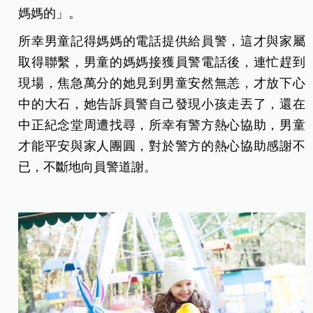
媽媽的」。
所幸男童記得媽媽的電話提供給員警，這才與家屬
取得聯繫，男童的媽媽接獲員警電話後，連忙趕到
現場，焦急萬分的她見到男童安然無恙，才放下心
中的大石，她告訴員警自己發現小孩走丟了，還在
中正紀念堂周遭找尋，所幸有警方熱心協助，男童
才能平安與家人團圓，對於警方的熱心協助感謝不
已，不斷地向員警道謝。