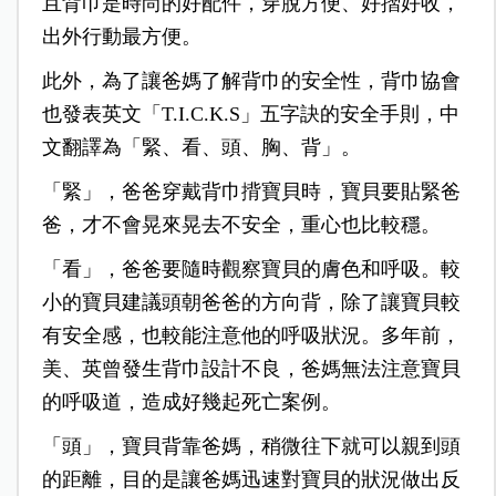
且背巾是時尚的好配件，穿脫方便、好摺好收，
出外行動最方便。
此外，為了讓爸媽了解背巾的安全性，背巾協會
也發表英文「T.I.C.K.S」五字訣的安全手則，中
文翻譯為「緊、看、頭、胸、背」。
「緊」，爸爸穿戴背巾揹寶貝時，寶貝要貼緊爸
爸，才不會晃來晃去不安全，重心也比較穩。
「看」，爸爸要隨時觀察寶貝的膚色和呼吸。較
小的寶貝建議頭朝爸爸的方向背，除了讓寶貝較
有安全感，也較能注意他的呼吸狀況。多年前，
美、英曾發生背巾設計不良，爸媽無法注意寶貝
的呼吸道，造成好幾起死亡案例。
「頭」，寶貝背靠爸媽，稍微往下就可以親到頭
的距離，目的是讓爸媽迅速對寶貝的狀況做出反