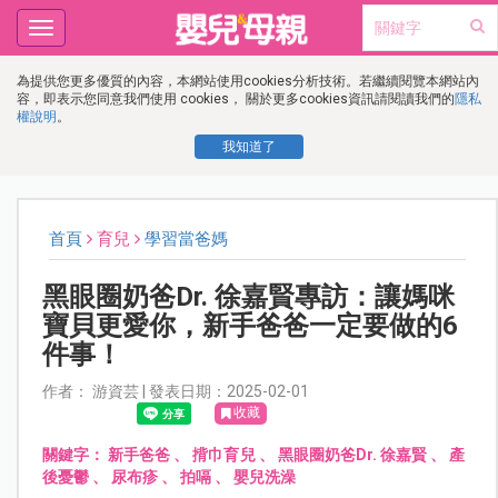
Toggle
navigation
為提供您更多優質的內容，本網站使用cookies分析技術。若繼續閱覽本網站內
容，即表示您同意我們使用 cookies， 關於更多cookies資訊請閱讀我們的
隱私
權說明
。
我知道了
首頁
育兒
學習當爸媽
黑眼圈奶爸Dr. 徐嘉賢專訪：讓媽咪
寶貝更愛你，新手爸爸一定要做的6
件事！
作者： 游資芸 | 發表日期：2025-02-01
收藏
關鍵字：
新手爸爸
、
揹巾育兒
、
黑眼圈奶爸Dr. 徐嘉賢
、
產
後憂鬱
、
尿布疹
、
拍嗝
、
嬰兒洗澡