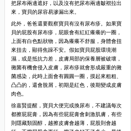
把尿布兩邊遮好，以及沒有把尿布兩邊皺褶拉出
來，寶貝的尿容易滲漏出來。
此外，爸爸還要觀察寶貝有沒有尿布疹。如果寶
貝的屁股有尿布疹，屁眼會有紅紅癢癢的一圈，
上面有白色點狀物，因為癢癢不舒服，身體會扭
來扭去，顯得焦躁不安。假如寶貝屁股環境潮
濕，或是抵抗力差，皮膚局部的保養層被破壞，
黴菌有機會侵入皮膚，尿布疹就會形成嚴重的黴
菌感染，此時上面會有圓圓一圈，摸起來粗粗、
凸凸的，還會脫屑，初期是紅色，後期變成皮膚
肉色。
徐嘉賢提醒，寶貝大便完或換尿布，不建議每次
都擦屁屁膏，因為有些屁屁膏會刺激肌膚，有些
則隱藏類固醇，越擦皮膚會越薄，屁股則會越