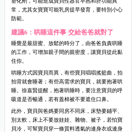
塑化劑，可能造成寶貝性器官早熟和肝功能異
常，尤其女寶寶可能乳房提早發育，要特別小心
防範。
建議6：哄睡這件事 交給爸爸就對了
睡覺是最甜蜜、放鬆的時分了，由爸爸負責哄睡
的工作，可增加親子間的親密度，讓寶貝從此黏
住你。
哄睡方式因寶貝而異，有些寶貝唱唱搖籃曲，拍
拍背就會睡著；有些高需求的寶貝，就要抱著哄
睡。徐嘉賢提醒，抱著哄睡時，要注意寶貝的呼
吸道是否暢通，若有蓋棉被不要遮住口鼻。
此外，寶貝與爸媽要同房不同床，床墊要鋪平、
別太軟，床上不要放娃娃、雜物、被子，若怕寶
貝冷，可幫寶貝穿一條質料透氣的連身衣或連身