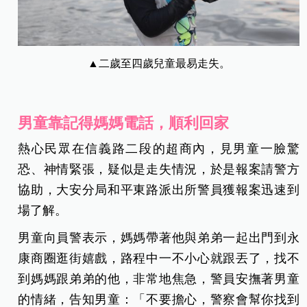
▲二歲至四歲兒童最易走失。
男童靠記得媽媽電話，順利回家
熱心民眾在信義路二段的超商內，見男童一臉驚
恐、神情緊張，疑似是走失情況，於是報案請警方
協助，大安分局和平東路派出所警員獲報案迅速到
場了解。
男童向員警表示，媽媽帶著他與弟弟一起出門到永
康商圈逛街嬉戲，路程中一不小心就跟丟了，找不
到媽媽跟弟弟的他，非常地焦急，警員安撫著男童
的情緒，告知男童：「不要擔心，警察會幫你找到