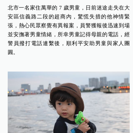
北市一名家住萬華的 7 歲男童，日前迷途走失在大
安區信義路二段的超商內，驚慌失措的他神情緊
張，熱心民眾察覺有異報案，員警獲報後迅速到場
並安撫著男童情緒，所幸男童記得母親的電話，經
警員撥打電話連繫後，順利平安助男童與家人團
圓。