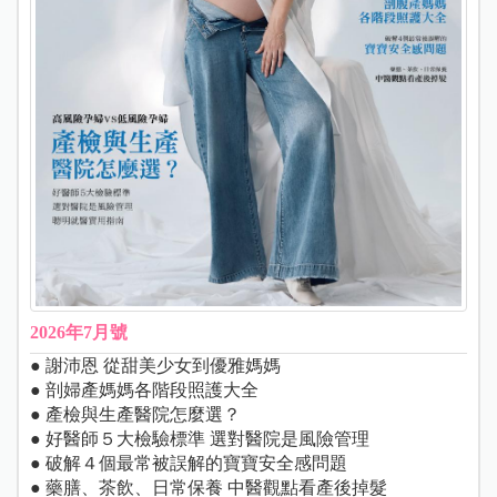
2026年7月號
● 謝沛恩 從甜美少女到優雅媽媽
● 剖婦產媽媽各階段照護大全
● 產檢與生產醫院怎麼選？
● 好醫師５大檢驗標準 選對醫院是風險管理
● 破解４個最常被誤解的寶寶安全感問題
● 藥膳、茶飲、日常保養 中醫觀點看產後掉髮