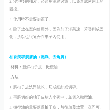
2.
浸泡後的柚皮，必須用濾網過濾，以免造成使用上的
困擾。
3.
使用時不需要加蓋子。
4.
除了放在室內使用外，因為加了洋菜凍，芳香劑成固
化，所以也很適合在車子內使用。
柚香美容潤膚油
（
泡澡、去角質
）
˙材料：
新鮮柚子皮、橄欖油
˙方法
1.
將柚子皮洗淨濾乾，切成細絲或切碎。
2.
再將切好的柚子皮放入小碗中，並倒入橄欖油。
3.
橄欖油的量要蓋過柚子皮，然後加蓋放置一夜即可。