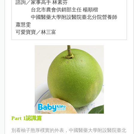
諮詢／家事高手 林素芬
台北市農會供銷部主任 楊順楷
中國醫藥大學附設醫院臺北分院營養師
蕭慧雯
可愛寶寶／林三富
Part 1
認識篇
別看柚子憨厚樸實的外表，中國醫藥大學附設醫院臺北