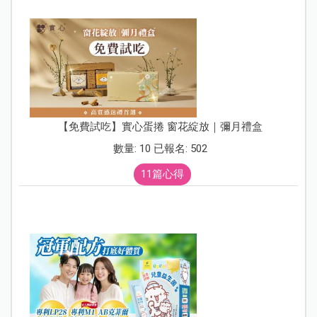
【免費試吃】實心蛋捲 窗花綻放｜彌月禮盒
數量: 10 已報名: 502
11篇心得