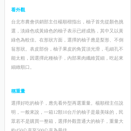
看外觀
台北市農會供銷部主任楊順楷指出，柚子首先從顏色挑
選，淡綠色或黃綠色的柚子表示已經成熟，其中又以黃
綠色為較佳。在形狀方面，選擇的柚子應是梨形、不倒
翁形狀。表皮部份，柚子果皮的角質須光滑，毛細孔不
能太粗，因選擇此種柚子，內部果肉纖維質細，吃起來
細緻順口。
稱重量
選擇好吃的柚子，應先看外型再選重量。楊順楷主任說
明，一般來說，一箱12顆
10台斤
的柚子是最美味的，民
眾若不是購買一整箱，選擇外觀普通大的柚子，重量大
約450公克至500公克為最佳。