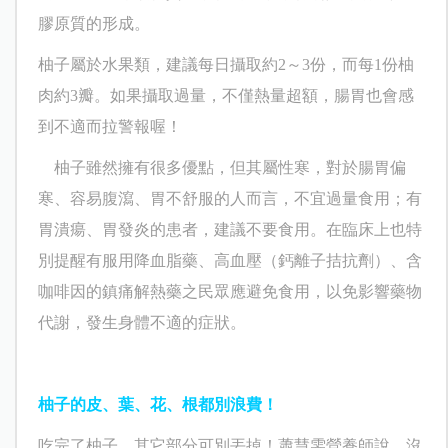
膠原質的形成。
柚子屬於水果類，建議每日攝取約2～3份，而每1份柚
肉約3瓣。如果攝取過量，不僅熱量超額，腸胃也會感
到不適而拉警報喔！
柚子雖然擁有很多優點，但其屬性寒，對於腸胃偏
寒、容易腹瀉、胃不舒服的人而言，不宜過量食用；有
胃潰瘍、胃發炎的患者，建議不要食用。在臨床上也特
別提醒有服用降血脂藥、高血壓（鈣離子拮抗劑）、含
咖啡因的鎮痛解熱藥之民眾應避免食用，以免影響藥物
代謝，發生身體不適的症狀。
柚子的皮、葉、花、根都別浪費！
吃完了柚子，其它部分可別丟掉！蕭慧雯營養師說，沒