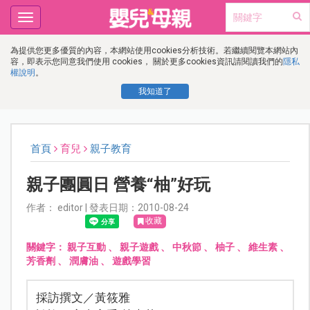
Toggle
navigation
為提供您更多優質的內容，本網站使用cookies分析技術。若繼續閱覽本網站內
容，即表示您同意我們使用 cookies， 關於更多cookies資訊請閱讀我們的
隱私
權說明
。
我知道了
首頁
育兒
親子教育
親子團圓日 營養“柚”好玩
作者： editor | 發表日期：2010-08-24
收藏
關鍵字：
親子互動
、
親子遊戲
、
中秋節
、
柚子
、
維生素
、
芳香劑
、
潤膚油
、
遊戲學習
採訪撰文／黃筱雅