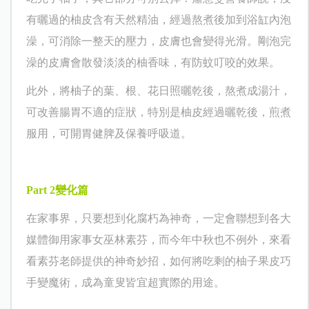
有曬過的柚皮含有天然精油，經過熬煮後加到浴缸內泡
澡，可消除一整天的壓力，皮膚也會變得光滑。剛泡完
澡的皮膚會散發淡淡的柚香味，有防蚊叮咬的效果。
此外，將柚子的葉、根、花日照曬乾後，熬煮成湯汁，
可改善腸胃不適的症狀，特別是柚皮經過曬乾後，煎煮
服用，可開胃健脾及保養呼吸道。
Part 2
變化篇
在家事界，只要想到化腐朽為神奇，一定會聯想到各大
媒體御用家事女巫林素芬，而今年中秋也不例外，來看
看素芬老師提供的神奇妙招，如何將吃剩的柚子果皮巧
手變魔術，成為童叟皆宜超實際的用途。