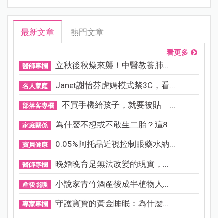
最新文章
熱門文章
看更多
立秋後秋燥來襲！中醫教養肺...
醫師專欄
Janet謝怡芬虎媽模式禁3C，看...
名人家庭
不買手機給孩子，就要被貼「...
部落客專欄
為什麼不想或不敢生二胎？這8...
家庭關係
0.05%阿托品近視控制眼藥水納...
寶貝健康
晚婚晚育是無法改變的現實，...
醫師專欄
小說家青竹酒產後成半植物人...
產後照護
守護寶寶的黃金睡眠：為什麼...
專家專欄