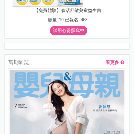
【免費體驗】森活舒敏兒童益生菌
數量: 10 已報名: 453
試用心得撰寫中
當期雜誌
看更多