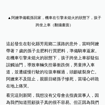
▲阿嬤準備載孫回家，機車在引擎未熄火的狀態下，孩子
跨坐上車（翻攝畫面）
這起發生在彰化縣芳苑鄉二溪路的意外，當時阿嬤
帶著 7 歲的孫子去肥料行買肥料，準備騎車返家。
在機車引擎未熄火的狀態下，孩子跨坐上車卻疑似
誤觸油門，導致車輛失控暴衝跌倒，男童摔入車
道，並遭緩慢行駛的垃圾車輾過，頭顱破裂身亡。
阿嬤來不及阻止，親眼目睹孫子慘死，當場心碎跪
在地上痛哭。
看完這則新聞，我想沒有父母會去指責當事人，因
為我們知道照顧孩子真的很不容易。但正因為我們