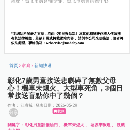
經歷：台北市農會輔導部、台北市農會購物中心
*本網站所發表之文章，均由《嬰兒與母親》及其他相關著作權人依法擁
有其法律權益，若欲引用或轉載網站內容， 請與本公司來信接洽，違者將
依法處理。聯絡信箱：
webservice@mababy.com
首頁
家庭
新知快遞
彰化7歲男童接送悲劇碎了無數父母
心！機車未熄火、大型車死角，3個日
常接送盲點你中了幾個？
作者： 江睿毓 | 發表日期：2026-05-29
收藏
分享
關鍵字：
彰化男童誤催油門
、
機車未熄火
、
垃圾車輾過
、
沒戴