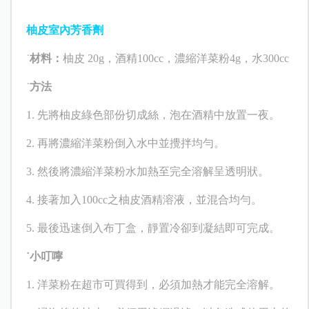
柚皮室內芳香劑
˙
材料：
柚皮
20g
，酒精
100c
c
，濃縮洋菜粉
4g
，水
300c
c
˙
方法
1.
先將柚皮綠色部份切成絲，泡在酒精中放置一夜。
2.
再將濃縮洋菜粉倒入水中並攪拌均勻。
3.
然後將濃縮洋菜粉水加熱至完全溶解呈透明狀。
4.
接著加入
100cc
之柚皮酒精溶液，並混合均勻。
5.
最後迅速倒入布丁盒，靜置冷卻到凝結即可完成。
˙小叮嚀
1.
洋菜粉在超市可買得到，必須加熱才能完全溶解。