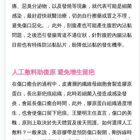
痛、惡臭分泌物，以及發燒等現象，就代表可能是細菌
感染，最好趕快就醫治療，切勿自行擦藥或置之不理，
避免傷口惡化。」此外，剖腹產也可能產生腹腔內沾黏
問題，之後恐引發腸胃道不適症狀，針對腹腔內腸沾黏
目前也有特殊防沾黏貼片，盼降低沾黏的發生機率。
人工敷料助復原 避免增生留疤
在傷口癒合的過程中，皮膚層的纖維母細胞會製造膠原
蛋白，長出新疤痕組織，此時若細菌入侵造成感染發
炎，會延長傷口癒合時間，此外，膠原蛋白組織過度增
生，也會使傷口留下疤痕。王樂明主任直言，傷口的美
醜，原則上取決於先天體質及後天照護。如何選擇人工
敷料？一般來說，美容膠帶是預防傷口裂開，剛拆線時