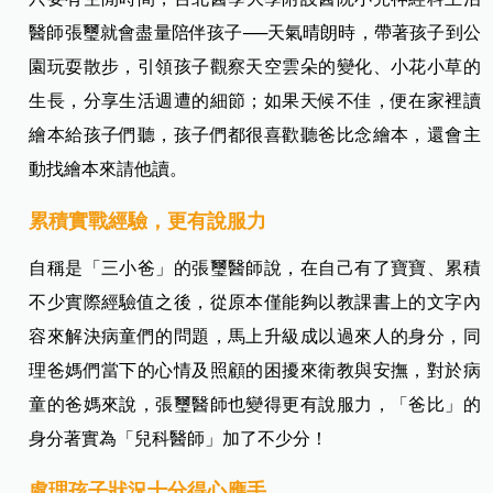
醫師
張璽就會盡量陪伴孩子──天氣晴朗時，帶著孩子到公
園玩耍散步，引領孩子觀察天空雲朵的變化、小花小草的
生長，分享生活週遭的細節；如果天候不佳，便在家裡讀
繪本給孩子們聽，孩子們都很喜歡聽爸比念繪本，還會主
動找繪本來請他讀。
累積實戰經驗，更有說服力
自稱是「三小爸」的張璽醫師說，在自己有了寶寶、累積
不少實際經驗值之後，從原本僅能夠以教課書上的文字內
容來解決病童們的問題，馬上升級成以過來人的身分，同
理爸媽們當下的心情及照顧的困擾來衛教與安撫，對於病
童的爸媽來說，張璽醫師也變得更有說服力，「爸比」的
身分著實為「兒科醫師」加了不少分！
處理孩子狀況十分得心應手