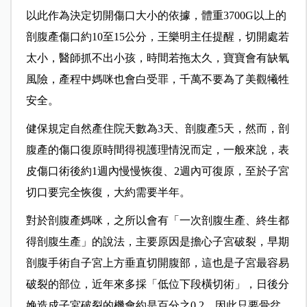
以此作為決定切開傷口大小的依據，體重3700G以上的
剖腹產傷口約10至15公分，
王樂明主任提醒，切開處若
太小，醫師抓不出小孩，時間若拖太久，寶寶會有缺氧
風險，產程中媽咪也會白受罪，千萬不要為了美觀犧牲
安全。
健保規定自然產住院天數為3天、剖腹產5天，然而，剖
腹產的傷口復原時間得視護理情況而定，一般來說，表
皮傷口術後約1週內慢慢恢復、2週內可復原，至於子宮
切口要完全恢復，大約需要半年。
對於剖腹產媽咪，之所以會有「一次剖腹生產、終生都
得剖腹生產」的說法，主要原因是擔心子宮破裂，早期
剖腹手術自子宮上方垂直切開腹部，這也是子宮最容易
破裂的部位，近年來多採
「低位下段橫切術」，
日後分
娩造成子宮破裂的機會約是百分之0.2，因此只要骨盆