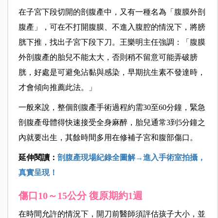
在子宮下段切開的剖腹產中，又有一種名為「腹膜外剖
腹產」，可在不打開腹膜、不進入腹腔的情況下，將膀
胱下推，找出子宮下段下刀。王樂明主任強調：「腹膜
外剖腹產的胎兒不能太大，否則稍不留意可能弄破膀
胱，好處是可避免沾黏與感染，早期抗生素不發達時，
才會傾向推薦此法。」
一般來說，整個剖腹產手術過程約需30至60分鐘，緊急
剖腹產母體得快速接受全身麻醉，胎兒通常3到5分鐘之
內就要出生，其餘時間多用在修補子宮和腹部傷口。
延伸閱讀：
剖腹產現場紀錄全圖解→進入手術室拍攝，
真實呈現！
傷口10～15公分 復原期約1週
在時間允許的情況下，
開刀前醫師須評估孩子大小，並