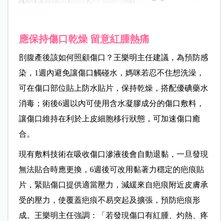
應保持傷口乾燥 留意紅腫熱痛
剖腹產後該如何照顧傷口？
王樂明主任建議，為
預防感
染，1週內避免讓傷口觸碰水，媽咪若忍不住想洗澡，
可
在傷口部位貼上防水貼片，保持乾燥，搭配優碘藥水
消毒；
術後6週以內可使用含水凝膠成分的傷口敷料，
讓傷口維持在利於上皮細胞移行狀態，可加速傷口癒
合。
現有敷料技術在吸收傷口滲液後會自動退黏，一旦發現
無法貼合時應更換，6週後可改用黏著力穩定的疤痕貼
片，緊貼傷口提供適當壓力，減緩來自疤痕附近皮膚承
受的壓力，使覆蓋疤痕不易突起及擴張，預防疤痕形
成。
王樂明主任強調：「若發現
傷口有紅腫、灼熱、疼