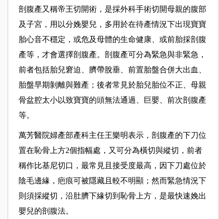
剖腹產又稱帝王切開術，是採外科手術切開母親的腹部
及子宮，用以分娩嬰兒，多用於在待產情況下出現寶寶
胎心音不穩定，或危及母體的生命健康、或前胎採剖腹
產等，才會選擇剖腹產。剖腹產可分為緊急與非緊急，
前者包括胎兒窘迫、臍帶脫垂、前置胎盤合併大出血、
胎盤早期剝離與難產；後者常見於胎兒胎位不正、母親
骨盆腔太小以致寶寶的頭無法通過、巨嬰、前次剖腹產
等。
萬芳醫院婦產部產科主任王樂明表示，剖腹產的下刀位
置在恥骨上方2個指幅處，又可分為橫切與縱切，前者
稱作比基尼切口，最常見且接受度最高，因下刀處位於
陰毛邊緣，疤痕可被隱藏且較不明顯；然而緊急情況下
則須採縱切，沿肚臍下緣切到恥骨上方，是最快速娩出
嬰兒的剖腹法。