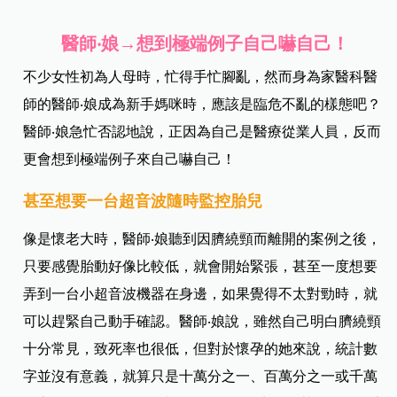
醫師‧娘→想到極端例子自己嚇自己！
不少女性初為人母時，忙得手忙腳亂，然而身為家醫科醫
師的醫師‧娘成為新手媽咪時，應該是臨危不亂的樣態吧？
醫師‧娘急忙否認地說，正因為自己是醫療從業人員，反而
更會想到極端例子來自己嚇自己！
甚至想要一台超音波隨時監控胎兒
像是懷老大時，醫師‧娘聽到因臍繞頸而離開的案例之後，
只要感覺胎動好像比較低，就會開始緊張，甚至一度想要
弄到一台小超音波機器在身邊，如果覺得不太對勁時，就
可以趕緊自己動手確認。醫師‧娘說，雖然自己明白臍繞頸
十分常見，致死率也很低，但對於懷孕的她來說，統計數
字並沒有意義，就算只是十萬分之一、百萬分之一或千萬