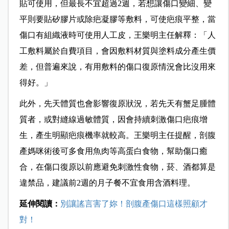
貼可使用，但最長不宜超過2週，若想讓傷口變細、變
平則要貼矽膠片或除疤凝膠等敷料，可使疤痕平整，當
傷口有組織液時可使用人工皮，王樂明主任解釋：「人
工敷料屬於自費項目，會因敷料材質與塗料成分產生價
差，但普遍來說，有用敷料的傷口復原情況會比沒用來
得好。」
此外，先天體質也會影響復原狀況，若先天有蟹足腫體
質者，或對縫線過敏體質，因會持續刺激傷口疤痕增
生，產生明顯疤痕機率就較高。王樂明主任提醒，剖腹
產媽咪術後可多食用魚肉等高蛋白食物，幫助傷口癒
合，在傷口復原以前應避免刺激性食物，菸、酒都算是
違禁品，建議前2週的月子餐不宜食用含酒料理。
延伸閱讀：
別讓謠言害了妳！剖腹產傷口這樣照顧才
對！