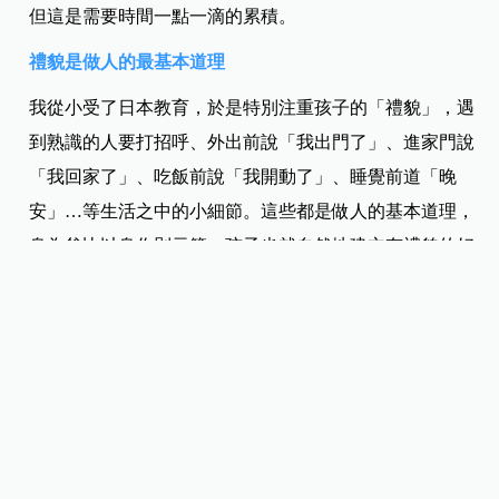
但這是需要時間一點一滴的累積。
禮貌是做人的最基本道理
我從小受了日本教育，於是特別注重孩子的「禮貌」，遇
到熟識的人要打招呼、外出前說「我出門了」、進家門說
「我回家了」、吃飯前說「我開動了」、睡覺前道「晚
安」…等生活之中的小細節。這些都是做人的基本道理，
身為爸比以身作則示範，孩子也就自然地建立有禮貌的好
習慣。
醫師‧娘：
現今社會的資訊流通頻繁、誘惑也越來越多，希望孩子將
來長大面對事物、解決問題時，可以有一個堅定正面的意
志，同時又能保有柔軟度，不要變成正義魔人了，此與
「同理心」有關，就像是張璽醫師提及的「不要麻煩別