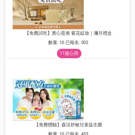
【免費試吃】實心蛋捲 窗花綻放｜彌月禮盒
數量: 10 已報名: 502
11篇心得
【免費體驗】森活舒敏兒童益生菌
數量: 10 已報名: 453