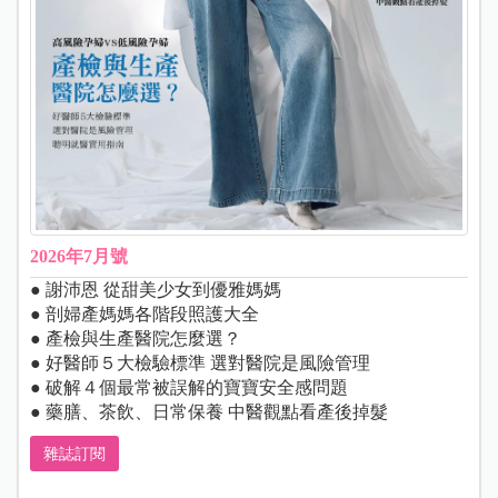
2026年7月號
● 謝沛恩 從甜美少女到優雅媽媽
● 剖婦產媽媽各階段照護大全
● 產檢與生產醫院怎麼選？
● 好醫師５大檢驗標準 選對醫院是風險管理
● 破解４個最常被誤解的寶寶安全感問題
● 藥膳、茶飲、日常保養 中醫觀點看產後掉髮
雜誌訂閱