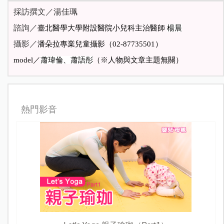
採訪撰文／湯佳珮
諮詢／
臺北醫學大學附設醫院小兒科主治醫師
楊晨
攝影／
潘朵拉專業兒童攝影（02-87735501）
model／
蕭瑋倫、蕭語彤
（※人物與文章主題無關）
熱門影音