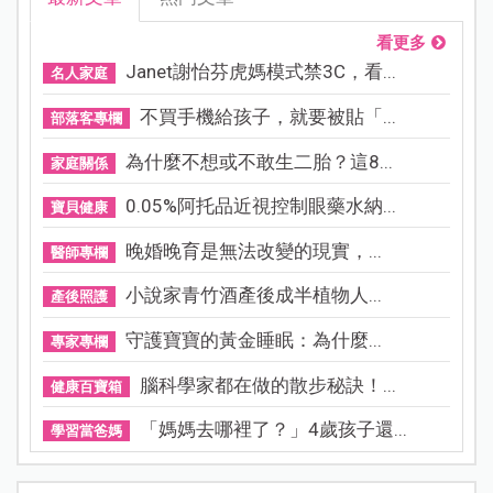
看更多
Janet謝怡芬虎媽模式禁3C，看...
名人家庭
不買手機給孩子，就要被貼「...
部落客專欄
為什麼不想或不敢生二胎？這8...
家庭關係
0.05%阿托品近視控制眼藥水納...
寶貝健康
晚婚晚育是無法改變的現實，...
醫師專欄
小說家青竹酒產後成半植物人...
產後照護
守護寶寶的黃金睡眠：為什麼...
專家專欄
腦科學家都在做的散步秘訣！...
健康百寶箱
「媽媽去哪裡了？」4歲孩子還...
學習當爸媽