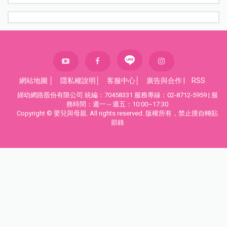
網站地圖
│
隱私權說明
│
客服中心
│
廣告與合作
|
RSS
婦幼網路股份有限公司 統編：70458331 服務專線：02-8712-5959 | 服
務時間：週一～週五：10:00~17:30
Copyright © 嬰兒與母親. All rights reserved. 版權所有，禁止擅自轉貼
節錄