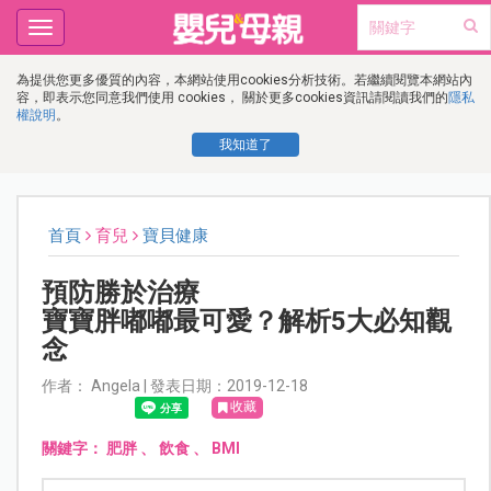
Toggle
navigation
為提供您更多優質的內容，本網站使用cookies分析技術。若繼續閱覽本網站內
容，即表示您同意我們使用 cookies， 關於更多cookies資訊請閱讀我們的
隱私
權說明
。
我知道了
首頁
育兒
寶貝健康
預防勝於治療
寶寶胖嘟嘟最可愛？解析5大必知觀
念
作者： Angela | 發表日期：2019-12-18
收藏
關鍵字：
肥胖
、
飲食
、
BMI