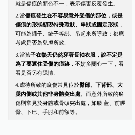
注意兒童身體虐待4指標
馬偕醫院小兒科醫師邱南昌表示，可注意以下兒童
身體虐待4指標，來預防孩子因有口難言而遭受更多
傷害。
1.當孩子
身上同時有新舊瘀傷或傷痕存在
，也
就是傷痕的顏色不一，表示傷害反覆發生。
2.當
傷痕發生在不容易意外受傷的部位，或是
傷痕的形狀顯現特殊環狀、串狀或固定形狀
，
可能為繩子、鏈子等綁、吊起來所導致；都應
考慮是否為兒虐所致。
3.當孩子
在熱天仍然穿著長袖衣服，說不定是
為了要遮住受傷的痕跡
，不妨多關心一下，看