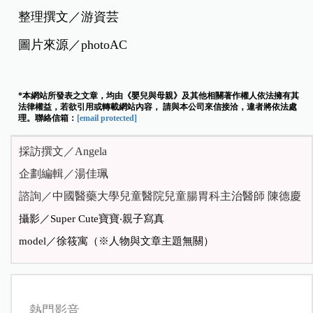
看是否另有隱情。
4.虐待所致的瘀傷常見位於
臀部、下背部、大
腿內側或其他非身體突出處
。而意外所致的瘀
傷則常見於身體或骨頭突出處，如膝 蓋、前脛
骨、下巴、手肘和前額等。
整理撰文／游資芸
圖片來源／photoAC
*本網站所發表之文章，均由《嬰兒與母親》及其他相關著作權人依法擁有其
法律權益，若欲引用或轉載網站內容， 請與本公司來信接洽，違者將依法處
理。聯絡信箱：
[email protected]
採訪撰文／Angela