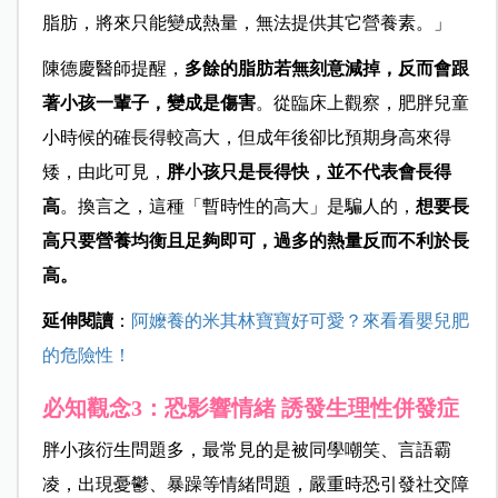
脂肪，將來只能變成熱量，無法提供其它營養素。」
陳德慶醫師提醒，
多餘的脂肪若無刻意減掉，反而會跟
著小孩一輩子，變成是傷害
。從臨床上觀察，肥胖兒童
小時候的確長得較高大，但成年後卻比預期身高來得
矮，由此可見，
胖小孩只是長得快，並不代表會長得
高
。換言之，這種「暫時性的高大」是騙人的，
想要長
高只要營養均衡且足夠即可，過多的熱量反而不利於長
高。
延伸閱讀
：
阿嬤養的米其林寶寶好可愛？來看看嬰兒肥
的危險性！
必知觀念3：恐影響情緒 誘發生理性併發症
胖小孩衍生問題多，最常見的是被同學
嘲笑、言語霸
凌，出現憂鬱、暴躁等情緒問題，嚴重時恐引發社交障