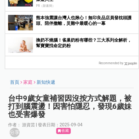
PR（新素簡）
熊本強震讓台灣人也揪心！無印良品店員發枕頭護
頭、陪伴撤離，災難中最暖心的一幕
換奶不燒腦！雀巢奶粉有哪些？三大系列全解析，
幫寶寶找命定奶粉
Recommended by
首頁
家庭
新知快遞
台中9歲女童補習因沒按方式解題，被
打到腦震盪！因害怕隱忍，發現6歲妹
也受害爆發
作者： 游資芸 | 發表日期：2025-09-04
收藏
分享