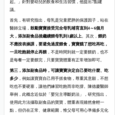
起。」針對嬰幼兒的飲食和生活習慣，他提出7點建
議。
首先，有研究指出，母乳是兒童肥胖的保護因子，站在
醫師立場，
鼓勵寶寶接受完全母乳哺育直到4～6個月
大，添加副食品後繼續餵母乳到1歲以上
。其次，
餵奶
不應按表操課，要避免過度餵食，寶寶餓了想吃再吃，
一旦吃飽就停止再餵
，不是時間到就一定要餵奶，也不
是每餐一定要餵完，只要寶寶體重有正常增加即可。
第三，添加副食品時，可讓寶寶決定自己要吃什麼、吃
多少
，例如讓寶寶自己用手抓食物，尊重其意願，不想
吃也不要硬塞，讓他們練習吃飽而非吃撐。陳德慶醫師
舉例，此概念近似於「
嬰兒主導斷奶法」，研究指出，
使用此方法攝取副食品的寶寶，體重表現雖然會輕一
點，但仍在正常、健康範圍，惟父母可用心準備多元化