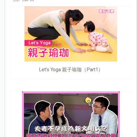
企劃編輯／湯佳珮
諮詢／中國醫藥大學兒童醫院兒童腸胃科主治醫師 陳德慶
攝影／Super Cute寶寶‧親子寫真
model／徐筱寓（※人物與文章主題無關）
熱門影音