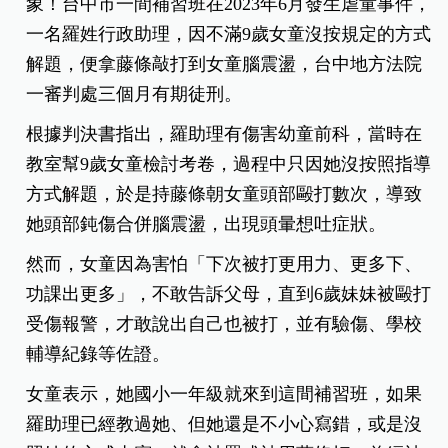
台中補習班虐童，兩姐妹都被毆打受傷
台中補習班爆發虐童事件，提醒父母注意兒虐跡
象！台中市一間補習班在2023年6月發生虐童事件，
一名羅姓行政助理，因不滿9歲女童沒按規定的方式
解題，便拿藤條敲打到女童腦震盪，台中地方法院
一審判處三個月有期徒刑。
根據判決書指出，羅助理有傷害幼童前科，當時在
教室幫9歲女童檢討考卷，過程中只因她沒按照指導
方式解題，於是持藤條朝女童頭部毆打數次，導致
她頭部鈍傷合併腦震盪，出現頭暈想吐症狀。