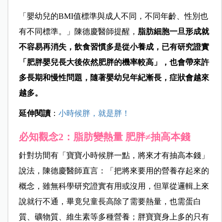
「嬰幼兒的
BMI值標準與成人不同，不同年齡、性別也
有不同標準。」陳德慶醫師提醒，
脂肪細胞一旦形成就
不容易再消失，飲食習慣多是從小養成，已有研究證實
「肥胖嬰兒長大後依然肥胖的機率較高」，也會帶來許
多長期和慢性問題，隨著嬰幼兒年紀漸長，症狀會越來
越多。
延伸閱讀
：
小時候胖，就是胖！
必知觀念2：脂肪變熱量 肥胖≠抽高本錢
針對坊間有「
寶寶小時候胖一點，將來才有抽高本錢」
說法，陳德慶醫師直言：「把將來要用的營養存起來的
概念，雖無科學研究證實有用或沒用，但單從邏輯上來
說就行不通，畢竟兒童長高除了需要熱量，也需蛋白
質、礦物質、維生素等多種營養；胖寶寶身上多的只有