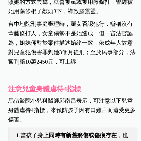
然而，女童因為害怕「下次被打更用力、更多下、
功課出更多」，不敢告訴父母，直到6歲妹妹被毆打
受傷報警，才敢說出自己也被打，並有驗傷、學校
輔導紀錄等佐證。
女童表示，她國小一年級就來到這間補習班，如果
羅助理已經教過她、但她還是不小心寫錯，或是沒
照她的方式去寫，就會被罵或被用藤條打，曾經被
她用藤條棍子敲頭3下，導致腦震盪。
台中地院刑事庭審理時，羅女否認犯行，辯稱沒有
拿藤條打人，女童傷勢不是她造成，但一審法官認
為，姐妹倆對於案件描述始終一致，依成年人故意
對兒童犯傷害罪判她3個月徒刑；至於民事部分，法
官判賠10萬2450元，可上訴。