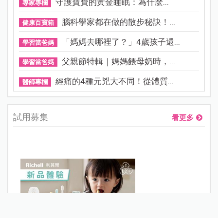
看更多
不買手機給孩子，就要被貼「...
部落客專欄
0.05%阿托品近視控制眼藥水納...
寶貝健康
晚婚晚育是無法改變的現實，...
醫師專欄
小說家青竹酒產後成半植物人...
產後照護
守護寶寶的黃金睡眠：為什麼...
專家專欄
腦科學家都在做的散步秘訣！...
健康百寶箱
「媽媽去哪裡了？」4歲孩子還...
學習當爸媽
父親節特輯｜媽媽餵母奶時，...
學習當爸媽
經痛的4種元兇大不同！從體質...
醫師專欄