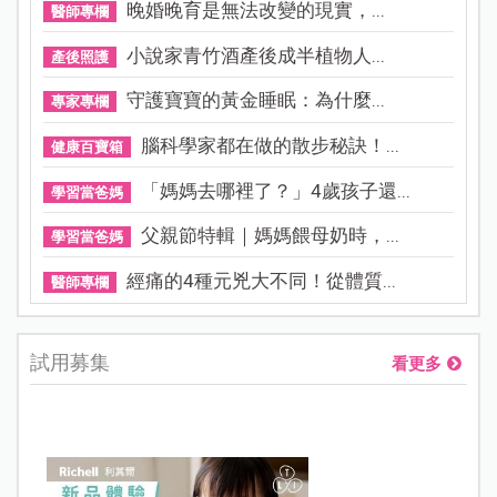
晚婚晚育是無法改變的現實，...
醫師專欄
小說家青竹酒產後成半植物人...
產後照護
守護寶寶的黃金睡眠：為什麼...
專家專欄
腦科學家都在做的散步秘訣！...
健康百寶箱
「媽媽去哪裡了？」4歲孩子還...
學習當爸媽
父親節特輯｜媽媽餵母奶時，...
學習當爸媽
經痛的4種元兇大不同！從體質...
醫師專欄
試用募集
看更多