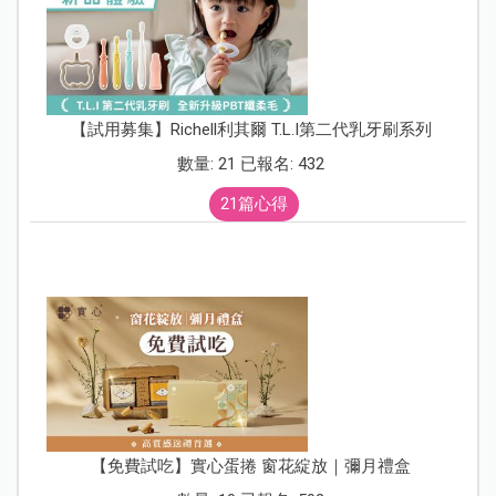
【試用募集】Richell利其爾 T.L.I第二代乳牙刷系列
數量: 21 已報名: 432
21篇心得
【免費試吃】實心蛋捲 窗花綻放｜彌月禮盒