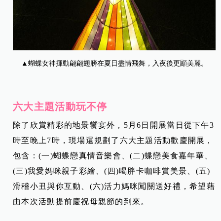
▲
蝴蝶女神揮動翩翩翅膀在夏日盡情飛舞，入夜後更顯美麗。
六大主題活動玩不停
除了欣賞精彩的地景饗宴外，5月6日開展當日從下午3
時至晚上7時，現場還規劃了六大主題活動歡慶開展，
包含：(一)蝴蝶戀真情音樂會、(二)蝶戀美食嘉年華、
(三)我愛媽咪親子彩繪、(四)喝胖卡咖啡賞美景、(五)
滑稽小丑與你互動、(六)活力媽咪闖關送好禮，希望藉
由本次活動提前慶祝母親節的到來。