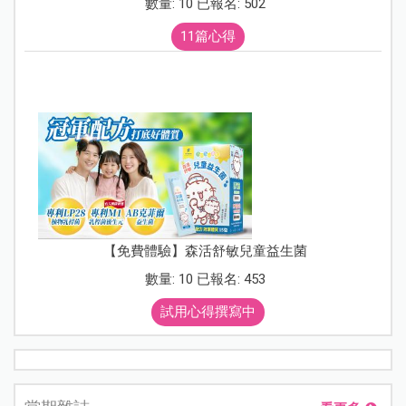
數量: 10 已報名: 502
11篇心得
【免費體驗】森活舒敏兒童益生菌
數量: 10 已報名: 453
試用心得撰寫中