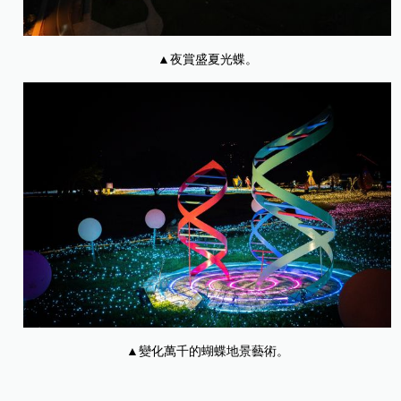
▲
夜賞盛夏光蝶。
▲
變化萬千的蝴蝶地景藝術。