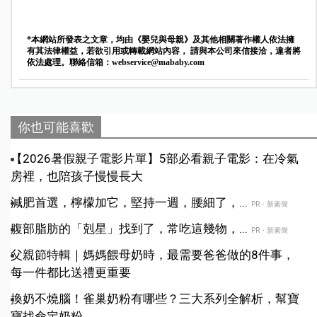
*本網站所發表之文章，均由《嬰兒與母親》及其他相關著作權人依法擁
有其法律權益，若欲引用或轉載網站內容， 請與本公司來信接洽，違者將
依法處理。聯絡信箱：
webservice@mababy.com
你也可能喜歡
【2026暑假親子電影片單】5部必看親子電影：在冷氣
房裡，也陪孩子慢慢長大
減肥首選，檸檬加它，堅持一週，腰細了，...
PR・新素簡
腹部脂肪的「剋星」找到了，常吃這幾物，...
PR・新素簡
父親節特輯｜媽媽餵母奶時，最需要爸爸做的8件事，
每一件都比送禮更重要
換奶不燒腦！雀巢奶粉有哪些？三大系列全解析，幫寶
寶找命定奶粉