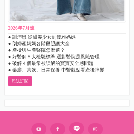
2026年7月號
● 謝沛恩 從甜美少女到優雅媽媽
● 剖婦產媽媽各階段照護大全
● 產檢與生產醫院怎麼選？
● 好醫師５大檢驗標準 選對醫院是風險管理
● 破解４個最常被誤解的寶寶安全感問題
● 藥膳、茶飲、日常保養 中醫觀點看產後掉髮
雜誌訂閱