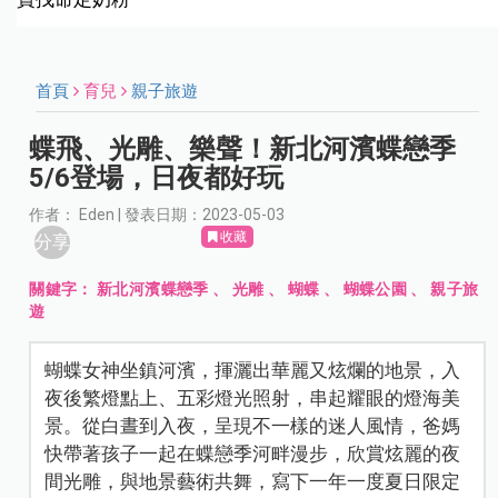
首頁
育兒
親子旅遊
蝶飛、光雕、樂聲！新北河濱蝶戀季
5/6登場，日夜都好玩
作者： Eden | 發表日期：2023-05-03
收藏
分享
關鍵字：
新北河濱蝶戀季
、
光雕
、
蝴蝶
、
蝴蝶公園
、
親子旅
遊
蝴蝶女神坐鎮河濱，揮灑出華麗又炫爛的地景，入
夜後繁燈點上、五彩燈光照射，串起耀眼的燈海美
景。從白晝到入夜，呈現不一樣的迷人風情，爸媽
快帶著孩子一起在蝶戀季河畔漫步，欣賞炫麗的夜
間光雕，與地景藝術共舞，寫下一年一度夏日限定