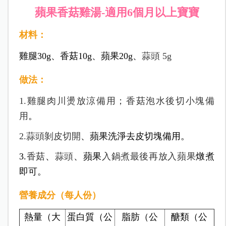
蘋果香菇雞湯-適用6個月以上寶寶
材料：
雞腿30g、香菇10g、蘋果20g、
蒜頭 5g
做法：
1.雞腿肉川燙放涼備用；香菇泡水後切小塊備
用
。
2.蒜頭剝皮切開
、蘋果洗淨去皮切塊備用。
3.
香菇
、
蒜頭
、蘋果
入鍋煮最後再放入蘋果
燉煮
即可。
營養成分（每人份）
熱量（大
蛋白質（公
脂肪（公
醣類（公