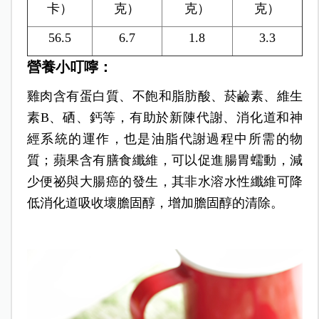
卡）
克）
克）
克）
56.5
6.7
1.8
3.3
營養小叮嚀：
雞肉含有蛋白質、不飽和脂肪酸、菸鹼素、維生
素B、硒、鈣等，有助於新陳代謝、消化道和神
經系統的運作，也是油脂代謝過程中所需的物
質；蘋果含有膳食纖維，可以促進腸胃蠕動，減
少便祕與大腸癌的發生，其非水溶水性纖維可降
低消化道吸收壞膽固醇，增加膽固醇的清除。