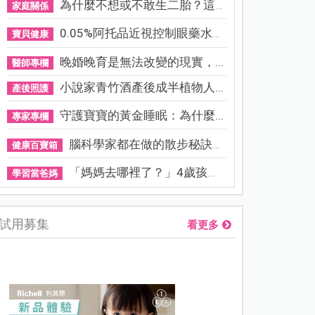
為什麼不想或不敢生二胎？這8...
家庭關係
0.05%阿托品近視控制眼藥水納...
寶貝健康
晚婚晚育是無法改變的現實，...
醫師專欄
小說家青竹酒產後成半植物人...
產後照護
守護寶寶的黃金睡眠：為什麼...
專家專欄
腦科學家都在做的散步秘訣！...
健康百寶箱
「媽媽去哪裡了？」4歲孩子還...
學習當爸媽
試用募集
看更多