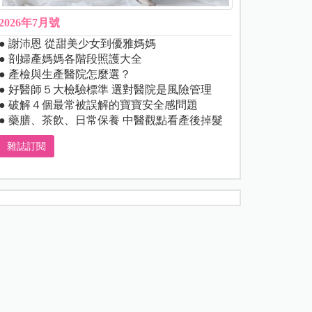
2026年7月號
● 謝沛恩 從甜美少女到優雅媽媽
● 剖婦產媽媽各階段照護大全
● 產檢與生產醫院怎麼選？
● 好醫師５大檢驗標準 選對醫院是風險管理
● 破解４個最常被誤解的寶寶安全感問題
● 藥膳、茶飲、日常保養 中醫觀點看產後掉髮
雜誌訂閱