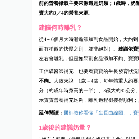
前的營養攝取主要來源還是奶類；1歲時，奶
寶大約3／4的營養來源。
建議何時離乳？
從4～6個月
大時
漸進添加副食品開始，大約到
而有稍微的快慢之別，並非絕對）。
建議依寶
左右會離乳，但是如果副食品添加不夠、寶寶
王信驊醫師補充，也要看寶寶的生長發育狀況
不夠。
大致來說，1歲～4歲，每年體重大約要
分
（約成年時身高的一半）
、3歲大約95公分
示寶寶營養補充足夠，離乳過程銜接得順利；
延伸閱讀：
醫師教你看懂「生長曲線圖」，寶
1歲後的建議奶量？