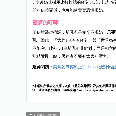
8.少數媽咪採用比較極端的離乳方式，比方
間的信賴關係，也可能使寶寶恐懼喝奶。
醫師的叮嚀
王信驊醫師強調，離乳不是完全不喝奶，
只要
乳
。因此，「大約1歲左右離乳」與「世界衛
不衝突。此外，1歲離乳並非絕對，而是相對
能稍微慢一點，照顧者不要有太大的壓力。
延伸閱讀：
菜鳥爸媽輕鬆上手！0～1歲副食
*本網站所發表之文章，均由《嬰兒與母親》及其他相關著作
洽，違者將依法處理。聯絡信箱：
webservice@mababy.com