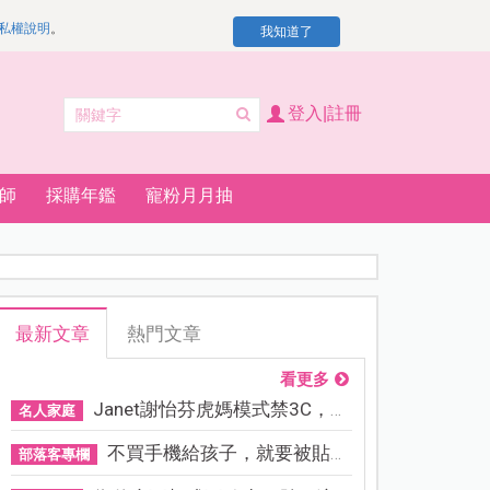
私權說明
。
我知道了
登入|註冊
師
採購年鑑
寵粉月月抽
最新文章
熱門文章
看更多
Janet謝怡芬虎媽模式禁3C，看...
名人家庭
不買手機給孩子，就要被貼「...
部落客專欄