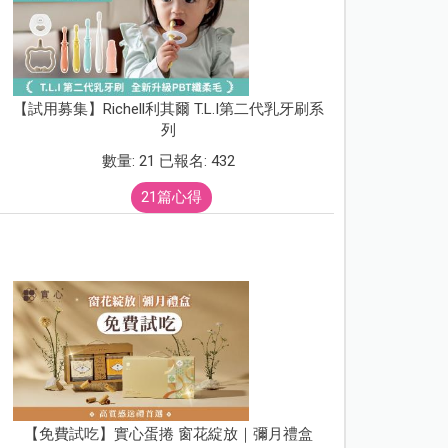
【試用募集】Richell利其爾 T.L.I第二代乳牙刷系
列
數量: 21 已報名: 432
21篇心得
【免費試吃】實心蛋捲 窗花綻放｜彌月禮盒