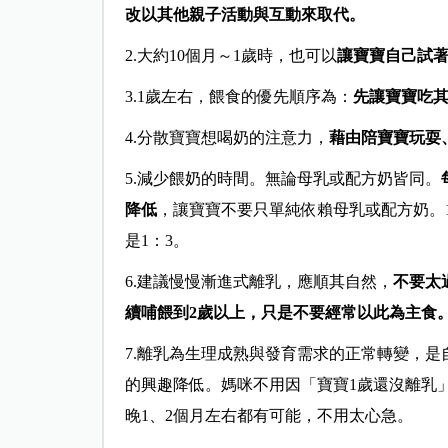
改以其他親子活動與互動來取代。
2.大約10個月～1歲時，也可以
讓寶寶自己試
3.1歲左右，餵食的優先順序為：
先讓寶寶吃
4.分散寶寶想喝奶的注意力，
藉由陪寶寶玩耍
5.減少餵奶的時間。無論母乳或配方奶皆同。
降低
，讓寶寶不要只單純依賴母乳或配方奶。
是1：3。
6.建議慢慢漸進式離乳，應順其自然，
不要太
續哺餵到2歲以上，只是不要經常以此為主食
7.離乳為生理成熟與發育需求的正常轉變，
的興趣降低。媽咪不用因「寶寶1歲還沒離乳
晚1、2個月左右都有可能，不用太心急。