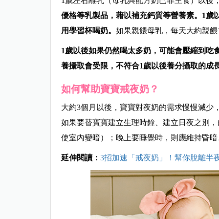
1歲左右離乳（母乳與配方奶已非主食）以後
優格等乳製品，藉以補充鈣質等營養素。1歲以後
用學習杯喝奶。
如果親餵母乳，每天大約親餵
1
歲以後如果仍然喝太多奶，可能會壓縮到吃
養攝取會受限，不符合1歲以後養分攝取的成
如何幫助寶寶戒夜奶？
大約3個月以後，寶寶對夜奶的需求慢慢減少
如果要替寶寶建立生理時鐘、建立日夜之別，
使室內變暗）；晚上要睡覺時，則應維持昏暗
延伸閱讀：
3招加速「戒夜奶」！幫你脫離半