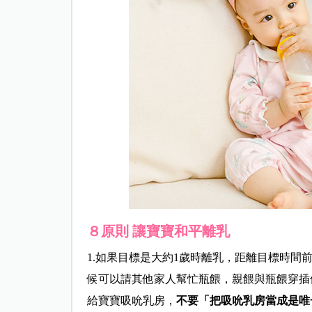
８原則 讓寶寶和平離乳
1.如果目標是大約1歲時離乳，距離目標時間
候可以請其他家人幫忙瓶餵，親餵與瓶餵穿插
給寶寶吸吮乳房，
不要「把吸吮乳房當成是唯