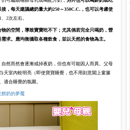
，仍可繼續哺餵母乳或喝配方奶，
另外也可以喝鮮奶或吃
，每天建議總奶量大約250～350C.C.，也可以考慮使
1、2次左右。
食物的空間，導致寶寶吃不下；尤其倘若完全只喝奶，營
長需求。應均衡攝取各種飲食，並以天然的食物為主。
，自然而然會逐漸戒掉夜奶，但也有可能因人而異。父母
白天室內較明亮（即使寶寶睡覺，也不用刻意闔上窗簾
、適合睡覺的氛圍。
夜餵奶的夢魘