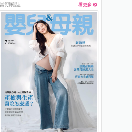
當期雜誌
看更多