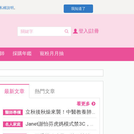
私權說明
。
我知道了
登入|註冊
師
採購年鑑
寵粉月月抽
最新文章
熱門文章
看更多
立秋後秋燥來襲！中醫教養肺...
醫師專欄
Janet謝怡芬虎媽模式禁3C，看...
名人家庭