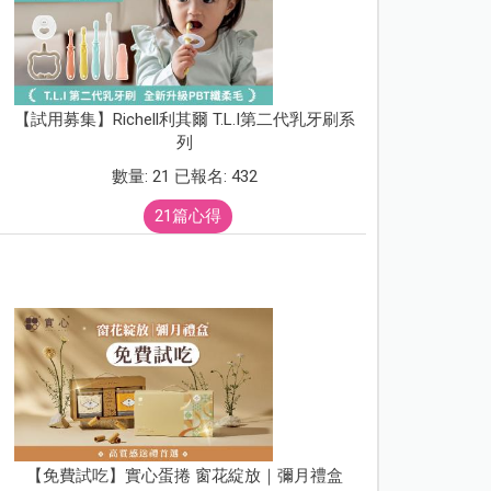
【試用募集】Richell利其爾 T.L.I第二代乳牙刷系
列
數量: 21 已報名: 432
21篇心得
【免費試吃】實心蛋捲 窗花綻放｜彌月禮盒