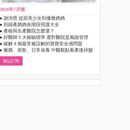
2026年7月號
● 謝沛恩 從甜美少女到優雅媽媽
● 剖婦產媽媽各階段照護大全
● 產檢與生產醫院怎麼選？
● 好醫師５大檢驗標準 選對醫院是風險管理
● 破解４個最常被誤解的寶寶安全感問題
● 藥膳、茶飲、日常保養 中醫觀點看產後掉髮
雜誌訂閱