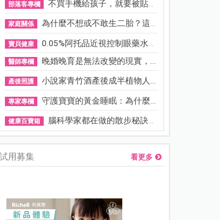
不買手機給孩子，就要被貼「...
部落客專欄
為什麼不想或不敢生二胎？這8...
家庭關係
0.05%阿托品近視控制眼藥水納...
寶貝健康
晚婚晚育是無法改變的現實，...
醫師專欄
小說家青竹酒產後成半植物人...
產後照護
守護寶寶的黃金睡眠：為什麼...
專家專欄
腦科學家都在做的散步秘訣！...
健康百寶箱
試用募集
看更多