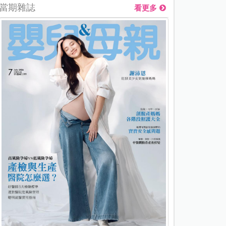
當期雜誌
看更多