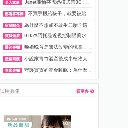
Janet謝怡芬虎媽模式禁3C，看...
名人家庭
不買手機給孩子，就要被貼「...
部落客專欄
為什麼不想或不敢生二胎？這8...
家庭關係
0.05%阿托品近視控制眼藥水納...
寶貝健康
晚婚晚育是無法改變的現實，...
醫師專欄
小說家青竹酒產後成半植物人...
產後照護
守護寶寶的黃金睡眠：為什麼...
專家專欄
試用募集
看更多