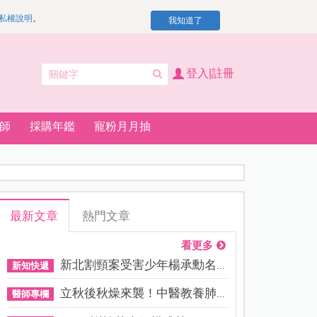
私權說明
。
我知道了
登入|註冊
師
採購年鑑
寵粉月月抽
最新文章
熱門文章
看更多
新北割頸案受害少年楊承勳名...
新知快遞
立秋後秋燥來襲！中醫教養肺...
醫師專欄