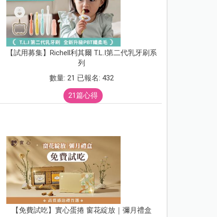
【試用募集】Richell利其爾 T.L.I第二代乳牙刷系
列
數量: 21 已報名: 432
21篇心得
【免費試吃】實心蛋捲 窗花綻放｜彌月禮盒