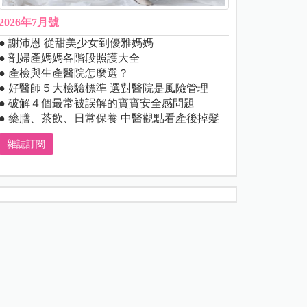
2026年7月號
● 謝沛恩 從甜美少女到優雅媽媽
● 剖婦產媽媽各階段照護大全
● 產檢與生產醫院怎麼選？
● 好醫師５大檢驗標準 選對醫院是風險管理
● 破解４個最常被誤解的寶寶安全感問題
● 藥膳、茶飲、日常保養 中醫觀點看產後掉髮
雜誌訂閱