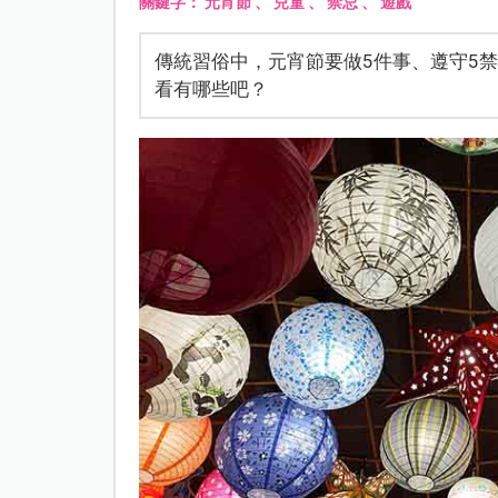
關鍵字：
元宵節
、
兒童
、
禁忌
、
遊戲
傳統習俗中，元宵節要做5件事、遵守5
看有哪些吧？