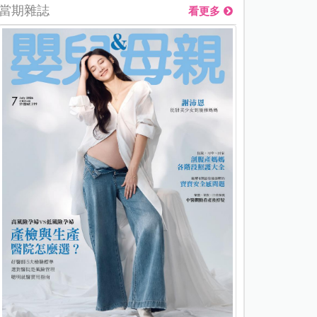
當期雜誌
看更多