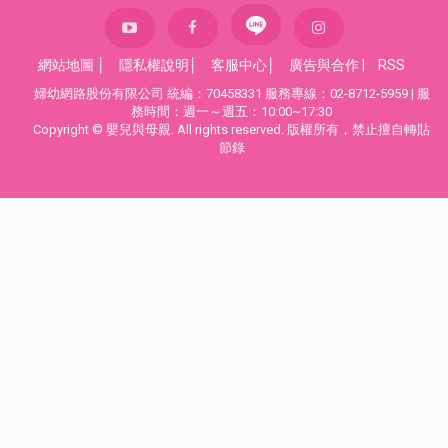
網站地圖
│
隱私權說明
│
客服中心
│
廣告與合作
|
RSS
婦幼網路股份有限公司 統編：70458331 服務專線：02-8712-5959 | 服
務時間：週一～週五：10:00~17:30
Copyright © 嬰兒與母親. All rights reserved. 版權所有，禁止擅自轉貼
節錄