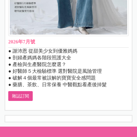
2026年7月號
● 謝沛恩 從甜美少女到優雅媽媽
● 剖婦產媽媽各階段照護大全
● 產檢與生產醫院怎麼選？
● 好醫師５大檢驗標準 選對醫院是風險管理
● 破解４個最常被誤解的寶寶安全感問題
● 藥膳、茶飲、日常保養 中醫觀點看產後掉髮
雜誌訂閱