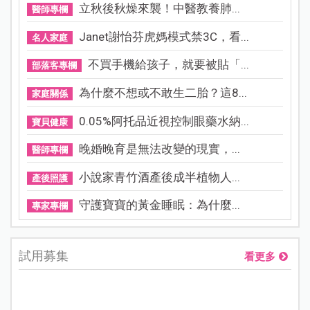
立秋後秋燥來襲！中醫教養肺...
醫師專欄
Janet謝怡芬虎媽模式禁3C，看...
名人家庭
不買手機給孩子，就要被貼「...
部落客專欄
為什麼不想或不敢生二胎？這8...
家庭關係
0.05%阿托品近視控制眼藥水納...
寶貝健康
晚婚晚育是無法改變的現實，...
醫師專欄
小說家青竹酒產後成半植物人...
產後照護
守護寶寶的黃金睡眠：為什麼...
專家專欄
試用募集
看更多