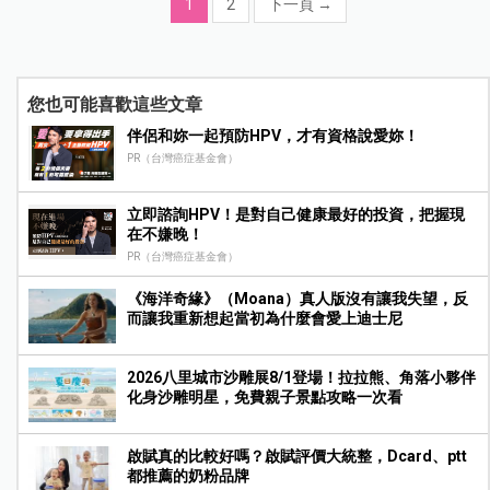
1
2
下一頁
→
您也可能喜歡這些文章
伴侶和妳一起預防HPV，才有資格說愛妳！
PR（台灣癌症基金會）
立即諮詢HPV！是對自己健康最好的投資，把握現
在不嫌晚！
PR（台灣癌症基金會）
《海洋奇緣》（Moana）真人版沒有讓我失望，反
而讓我重新想起當初為什麼會愛上迪士尼
2026八里城市沙雕展8/1登場！拉拉熊、角落小夥伴
化身沙雕明星，免費親子景點攻略一次看
啟賦真的比較好嗎？啟賦評價大統整，Dcard、ptt
都推薦的奶粉品牌