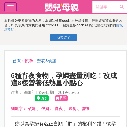
Toggle
navigation
為提供您更多優質的內容，本網站使用cookies分析技術。若繼續閱覽本網站內
容，即表示您同意我們使用 cookies， 關於更多cookies資訊請閱讀我們的
隱私
權說明
。
我知道了
首頁
懷孕
營養&食譜
6種宵夜食物，孕婦盡量別吃！改成
這8樣營養低熱量小點心
作者： 編輯部 | 發表日期：2019-05-05
收藏
關鍵字：
孕婦
、
孕期
、
宵夜
、
飲食
、
營養
妳以為孕婦有名正言順「胖」的權利？錯！懷孕