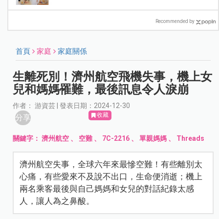
Recommended by
首頁
家庭
家庭關係
生離死別！濟州航空飛機失事，機上女
兒和媽媽罹難，最後訊息令人淚崩
作者： 游資芸 | 發表日期：2024-12-30
收藏
分享
關鍵字：
濟州航空
、
空難
、
7C-2216
、
單親媽媽
、
Threads
濟州航空失事，全球六年來最慘空難！有些離別太
心痛，有些愛來不及說不出口，生命便消逝；機上
兩名乘客最後與自己媽媽和女兒的對話紀錄太感
人，讓人為之鼻酸。