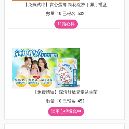
【免費試吃】實心蛋捲 窗花綻放｜彌月禮盒
數量: 10 已報名: 502
11篇心得
【免費體驗】森活舒敏兒童益生菌
數量: 10 已報名: 453
試用心得撰寫中