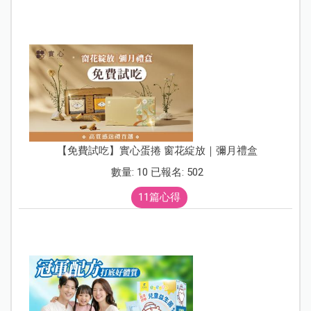
【免費試吃】實心蛋捲 窗花綻放｜彌月禮盒
數量: 10 已報名: 502
11篇心得