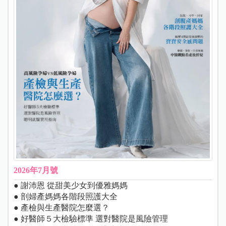
2026年7月號
● 謝沛恩 從甜美少女到優雅媽媽
● 剖婦產媽媽各階段照護大全
● 產檢與生產醫院怎麼選？
● 好醫師５大檢驗標準 選對醫院是風險管理