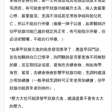
未獲得妥善控制，萬一又有感冒或其他感染或拔牙感染
等誘因，有可能會使甲狀腺功能飆升太高，病人會嚴重
心悸、嚴重腹瀉、意識不清或甚至導致孕婦與胎兒死
亡，所以不能自行停藥（服藥一陣子以後，如果醫師評
估甲狀腺功能已趨於穩定與正常，有可能指示停藥，但
必須依醫囑，不能自行停藥。）
*如果甲狀腺亢進的病患發現懷孕了，應盡早回門診、
並告知醫師自己已懷孕，詢問醫師是否要更換不同種類
的藥，並定期回診追蹤。避免吃含碘食物，例如海帶、
海苔、紫菜，含碘食物會影響甲狀腺功能，烹調時建議
少用加碘鹽（一般孕婦烹調時可正常使用加碘鹽，但甲
狀腺功能異常者則例外）。
*壓力大也可能誘發甲狀腺亢進，建議盡量不要有太大
的壓力。