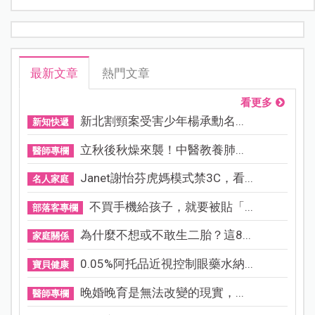
最新文章
熱門文章
看更多
新北割頸案受害少年楊承勳名...
新知快遞
立秋後秋燥來襲！中醫教養肺...
醫師專欄
Janet謝怡芬虎媽模式禁3C，看...
名人家庭
不買手機給孩子，就要被貼「...
部落客專欄
為什麼不想或不敢生二胎？這8...
家庭關係
0.05%阿托品近視控制眼藥水納...
寶貝健康
晚婚晚育是無法改變的現實，...
醫師專欄