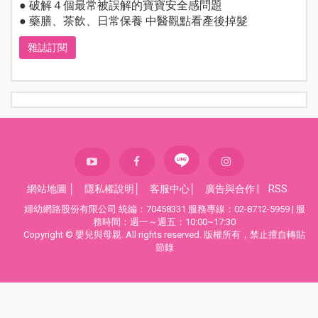
● 破解４個最常被誤解的寶寶安全感問題
● 藥膳、茶飲、日常保養 中醫觀點看產後掉髮
雜誌訂閱
網站地圖
│
隱私權說明
│
客服中心
│
廣告與合作
|
RSS
婦幼網路股份有限公司 統編：70458331 服務專線：02-8712-5959 | 服
務時間：週一～週五：10:00~17:30
Copyright © 嬰兒與母親. All rights reserved. 版權所有，禁止擅自轉貼
節錄