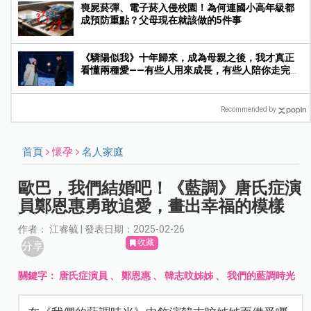
喪屍菸彈、電子菸入侵校園！為何連國小高年級都
成預防重點？父母現在就該做的5件事
《驕陽似我》十年歸來，成為母親之後，我才真正
看懂兩種愛——有些人用來成長，有些人陪你走完人
生
Recommended by
首頁
懷孕
名人家庭
歐巴，我們結婚吧！《藍調》唐氏症演
員鄭恩惠勇敢追愛，畫出幸福的模樣
作者： 江睿毓 | 發表日期：2025-02-26
收藏
分享
關鍵字：
唐氏症演員
、
鄭恩惠
、
韓志旼姊姊
、
我們的藍調時光