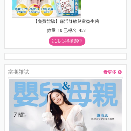
【免費體驗】森活舒敏兒童益生菌
數量: 10 已報名: 453
試用心得撰寫中
當期雜誌
看更多