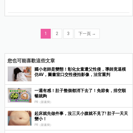
1
2
3
下一頁
→
您也可能喜歡這些文章
國小老師是變態！彰化女童遭父性侵，導師竟逼模
仿AV，圖書室口交性侵拍影像，法官重判
一週有感！肚子整個都消下去了！免節食，排空順
暢就夠
PR（新素簡）
起床就先做件事，沒三天小腹就不見了! 肚子一天天
變小！
PR（新素簡）