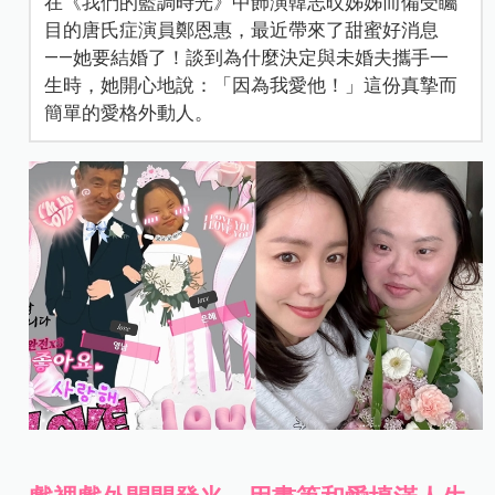
在《我們的藍調時光》中飾演韓志旼姊姊而備受矚
目的唐氏症演員鄭恩惠，最近帶來了甜蜜好消息
——她要結婚了！談到為什麼決定與未婚夫攜手一
生時，她開心地說：「因為我愛他！」這份真摯而
簡單的愛格外動人。