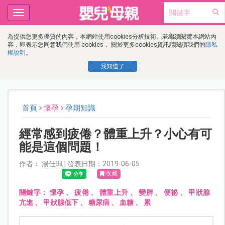
Toggle
navigation
為提供您更多優質的內容，本網站使用cookies分析技術。若繼續閱覽本網站內
容，即表示您同意我們使用 cookies， 關於更多cookies資訊請閱讀我們的
隱私
權說明
。
我知道了
首頁
懷孕
孕期知識
經常感到疲倦？體重上升？小心有可
能是這個問題！
作者： 湯佳珮 | 發表日期：2019-06-05
收藏
關鍵字：
懷孕
、
疲倦
、
體重上升
、
變胖
、
便祕
、
甲狀腺
亢進
、
甲狀腺低下
、
糖尿病
、
血糖
、
累