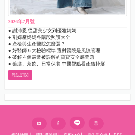
2026年7月號
● 謝沛恩 從甜美少女到優雅媽媽
● 剖婦產媽媽各階段照護大全
● 產檢與生產醫院怎麼選？
● 好醫師５大檢驗標準 選對醫院是風險管理
● 破解４個最常被誤解的寶寶安全感問題
● 藥膳、茶飲、日常保養 中醫觀點看產後掉髮
雜誌訂閱
網站地圖
│
隱私權說明
│
客服中心
│
廣告與合作
|
RSS