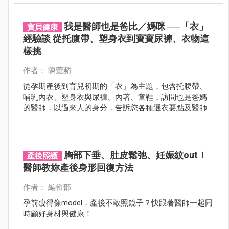
的幅度增重較為恰當？而產後又應該以怎樣的幅度逐步
瘦身呢？
我是醫師也是爸比／媽咪 ──「衣」
寶貝健康
經驗談 從托腹帶、塑身衣到寶寶尿褲、衣物這
樣挑
作者： 陳萱蘋
從孕期產後到育兒初期的「衣」為主題，包含托腹帶、
哺乳內衣、塑身衣與尿褲、內著、童鞋，訪問也是爸媽
的醫師，以過來人的身分，告訴您各種選衣要點及醫師
們的父母經分享，提供實用又專業的經驗傳承。
胸部下垂、肚皮鬆弛、妊娠紋out！
產後照護
醫師教妳產後身形回復方法
作者： 編輯部
孕前瘦得像model，產後不敢照鏡子？快跟著醫師一起同
時顧好身材與健康！