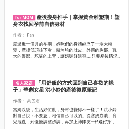
讓負擔持續累積，應該找出溫柔的方式來支撐身體，讓
愛孩子與愛自己達成平衡。
產後瘦身推手｜掌握黃金雕塑期！塑
for MOM
身衣找回孕前自信身材
作者： Fan
度過近十個月的孕期，媽咪們的身體經歷了一場大轉
變，產後低頭往下看，鬆垮垮的肚皮、外擴的胸部、寬
大的臀部、駝駝的上背，讓媽咪好沮喪……只要產後情況
許可，塑身衣會是拯救媽咪們的好工具，幫助媽咪抓緊
黃金期，調整產後身形，找回孕前自信的自己！
「用舒服的方式回到自己喜歡的樣
名人家庭
子」華劇女星 洪小鈴的產後復原筆記
作者： 高旻君
當媽以後，生活好忙亂，身材也變得不一樣了！洪小鈴
對自己說：不要急，相信自己可以的。從塞奶崩潰、育
兒混亂，到慢慢調整步調，再加上神隊友—舒適好穿，同
時也是唯一以健康概念為核心的赫本塑身衣，陪她用舒