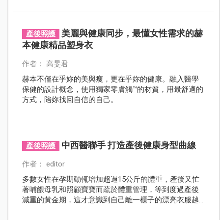
服的方式，回到自己喜歡的樣子。
美麗與健康同步，最懂女性需求的赫
產後照護
本健康精品塑身衣
作者： 高旻君
赫本不僅在乎妳的美與瘦，更在乎妳的健康。融入醫學
保健的設計概念，使用獨家零膚觸™的材質，用最舒適的
方式，陪妳找回自信的自己。
中西醫聯手 打造產後健康身型曲線
產後照護
作者： editor
多數女性在孕期動輒增加超過15公斤的體重，產後又忙
著哺餵母乳和照顧寶寶而疏於體重管理，等到度過產後
減重的黃金期，這才意識到自己離一櫃子的漂亮衣服越
來越遠…雖然長輩常說一人吃兩人補，但孕期應該以怎樣