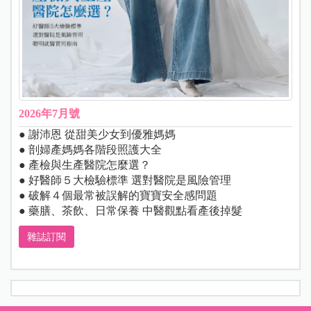
2026年7月號
● 謝沛恩 從甜美少女到優雅媽媽
● 剖婦產媽媽各階段照護大全
● 產檢與生產醫院怎麼選？
● 好醫師５大檢驗標準 選對醫院是風險管理
● 破解４個最常被誤解的寶寶安全感問題
● 藥膳、茶飲、日常保養 中醫觀點看產後掉髮
雜誌訂閱