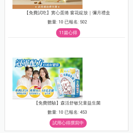
【免費試吃】實心蛋捲 窗花綻放｜彌月禮盒
數量: 10 已報名: 502
11篇心得
【免費體驗】森活舒敏兒童益生菌
數量: 10 已報名: 453
試用心得撰寫中