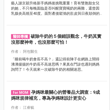
藝人謝京穎升格新手媽媽後挑戰重重！育有雙胞胎女兒
的她，不只每晚面臨是否叫醒寶寶喝奶的兩難，還曾因
乳腺炎高燒至40度。面對產後鬆弛的肚皮與日夜顛倒的
育兒生活，讓她直呼「當媽太難」，引起大批網友共
鳴。
破除牛奶的５個錯誤觀念，牛奶其實
醫師專欄
沒那麼神奇，也沒那麼可怕！
作者： 阿包醫生
「睡前喝牛奶會長不高？」還記得前陣子在網路上鬧得
沸沸揚揚的牛奶長不高迷思嗎？果真在門診也遇到媽媽
詢問了！今天就來一次破除牛奶的相關迷思。
孕媽咪最關心的營養品大調查：9成
for MOM
媽咪規律補充，專為孕媽咪設計更安心
作者： 江睿毓