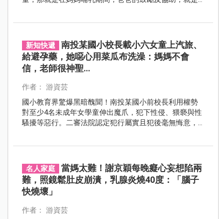
一個好的開始。讓餵奶不再是媽媽的事，爸爸也能幫上
忙。
南投某國小校長載小六女童上汽旅、
新知快遞
給避孕藥，她噁心用菜瓜布洗澡：媽媽不會
信，老師很神聖…
作者： 游資芸
國小教育界驚爆黑暗醜聞！南投某國小前校長利用權勢
對至少4名未成年女學童伸出魔爪，犯下性侵、猥褻與性
騷擾等惡行。二審法院認定犯行屬實且犯後毫無悔意，
判決駁回上訴，維持原判有期徒刑15年8月。
當媽太難！謝京穎每晚癡心妄想陷兩
名人家庭
難，照鏡鬆肚皮崩潰，乳腺炎燒40度：「腦子
快燒壞」
作者： 游資芸