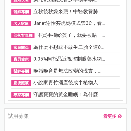
立秋後秋燥來襲！中醫教養肺...
醫師專欄
Janet謝怡芬虎媽模式禁3C，看...
名人家庭
不買手機給孩子，就要被貼「...
部落客專欄
為什麼不想或不敢生二胎？這8...
家庭關係
0.05%阿托品近視控制眼藥水納...
寶貝健康
晚婚晚育是無法改變的現實，...
醫師專欄
小說家青竹酒產後成半植物人...
產後照護
守護寶寶的黃金睡眠：為什麼...
專家專欄
試用募集
看更多