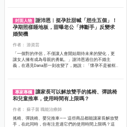
的是缺乏獨立性的表現嗎？
謝沛恩︱挺孕肚甜喊「想生五個」！
封面人物
孕期照樣睡地板，甜曝老公「摔斷手」反變求
婚契機
作者： 游資芸
「一個對的伴侶，不僅讓人會開始期待未來的變化，更
讓女人擁有成為母親的勇氣。」謝沛恩過往的不婚主
義，在遇見Dana那一刻改變了，她說：「懷孕不是被框
住的責任，而是遇到對的人才想當媽媽。」
讓家長可以解放雙手的搖椅、彈跳椅
專家專欄
和兒童推車，使用時間有上限嗎？
作者： 蘇子茵 職能治療師
搖椅、彈跳椅、嬰兒推車—— 這些商品都能讓家長解放雙
手，在此同時，你有注意過它們的使用時間上限嗎？這