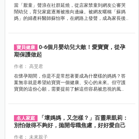
當「厭童」聲浪在社群延燒，從店家禁童到網友公審哭
鬧幼兒，育兒家庭逐漸被推向邊緣。被網友暱稱「蘇媽
媽」的婦產科醫師蘇怡寧，在網路上發聲，成為家長後
盾，最期待的是形塑一個不厭童、讓孩子可以勇敢做自
己的社會。
0-6個月嬰幼兒大敵！愛寶寶，從孕
寶貝健康
期保護做起
作者： 高旻君
在懷孕期間，你是不是常想著要成為什麼樣的媽媽？答
案無非就是希望給寶寶一個健康、安心的未來。但守護
寶寶的這份心願，需要提前了解這些容易被忽視的風
險：據2022年統計，呼吸系統疾病是台灣嬰幼兒死因第
三名 ， 呼吸道細胞融合病毒(簡稱RSV，發音類似台語
「瓦斯味」），更是常見且容易被忽視的呼吸道病毒。
本刊特別邀請臺大醫院婦產部產科主任施景中醫師解析
「壞媽媽，又怎樣？」百靈果凱莉：
名人家庭
RSV的威脅與預防方式，及早為寶寶建立保護力。
別怕做得不夠好，拋開母職焦慮，好好愛自己
作者： 未來親子