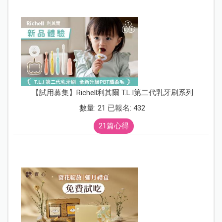
【試用募集】Richell利其爾 T.L.I第二代乳牙刷系列
數量: 21 已報名: 432
21篇心得