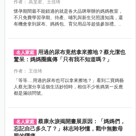
作者： 高旻君、王佳琦
懷孕期間最不能錯過的就是各大品牌舉辦的媽媽教室，
不只免費學習孕期、待產、哺乳與新生兒照護知識，還
有機會拿到尿布、媽媽包、育兒用品等超值參加禮。
《嬰兒與母親》特別整理2026年全台最熱門15大媽媽教
室，從課程特色、贈品到官方報名資訊一次整理給大
家！
用過的尿布竟然拿來擦地？蔡允潔也
名人家庭
驚呆：媽媽圈瘋傳「只有我不知道嗎？」
作者： 王佳琦
「等等……用過的尿布也可以拿來擦地？」看到二寶媽藝
人蔡允潔分享這個生活妙招時，相信不少爸媽第一反應
都是滿頭問號。
蔡康永淚揭開畫展原因：「媽媽們，
名人家庭
忘記自己多久了？」林志玲秒懂，戳中無數母
親的隱痛