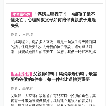
媽媽們擔心的是…
「媽媽去哪裡了？」4歲孩子還不
學習當爸媽
懂死亡，心理師教父母如何陪伴喪親孩子走過
失落
作者： 王佳琦
「媽媽呢？」對許多人來說，這是一句孩子每天隨口問
的話，但對於突然失去母親的孩子來說，這句尋常對
話，就變成她日常的不安了。試想，我們一時找不到媽
媽（主要照顧者）都會覺得很慌亂，更何況是「永遠找
不到媽媽」，對幼小的孩子來說，是一件多麼殘忍的
事。
父親節特輯｜媽媽餵母奶時，最需
學習當爸媽
要爸爸做的8件事，每一件都比送禮更重要
作者： 高旻君
父親節，大家都在談爸爸在育兒家庭中扮演的角色，其
實有一件事如果能做得好，就能建立起強大的育兒能
量，那就是在媽媽哺乳期間，爸爸的鼓勵及協助，就是