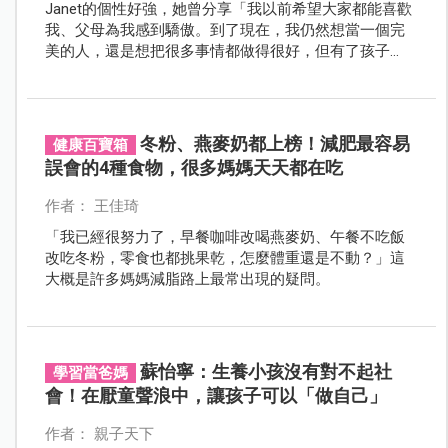
Janet的個性好強，她曾分享「我以前希望大家都能喜歡
我、父母為我感到驕傲。到了現在，我仍然想當一個完
美的人，還是想把很多事情都做得很好，但有了孩子
後，你會發現，生活就是沒辦法完美。」
冬粉、燕麥奶都上榜！減肥最容易
健康百寶箱
誤會的4種食物，很多媽媽天天都在吃
作者： 王佳琦
「我已經很努力了，早餐咖啡改喝燕麥奶、午餐不吃飯
改吃冬粉，零食也都挑果乾，怎麼體重還是不動？」這
大概是許多媽媽減脂路上最常出現的疑問。
蘇怡寧：生養小孩沒有對不起社
學習當爸媽
會！在厭童聲浪中，讓孩子可以「做自己」
作者： 親子天下