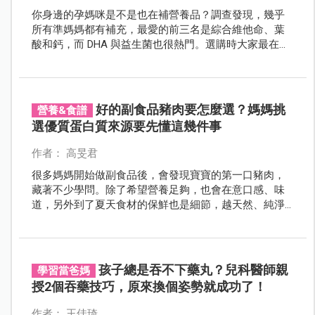
你身邊的孕媽咪是不是也在補營養品？調查發現，幾乎
所有準媽媽都有補充，最愛的前三名是綜合維他命、葉
酸和鈣，而 DHA 與益生菌也很熱門。選購時大家最在意
的不是價格，而是安全性與專業性，顯示媽咪們都很清
楚「怎麼補，才真的補得到位」。
好的副食品豬肉要怎麼選？媽媽挑
營養&食譜
選優質蛋白質來源要先懂這幾件事
作者： 高旻君
很多媽媽開始做副食品後，會發現寶寶的第一口豬肉，
藏著不少學問。除了希望營養足夠，也會在意口感、味
道，另外到了夏天食材的保鮮也是細節，越天然、純淨
的食材，越能吃出食物原本的清甜，也更容易讓寶寶愛
上吃「肉肉」！
孩子總是吞不下藥丸？兒科醫師親
學習當爸媽
授2個吞藥技巧，原來換個姿勢就成功了！
作者： 王佳琦