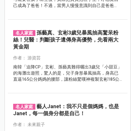
己成為了爸爸！不過，當男人慢慢意識到自己是爸爸
後，他們也會在養育的過程中，學會照顧孩子的技巧，
不過，有時候你會發現你好像又多了一個孩子。
孫藝真、玄彬3歲兒暴風抽高驚呆粉
名人家庭
絲！兒醫：判斷孩子遺傳身高優勢，先看兩大
黃金期
作者： 游資芸
南韓「迫降CP」玄彬、孫藝真難得曬出3歲兒「小甜豆」
的海灘出遊照，驚人的是，兒子身形暴風抽高，身高已
直逼165公分媽媽的腰部，讓粉絲驚嘆神複製玄彬185公
分的大長腿基因！
藝人Janet：我不只是個媽媽，也是
名人家庭
Janet，每一個身分都是自己！
作者： 未來親子