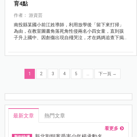
育4點
作者： 游資芸
南投縣某國小前江姓導師，利用放學後「留下來打掃」
為由，在教室圖書角落死角性侵兩名小四女童，直到孩
子升上國中、因創傷出現自殘哭泣，才在媽媽追查下揭
發這起痛心的權勢性侵案。
1
2
3
4
5
...
下一頁
→
最新文章
熱門文章
看更多
新北割頸案受害少年楊承勳名...
新知快遞