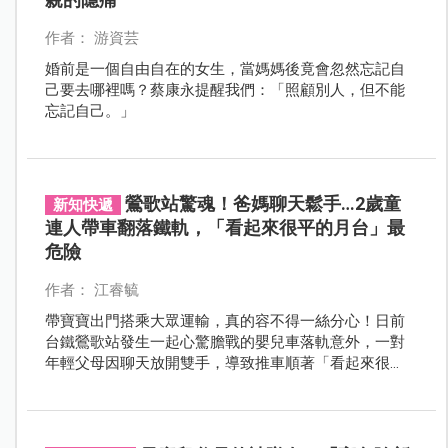
作者： 游資芸
婚前是一個自由自在的女生，當媽媽後竟會忽然忘記自
己要去哪裡嗎？蔡康永提醒我們：「照顧別人，但不能
忘記自己。」
鶯歌站驚魂！爸媽聊天鬆手…2歲童
新知快遞
連人帶車翻落鐵軌，「看起來很平的月台」最
危險
作者： 江睿毓
帶寶寶出門搭乘大眾運輸，真的容不得一絲分心！日前
台鐵鶯歌站發生一起心驚膽戰的嬰兒車落軌意外，一對
年輕父母因聊天放開雙手，導致推車順著「看起來很
平」的月台坡度滑落鐵軌，2歲男童當場撞破頭滿臉是
血。