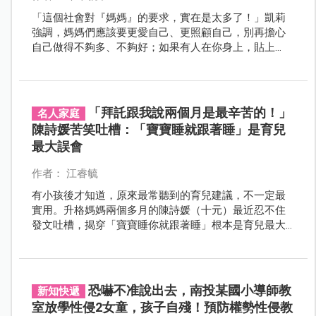
「這個社會對『媽媽』的要求，實在是太多了！」凱莉
強調，媽媽們應該要更愛自己、更照顧自己，別再擔心
自己做得不夠多、不夠好；如果有人在你身上，貼上
「壞媽媽」的標籤，別管他，因為只有你能定義你自
己。
「拜託跟我說兩個月是最辛苦的！」
名人家庭
陳詩媛苦笑吐槽：「寶寶睡就跟著睡」是育兒
最大誤會
作者： 江睿毓
有小孩後才知道，原來最常聽到的育兒建議，不一定最
實用。升格媽媽兩個多月的陳詩媛（十元）最近忍不住
發文吐槽，揭穿「寶寶睡你就跟著睡」根本是育兒最大
的誤會！
恐嚇不准說出去，南投某國小導師教
新知快遞
室放學性侵2女童，孩子自殘！預防權勢性侵教