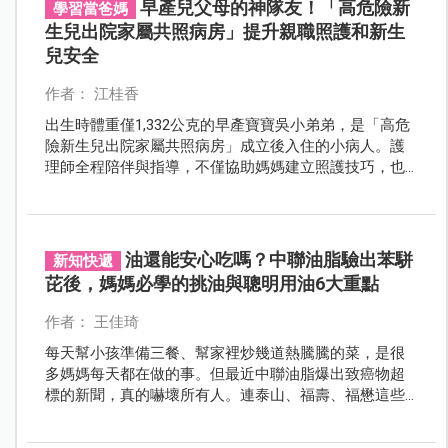
早產兒父母的神隊友！「高危險新
學習當爸媽
生兒出院家屬共照病房」提升親職照護和新生
兒安全
作者： 江桂香
出生時體重僅1,332公克的早產寶寶吳小弟弟，是「高危
險新生兒出院家屬共照病房」成立後入住的小病人。護
理師全程陪伴與指導，不僅協助媽媽建立照護技巧，也
教導新生兒基本急救知識，大幅減輕出院返家後的焦慮
與壓力。
油還能安心吃嗎？中聯油脂驗出苯駢
新知快遞
芘後，媽媽必學的挑油與聰明用油6大重點
作者： 王佳琦
每天幫小孩準備三餐、幫家裡炒幾道熱騰騰的菜，是很
多媽媽每天都在做的事。但最近中聯油脂爆出致癌物超
標的新聞，真的嚇壞所有人。連泰山、福壽、福懋這些
幾十年的大牌子都中招，搞得大家現在進廚房都超焦
慮，忍不住一直盯著油瓶看，心裡都在想：「這瓶到底