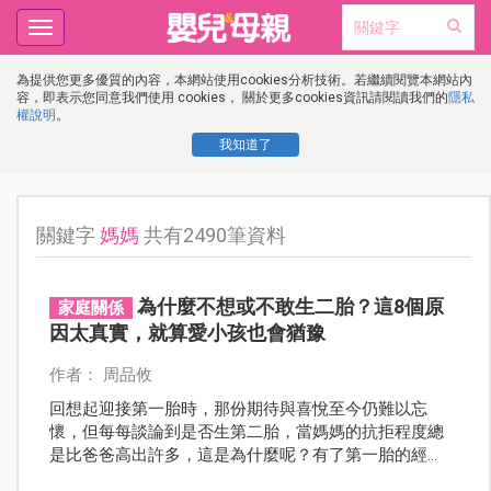
Toggle
navigation
為提供您更多優質的內容，本網站使用cookies分析技術。若繼續閱覽本網站內
容，即表示您同意我們使用 cookies， 關於更多cookies資訊請閱讀我們的
隱私
權說明
。
我知道了
關鍵字
媽媽
共有2490筆資料
為什麼不想或不敢生二胎？這8個原
家庭關係
因太真實，就算愛小孩也會猶豫
作者： 周品攸
回想起迎接第一胎時，那份期待與喜悅至今仍難以忘
懷，但每每談論到是否生第二胎，當媽媽的抗拒程度總
是比爸爸高出許多，這是為什麼呢？有了第一胎的經
驗，再生第二個不是應該更得心應手嗎？其實你不知道