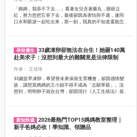
「媽媽，我吞不下去……」看著女兒含著藥丸，眼眶泛
紅，努力想把它吞下去，最後卻因為害怕與不適，連同
口水和眼淚一起吐出來，那一刻，我真的不知道還能怎
麼幫她。 對孩子來說，學會吞藥丸，往往是吃藥過程中
最大的關卡；而對許多媽媽而言，陪著孩子一步步練習
吞藥，更是一場考驗耐心與心疼的漫長過程。
33歲凍卵卻無法在台生！她砸140萬
孕前優生
赴美求子：沒想到最大的難關竟是法律限制
作者： 王佳琦
33歲提早凍卵，希望替未來保留生育機會，卻因感情變
故，讓想當媽媽的王小姐不得不成為「志願單親」。沒
想到，明明卵子就在台灣，卻因現行《人工生殖法》規
定「必須有異性配偶」才能接受人工生殖，讓她只能花
費超過140萬元，將卵子跨海送往美國完成試管療程。
2026最熱門TOP15媽媽教室整理｜
新知快遞
新手爸媽必收！學知識、領贈品