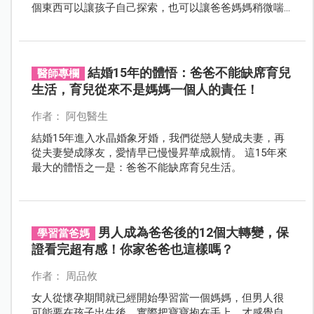
個東西可以讓孩子自己探索，也可以讓爸爸媽媽稍微喘
口氣。但這些「育兒救星」，每一樣都有建議的使用時
間。
結婚15年的體悟：爸爸不能缺席育兒
醫師專欄
生活，育兒從來不是媽媽一個人的責任！
作者： 阿包醫生
結婚15年進入水晶婚象牙婚，我們從戀人變成夫妻，再
從夫妻變成隊友，愛情早已慢慢昇華成親情。 這15年來
最大的體悟之一是：爸爸不能缺席育兒生活。
男人成為爸爸後的12個大轉變，保
學習當爸媽
證看完超有感！你家爸爸也這樣嗎？
作者： 周品攸
女人從懷孕期間就已經開始學習當一個媽媽，但男人很
可能要在孩子出生後，實際把寶寶抱在手上，才感覺自