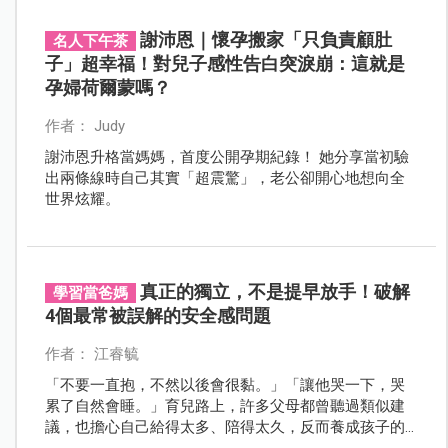
安不安全？小孩是不是早就吃一堆進去了？」
謝沛恩｜懷孕搬家「只負責顧肚
名人下午茶
子」超幸福！對兒子感性告白突淚崩：這就是
孕婦荷爾蒙嗎？
作者： Judy
謝沛恩升格當媽媽，首度公開孕期紀錄！ 她分享當初驗
出兩條線時自己其實「超震驚」，老公卻開心地想向全
世界炫耀。
真正的獨立，不是提早放手！破解
學習當爸媽
4個最常被誤解的安全感問題
作者： 江睿毓
「不要一直抱，不然以後會很黏。」「讓他哭一下，哭
累了自然會睡。」育兒路上，許多父母都曾聽過類似建
議，也擔心自己給得太多、陪得太久，反而養成孩子的
依賴。但那些看似黏人、愛哭、離不開爸媽的行為，真