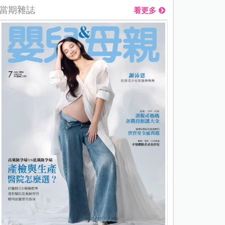
當期雜誌
看更多