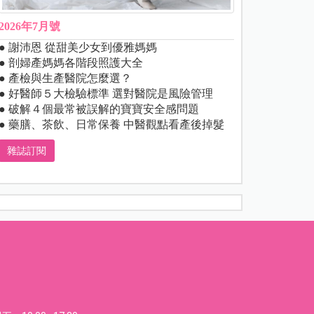
2026年7月號
● 謝沛恩 從甜美少女到優雅媽媽
● 剖婦產媽媽各階段照護大全
● 產檢與生產醫院怎麼選？
● 好醫師５大檢驗標準 選對醫院是風險管理
● 破解４個最常被誤解的寶寶安全感問題
● 藥膳、茶飲、日常保養 中醫觀點看產後掉髮
雜誌訂閱