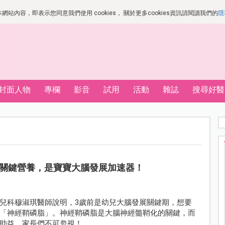
站內容，即表示您同意我們使用 cookies， 關於更多cookies資訊請閱讀我們的
隱
封面人物
專欄
影音
試用
活動
雜誌
搜尋好醫
關鍵營養，是寶寶大腦發展加速器！
兒科穆淑琪醫師說明，3歲前是幼兒大腦發展關鍵期，想要
「神經鞘磷脂」。神經鞘磷脂是大腦神經髓鞘化的關鍵，而
助益，家長們不可忽視！