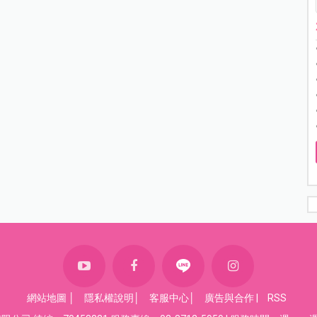
網站地圖
│
隱私權說明
│
客服中心
│
廣告與合作
|
RSS