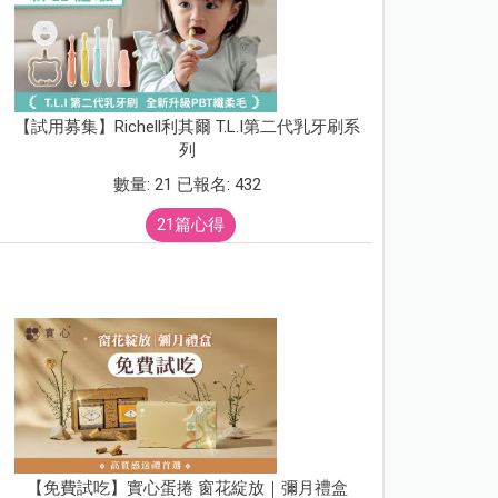
【試用募集】Richell利其爾 T.L.I第二代乳牙刷系
列
數量: 21 已報名: 432
21篇心得
【免費試吃】實心蛋捲 窗花綻放｜彌月禮盒