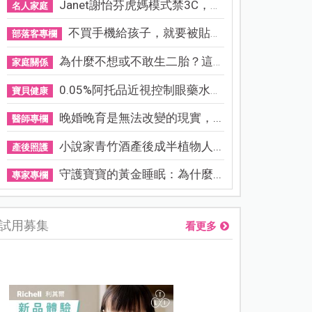
Janet謝怡芬虎媽模式禁3C，看...
名人家庭
不買手機給孩子，就要被貼「...
部落客專欄
為什麼不想或不敢生二胎？這8...
家庭關係
0.05%阿托品近視控制眼藥水納...
寶貝健康
晚婚晚育是無法改變的現實，...
醫師專欄
小說家青竹酒產後成半植物人...
產後照護
守護寶寶的黃金睡眠：為什麼...
專家專欄
試用募集
看更多