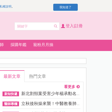
私權說明
。
我知道了
登入|註冊
師
採購年鑑
寵粉月月抽
最新文章
熱門文章
看更多
新北割頸案受害少年楊承勳名...
新知快遞
立秋後秋燥來襲！中醫教養肺...
醫師專欄