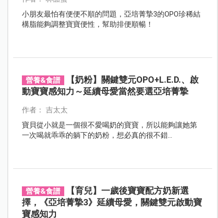
小朋友最怕有便便不順的問題，亞培菁摯3的OPO珍稀結
構脂能夠調整寶寶便性，幫助排便順暢！
【奶粉】關鍵雙元OPO+L.E.D.、啟
營養&食譜
動寶寶感知力～延續母愛當然要選亞培菁摯
作者： 吉太太
寶貝從小就是一個很不愛喝奶的寶寶，所以能夠讓她第
一次喝就乖乖的躺下的奶粉，想必真的很不錯...
【育兒】一歲後寶寶配方奶新選
營養&食譜
擇，《亞培菁摯3》延續母愛，關鍵雙元啟動寶
寶感知力