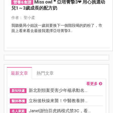
Miss owl ❞ 亞培菁摯3❤ 用心挑選幼
營養&食譜
兒1～3歲成長的配方奶
作者： 聖小柔
我聽藥局小姐說一歲就要換下一個階段喝的奶粉了，市
面上看來看去最後我選擇亞培菁摯3...
最新文章
熱門文章
看更多
新北割頸案受害少年楊承勳名...
新知快遞
立秋後秋燥來襲！中醫教養肺...
醫師專欄
Janet謝怡芬虎媽模式禁3C，看...
名人家庭