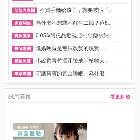
不買手機給孩子，就要被貼「...
部落客專欄
為什麼不想或不敢生二胎？這8...
家庭關係
0.05%阿托品近視控制眼藥水納...
寶貝健康
晚婚晚育是無法改變的現實，...
醫師專欄
小說家青竹酒產後成半植物人...
產後照護
守護寶寶的黃金睡眠：為什麼...
專家專欄
試用募集
看更多