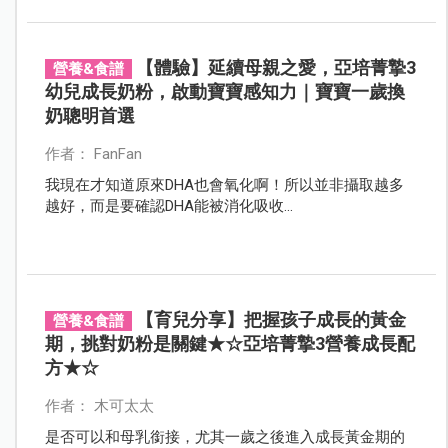
【體驗】延續母親之愛，亞培菁摯3
營養&食譜
幼兒成長奶粉，啟動寶寶感知力｜寶寶一歲換
奶聰明首選
作者： FanFan
我現在才知道原來DHA也會氧化啊！所以並非攝取越多
越好，而是要確認DHA能被消化吸收...
【育兒分享】把握孩子成長的黃金
營養&食譜
期，挑對奶粉是關鍵★☆亞培菁摯3營養成長配
方★☆
作者： 木可太太
是否可以和母乳銜接，尤其一歲之後進入成長黃金期的