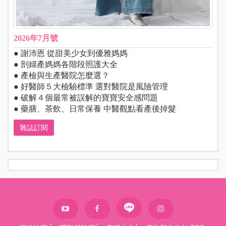
2026年7月號
● 謝沛恩 從甜美少女到優雅媽媽
● 剖婦產媽媽各階段照護大全
● 產檢與生產醫院怎麼選？
● 好醫師５大檢驗標準 選對醫院是風險管理
● 破解４個最常被誤解的寶寶安全感問題
● 藥膳、茶飲、日常保養 中醫觀點看產後掉髮
雜誌訂閱