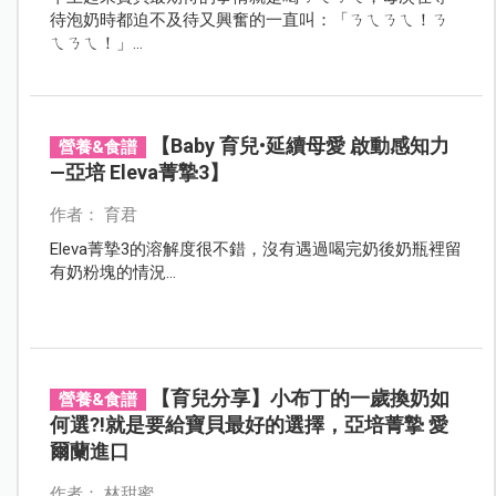
待泡奶時都迫不及待又興奮的一直叫：「ㄋㄟㄋㄟ！ㄋ
ㄟㄋㄟ！」...
【Baby 育兒•延續母愛 啟動感知力
營養&食譜
—亞培 Eleva菁摯3】
作者： 育君
Eleva菁摯3的溶解度很不錯，沒有遇過喝完奶後奶瓶裡留
有奶粉塊的情況...
【育兒分享】小布丁的一歲換奶如
營養&食譜
何選?!就是要給寶貝最好的選擇，亞培菁摯 愛
爾蘭進口
作者： 林甜蜜