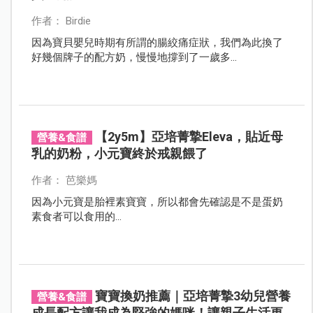
作者： Birdie
因為寶貝嬰兒時期有所謂的腸絞痛症狀，我們為此換了
好幾個牌子的配方奶，慢慢地撐到了一歲多...
【2y5m】亞培菁摯Eleva，貼近母
營養&食譜
乳的奶粉，小元寶終於戒親餵了
作者： 芭樂媽
因為小元寶是胎裡素寶寶，所以都會先確認是不是蛋奶
素食者可以食用的...
寶寶換奶推薦｜亞培菁摯3幼兒營養
營養&食譜
成長配方讓我成為堅強的媽咪！讓親子生活更