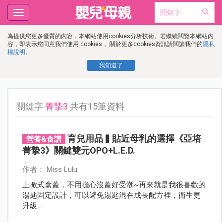
Toggle
navigation
為提供您更多優質的內容，本網站使用cookies分析技術。若繼續閱覽本網站內
容，即表示您同意我們使用 cookies， 關於更多cookies資訊請閱讀我們的
隱私
權說明
。
我知道了
關鍵字
菁摯3
共有15筆資料
育兒用品▍貼近母乳的選擇《亞培
營養&食譜
菁摯3》關鍵雙元OPO+L.E.D.
作者： Miss Lulu
上掀式盒蓋，不用擔心沒蓋好受潮~再來就是我很喜歡的
湯匙固定設計，可以避免湯匙混在成長配方裡，衛生更
升級…