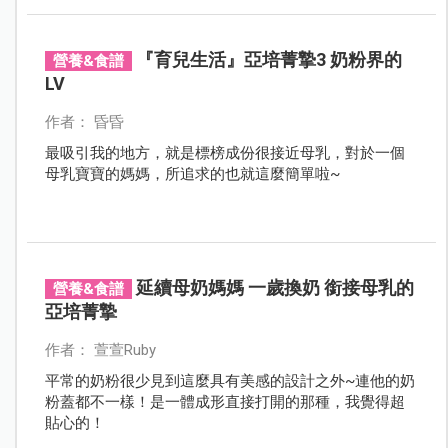
『育兒生活』亞培菁摯3 奶粉界的
營養&食譜
LV
作者： 昏昏
最吸引我的地方，就是標榜成份很接近母乳，對於一個
母乳寶寶的媽媽，所追求的也就這麼簡單啦~
延續母奶媽媽 一歲換奶 銜接母乳的
營養&食譜
亞培菁摯
作者： 萱萱Ruby
平常的奶粉很少見到這麼具有美感的設計之外~連他的奶
粉蓋都不一樣！是一體成形直接打開的那種，我覺得超
貼心的！