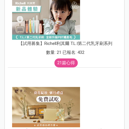
【試用募集】Richell利其爾 T.L.I第二代乳牙刷系列
數量: 21 已報名: 432
21篇心得