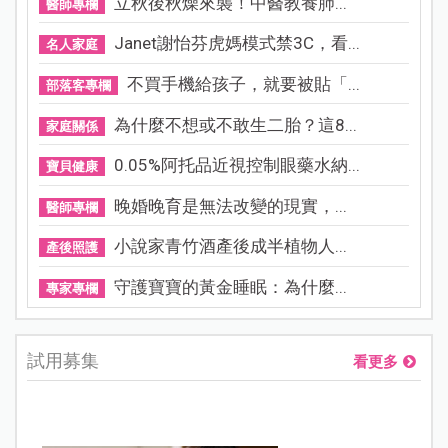
立秋後秋燥來襲！中醫教養肺...
醫師專欄
Janet謝怡芬虎媽模式禁3C，看...
名人家庭
不買手機給孩子，就要被貼「...
部落客專欄
為什麼不想或不敢生二胎？這8...
家庭關係
0.05%阿托品近視控制眼藥水納...
寶貝健康
晚婚晚育是無法改變的現實，...
醫師專欄
小說家青竹酒產後成半植物人...
產後照護
守護寶寶的黃金睡眠：為什麼...
專家專欄
試用募集
看更多