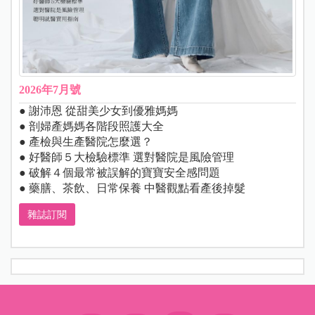
2026年7月號
● 謝沛恩 從甜美少女到優雅媽媽
● 剖婦產媽媽各階段照護大全
● 產檢與生產醫院怎麼選？
● 好醫師５大檢驗標準 選對醫院是風險管理
● 破解４個最常被誤解的寶寶安全感問題
● 藥膳、茶飲、日常保養 中醫觀點看產後掉髮
雜誌訂閱