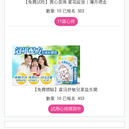
【免費試吃】實心蛋捲 窗花綻放｜彌月禮盒
數量: 10 已報名: 502
11篇心得
【免費體驗】森活舒敏兒童益生菌
數量: 10 已報名: 453
試用心得撰寫中