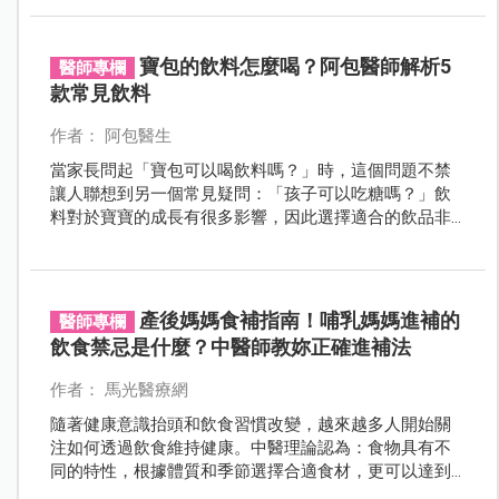
您更安心地度過孕期。
寶包的飲料怎麼喝？阿包醫師解析5
醫師專欄
款常見飲料
作者： 阿包醫生
當家長問起「寶包可以喝飲料嗎？」時，這個問題不禁
讓人聯想到另一個常見疑問：「孩子可以吃糖嗎？」飲
料對於寶寶的成長有很多影響，因此選擇適合的飲品非
常重要。
產後媽媽食補指南！哺乳媽媽進補的
醫師專欄
飲食禁忌是什麼？中醫師教妳正確進補法
作者： 馬光醫療網
隨著健康意識抬頭和飲食習慣改變，越來越多人開始關
注如何透過飲食維持健康。中醫理論認為：食物具有不
同的特性，根據體質和季節選擇合適食材，更可以達到
調理身體、維持健康或輔助治療的效果。