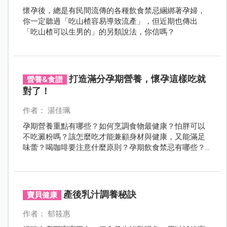
懷孕後，總是有民間流傳的各種飲食禁忌綑綁著孕婦，
你一定聽過「吃山楂容易導致流產」，但近期也傳出
「吃山楂可以生男的」的另類說法，你信嗎？
打造滿分孕期營養，懷孕這樣吃就
營養&食譜
對了！
作者： 湯佳珮
孕期營養重點有哪些？如何烹調食物最健康？怕胖可以
不吃澱粉嗎？該怎麼吃才能兼顧身材與健康，又能滿足
味蕾？喝咖啡要注意什麼原則？孕期飲食禁忌有哪些？
醫師提供4招養胎不養肉妙方，營養師提供8招健康吃點
心原則，中醫、西醫、營養師替您全方位把關孕期營養
與健康。
產後乳汁調養秘訣
寶貝健康
作者： 郁筱惠