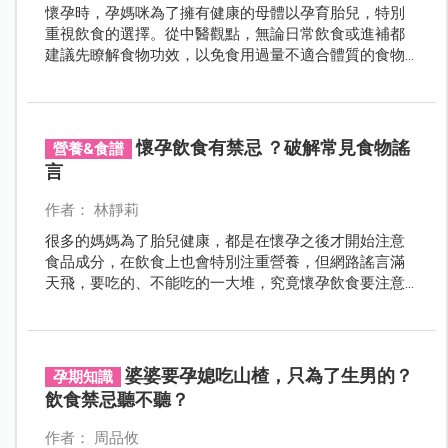
懷孕時，孕媽咪為了擁有健康的母體以孕育胎兒，特別
重視飲食的選擇。從中醫觀點，無論日常飲食或進補都
建議先瞭解食物功效，以免食用過量不適合體質的食物
而造成健康負擔。我們精選常見的食物、藥物與健康食
品，請中醫師解析其功效以提供準媽媽做參考。
懷孕飲食有禁忌 ？破解常見食物謠
營養&食譜
言
作者： 林靜莉
很多的媽媽為了胎兒健康，都是在懷孕之後才開始注意
食品成分，在飲食上也會特別注重營養，但網路謠言滿
天飛，要吃的、不能吃的一大堆，究竟懷孕飲食要注意
哪些呢？
婆婆要孕媳吃山楂，只為了生男的？
孕期知識
飲食禁忌聽不聽？
作者： 周品攸