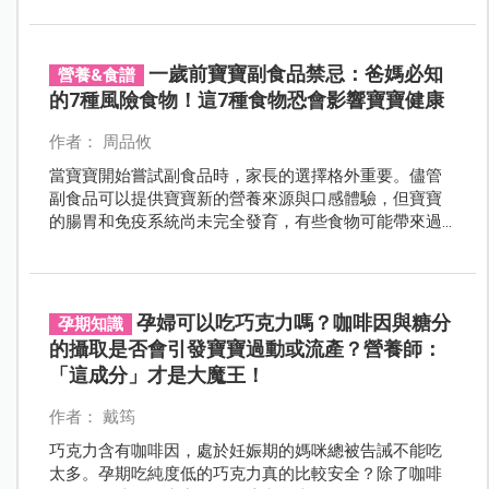
一歲前寶寶副食品禁忌：爸媽必知
營養&食譜
的7種風險食物！這7種食物恐會影響寶寶健康
作者： 周品攸
當寶寶開始嘗試副食品時，家長的選擇格外重要。儘管
副食品可以提供寶寶新的營養來源與口感體驗，但寶寶
的腸胃和免疫系統尚未完全發育，有些食物可能帶來過
敏風險，甚至對寶寶的健康造成負擔。了解哪些食物不
適合一歲以下的寶寶，能幫助父母更安心地為孩子選擇
適合的副食品。接下來，讓我們一同來看看這7種需要慎
選的食材，給寶寶一個健康、安全的副食品體驗吧！
孕婦可以吃巧克力嗎？咖啡因與糖分
孕期知識
的攝取是否會引發寶寶過動或流產？營養師：
「這成分」才是大魔王！
作者： 戴筠
巧克力含有咖啡因，處於妊娠期的媽咪總被告誡不能吃
太多。孕期吃純度低的巧克力真的比較安全？除了咖啡