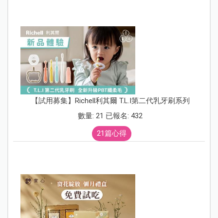
【試用募集】Richell利其爾 T.L.I第二代乳牙刷系列
數量: 21 已報名: 432
21篇心得