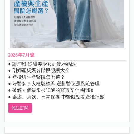
2026年7月號
● 謝沛恩 從甜美少女到優雅媽媽
● 剖婦產媽媽各階段照護大全
● 產檢與生產醫院怎麼選？
● 好醫師５大檢驗標準 選對醫院是風險管理
● 破解４個最常被誤解的寶寶安全感問題
● 藥膳、茶飲、日常保養 中醫觀點看產後掉髮
雜誌訂閱