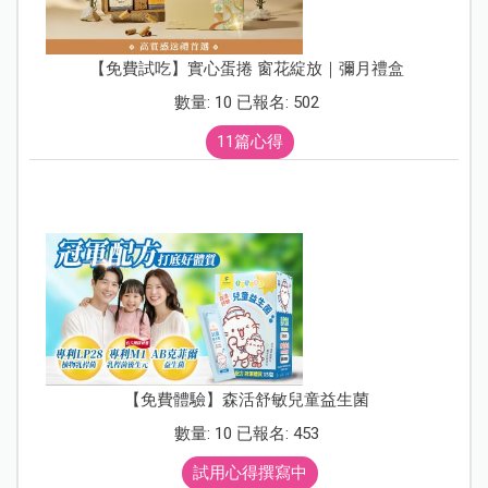
【免費試吃】實心蛋捲 窗花綻放｜彌月禮盒
數量: 10 已報名: 502
11篇心得
【免費體驗】森活舒敏兒童益生菌
數量: 10 已報名: 453
試用心得撰寫中