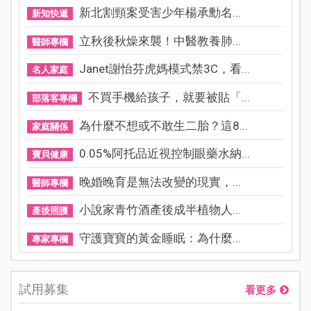
新北割頸案受害少年楊承勳名...
新知快遞
立秋後秋燥來襲！中醫教養肺...
醫師專欄
Janet謝怡芬虎媽模式禁3C，看...
名人家庭
不買手機給孩子，就要被貼「...
部落客專欄
為什麼不想或不敢生二胎？這8...
家庭關係
0.05%阿托品近視控制眼藥水納...
寶貝健康
晚婚晚育是無法改變的現實，...
醫師專欄
小說家青竹酒產後成半植物人...
產後照護
守護寶寶的黃金睡眠：為什麼...
專家專欄
試用募集
看更多