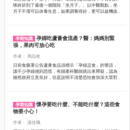
咪終於到了最後一個階段「坐月子」。以中醫觀點，坐
月子不僅可以休養生息，如果調養得好，更可以趁機改
善體質、祛除原先身體所有的疑難雜症。
孕婦吃蘆薈會流產？醫：媽媽別緊
孕期知識
張，果肉可放心吃
作者： 周品攸
日前食藥署公告蘆薈食品須標示「孕婦忌食」的警語，
讓不少孕婦感到恐慌，有婦產科醫師跳出來釋疑，認為
雖然政府立意良好，但是說明不清楚恐怕會加深大眾對
孕婦早產、流產一定是吃錯東西的迷思。
懷孕要吃什麼、不能吃什麼？這些食
孕期知識
物要小心！
作者： 湯佳珮