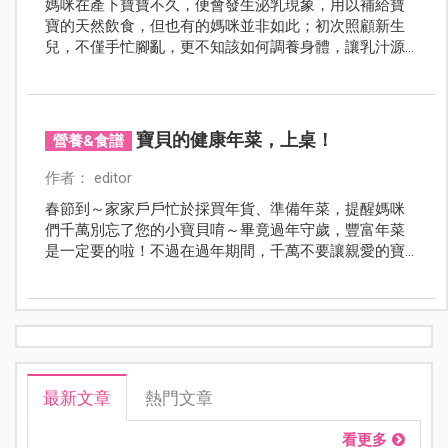
媽咪在產下寶寶不久，便會發生泌乳現象，用以補給寶
寶的天然飲食，但也有的媽咪並非如此；初次照顧新生
兒，不僅手忙腳亂，更不知該如何調養身體，讓乳汁源
源不絕，看著別人餵母奶輕輕鬆鬆，該如何改善產後乳
汁不足？讓我們邀請中醫博士將秘方通通告訴你！
寶貝的健康年菜，上桌！
營養&食譜
作者： editor
春節到～家家戶戶忙於採買年貨、準備年菜，提醒媽咪
們千萬別忘了您的小寶貝唷～畢竟過年守歲，豐富年菜
是一定要的啦！不過在過年期間，千萬不要讓親愛的寶
貝們零嘴飲料不離口、三餐不定時，最重要的是幫心愛
寶貝準備健康的菜餚，就讓黃博士告訴您寶貝的年節飲
食該注意哪些小地方。
最新文章
熱門文章
看更多