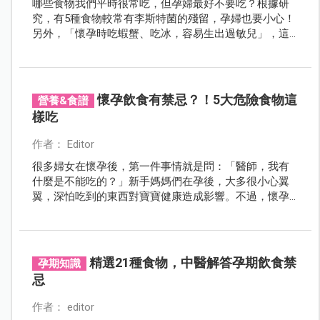
哪些食物我們平時很常吃，但孕婦最好不要吃？根據研
究，有5種食物較常有李斯特菌的殘留，孕婦也要小心！
另外，「懷孕時吃蝦蟹、吃冰，容易生出過敏兒」，這
是真的嗎？
懷孕飲食有禁忌？！5大危險食物這
營養&食譜
樣吃
作者： Editor
很多婦女在懷孕後，第一件事情就是問：「醫師，我有
什麼是不能吃的？」新手媽媽們在孕後，大多很小心翼
翼，深怕吃到的東西對寶寶健康造成影響。不過，懷孕
都這麼辛苦了，如果吃個東西也要提心吊膽，好像也是
很難受呢。我通常建議媽媽一旦確定受孕後，就要先了
解哪些食物是絕對不能吃的，哪些可以少量食用，還有
哪些是能放心吃的，這樣在食物選擇上，就不用常常擔
精選21種食物，中醫解答孕期飲食禁
孕期知識
心受怕了！
忌
作者： editor