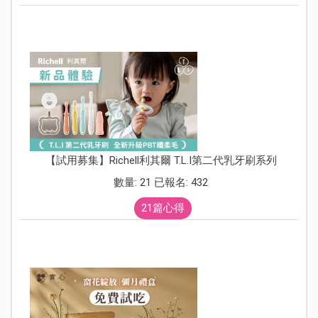
【試用募集】Richell利其爾 T.L.I第二代乳牙刷系列
數量: 21 已報名: 432
21篇心得