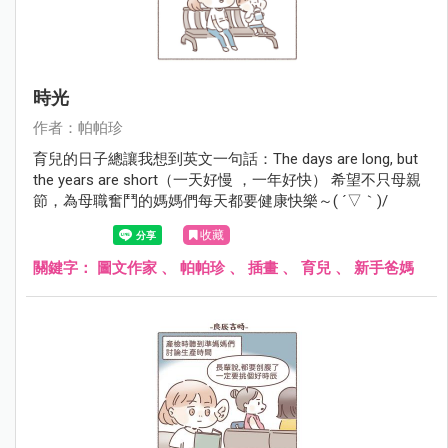
時光
作者：帕帕珍
育兒的日子總讓我想到英文一句話：The days are long, but
the years are short（一天好慢 ，一年好快） 希望不只母親
節，為母職奮鬥的媽媽們每天都要健康快樂～( ´▽｀)/
收藏
關鍵字：
圖文作家
、
帕帕珍
、
插畫
、
育兒
、
新手爸媽