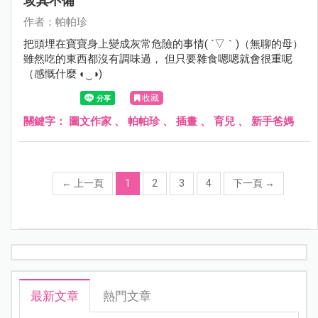
攻其不備
作者：帕帕珍
把頭埋在寶寶身上變成灰常危險的事情( ´▽｀)（無聊的母）
雖然吃的東西都沒有調味過， 但只要雜食嗯嗯就會很重呢
（感慨什麼 ◐‿◑)
收藏
關鍵字：
圖文作家
、
帕帕珍
、
插畫
、
育兒
、
新手爸媽
←
上一頁
1
2
3
4
下一頁
→
最新文章
熱門文章