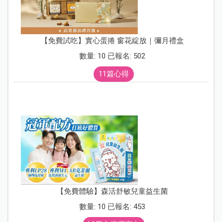
【免費試吃】實心蛋捲 窗花綻放｜彌月禮盒
數量: 10 已報名: 502
11篇心得
【免費體驗】森活舒敏兒童益生菌
數量: 10 已報名: 453