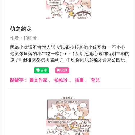
萌之約定
作者：帕帕珍
因為小虎還不會說人話 所以很少跟其他小孩互動 一不小心
他就像角落的小生物一樣(´･ω･`) 所以超開心遇到特別主動的
孩子!! 但後來都沒再遇到了.. 中班你到底多晚才會來公園玩呀
(￣▽￣)
收藏
關鍵字：
圖文作家
、
帕帕珍
、
插畫
、
育兒