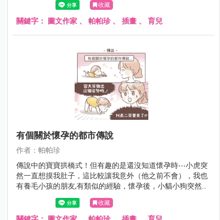
收藏
關鍵字：
圖文作家
、
帕帕珍
、
插畫
、
育兒
有個關於懷孕的都市傳說
作者：帕帕珍
傳說中的寶寶拱橋式！但有趣的是還沒知道懷孕時⋯小虎突
然一直想摸我肚子，這比較讓我意外（他之前不會），我也
有養毛小孩的朋友,有類似的經驗，懷孕後，小貓小狗突然不
會去踏她們的肚子，這是什麼生物的感測器嗎～～～
收藏
關鍵字：
圖文作家
、
帕帕珍
、
插畫
、
育兒