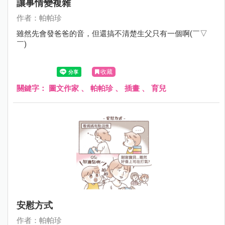
讓事情變複雜
作者：帕帕珍
雖然先會發爸爸的音，但還搞不清楚生父只有一個啊(￣▽
￣)
收藏
關鍵字：
圖文作家
、
帕帕珍
、
插畫
、
育兒
安慰方式
作者：帕帕珍