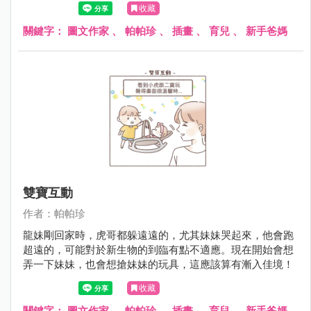
收藏
關鍵字：
圖文作家
、
帕帕珍
、
插畫
、
育兒
、
新手爸媽
雙寶互動
作者：帕帕珍
龍妹剛回家時，虎哥都躲遠遠的，尤其妹妹哭起來，他會跑
超遠的，可能對於新生物的到臨有點不適應。現在開始會想
弄一下妹妹，也會想搶妹妹的玩具，這應該算有漸入佳境！
收藏
關鍵字：
圖文作家
、
帕帕珍
、
插畫
、
育兒
、
新手爸媽