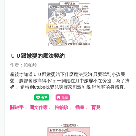
ＵＵ跟嫩嬰的魔法契約
作者：帕帕珍
產後才知道ＵＵ跟嫩嬰結下什麼魔法契約 只要聽到小孩哭
聲，胸部會漲痛得不行 一開始在月中嫩嬰不在旁邊，為了擠
奶， 還特別utube找嬰兒哭聲來刺激乳腺 哺乳類的身體真的
很不可思議啊（再次讚嘆）
收藏
關鍵字：
圖文作家
、
帕帕珍
、
插畫
、
育兒