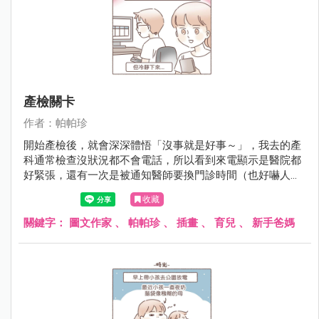
產檢關卡
作者：帕帕珍
開始產檢後，就會深深體悟「沒事就是好事～」，我去的產
科通常檢查沒狀況都不會電話，所以看到來電顯示是醫院都
好緊張，還有一次是被通知醫師要換門診時間（也好嚇人
啊！）現在網路太方便，會查到很多準爸媽分享許多虛驚一
收藏
場的檢查報告 （通常第一次檢查異常,會再被要求第二次更精
細的檢查），或真的有狀況的......看了都會跟著很難過 (｡･
關鍵字：
圖文作家
、
帕帕珍
、
插畫
、
育兒
、
新手爸媽
ω･｡)。