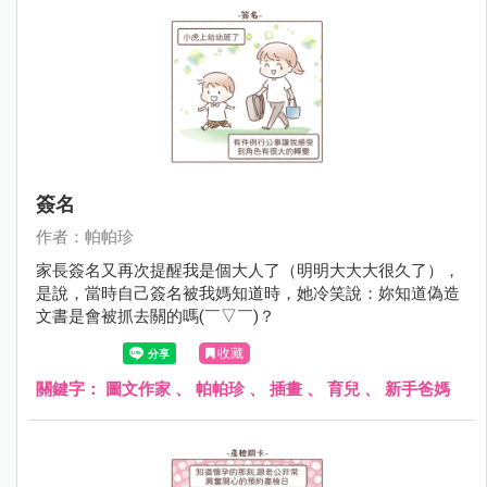
簽名
作者：帕帕珍
家長簽名又再次提醒我是個大人了（明明大大大很久了），
是說，當時自己簽名被我媽知道時，她冷笑說：妳知道偽造
文書是會被抓去關的嗎(￣▽￣)？
收藏
關鍵字：
圖文作家
、
帕帕珍
、
插畫
、
育兒
、
新手爸媽