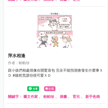
萍水相逢
作者：帕帕珍
跟小孩們相處很像在開驚喜包 完全不能預測會發生什麼事Ｘ
Ｄ #雖然荒謬但很可愛ＸＤ
收藏
關鍵字：
圖文作家
、
帕帕珍
、
插畫
、
育兒
、
新手爸媽