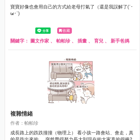
寶寶好像也會用自己的方式給老母打氣了（還是我誤解了(´･
ω･`)
收藏
關鍵字：
圖文作家
、
帕帕珍
、
插畫
、
育兒
、
新手爸媽
複雜情緒
作者：帕帕珍
成長路上的跌跌撞撞（物理上） 看小孩一路會站、會走，真
的是跌出來的...... 突然覺得努力長大到現在的大家真的很棒?