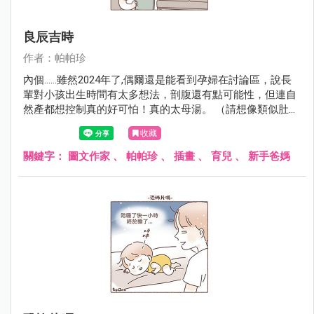
良辰吉時
作者：帕帕珍
內個......雖然2024年了,偶爾還是能看到孕婦在討論區，說長
輩對小孩出生時間有太多想法，剖腹還有點可能性，但連自
然產都想控制真的好可怕！真的太母湯。 （請想像類似肚子
痛又被車子輾過肚子，然後又想大便被要求憋住的感受）
收藏
關鍵字：
圖文作家
、
帕帕珍
、
插畫
、
育兒
、
新手爸媽