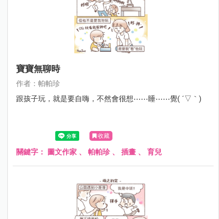
寶寶無聊時
作者：帕帕珍
跟孩子玩，就是要自嗨，不然會很想⋯⋯睡⋯⋯覺( ´▽｀)
收藏
關鍵字：
圖文作家
、
帕帕珍
、
插畫
、
育兒