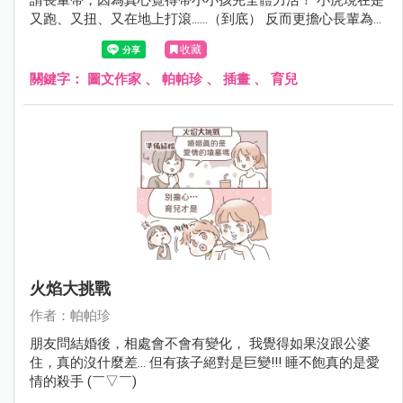
又跑、又扭、又在地上打滾......（到底） 反而更擔心長輩為了
追小孩、抱小孩扭到腰還是跌倒之類～
收藏
關鍵字：
圖文作家
、
帕帕珍
、
插畫
、
育兒
火焰大挑戰
作者：帕帕珍
朋友問結婚後，相處會不會有變化， 我覺得如果沒跟公婆
住，真的沒什麼差... 但有孩子絕對是巨變!!! 睡不飽真的是愛
情的殺手 (￣▽￣)