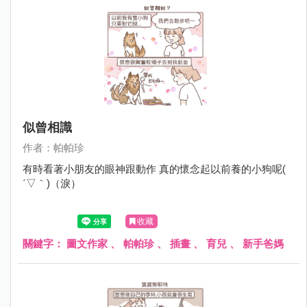
似曾相識
作者：帕帕珍
有時看著小朋友的眼神跟動作 真的懷念起以前養的小狗呢(
´▽｀)（淚）
收藏
關鍵字：
圖文作家
、
帕帕珍
、
插畫
、
育兒
、
新手爸媽