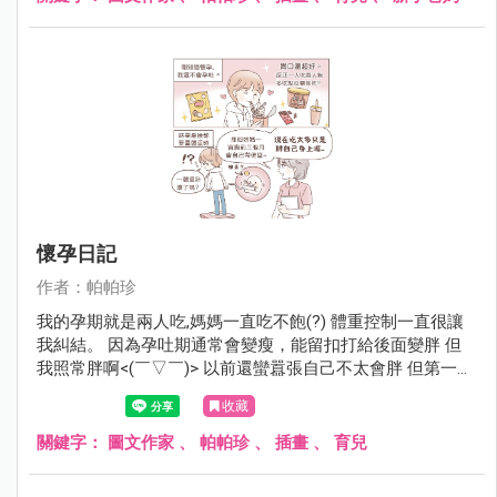
懷孕日記
作者：帕帕珍
我的孕期就是兩人吃,媽媽一直吃不飽(?) 體重控制一直很讓
我糾結。 因為孕吐期通常會變瘦，能留扣打給後面變胖 但
我照常胖啊<(￣▽￣)> 以前還蠻囂張自己不太會胖 但第一次
紀錄46。18w我就52了。 通常建議整個孕期重10-14kg 剩
收藏
下的日子留給8kg，我開始沒保握勒（腋下冒汗 ) 最後我決定
轉念，嗯。 應該是第一次紀錄的體重被量太輕了吧～￣▽￣
關鍵字：
圖文作家
、
帕帕珍
、
插畫
、
育兒
(摸下巴)