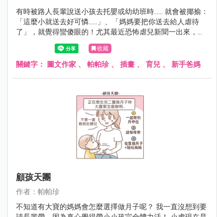
有時被路人長輩說送小孩去托嬰或幼幼班時...... 就會被揶揄：
「這麼小就送去好可憐......」、「媽媽要把你送去給人虐待
了」，就覺得蠻傻眼的！尤其最近恐怖虐兒新聞一出來，討
論度很高，大家就更關注相關從業人員其實保母的年齡斷層
收藏
很大，有六成都50歲以上......真的不難理解年輕人不想投入這
份行業。只能感謝小虎的保母讓我蠻放心的，真的薪資有
關鍵字：
圖文作家
、
帕帕珍
、
插畫
、
育兒
、
新手爸媽
價，專業與耐心無價啊.....
顧孩天團
作者：帕帕珍
不知道有大寶的媽媽會怎麼選擇做月子呢？ 我一直沒想到要
請長輩帶，因為真心覺得帶小小孩完全體力活！ 小虎現在是