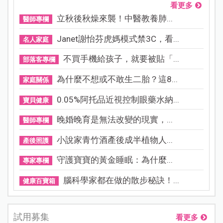
看更多
立秋後秋燥來襲！中醫教養肺...
醫師專欄
Janet謝怡芬虎媽模式禁3C，看...
名人家庭
不買手機給孩子，就要被貼「...
部落客專欄
為什麼不想或不敢生二胎？這8...
家庭關係
0.05%阿托品近視控制眼藥水納...
寶貝健康
晚婚晚育是無法改變的現實，...
醫師專欄
小說家青竹酒產後成半植物人...
產後照護
守護寶寶的黃金睡眠：為什麼...
專家專欄
腦科學家都在做的散步秘訣！...
健康百寶箱
試用募集
看更多