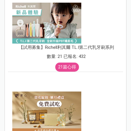
【試用募集】Richell利其爾 T.L.I第二代乳牙刷系列
數量: 21 已報名: 432
21篇心得