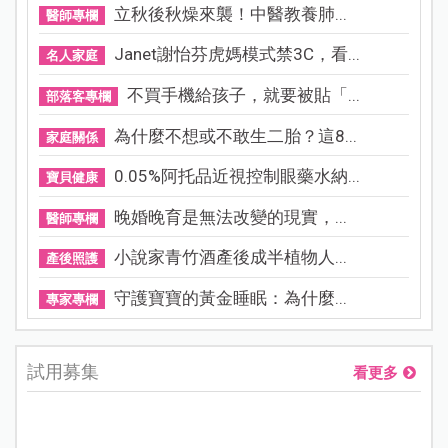
立秋後秋燥來襲！中醫教養肺...
醫師專欄
Janet謝怡芬虎媽模式禁3C，看...
名人家庭
不買手機給孩子，就要被貼「...
部落客專欄
為什麼不想或不敢生二胎？這8...
家庭關係
0.05%阿托品近視控制眼藥水納...
寶貝健康
晚婚晚育是無法改變的現實，...
醫師專欄
小說家青竹酒產後成半植物人...
產後照護
守護寶寶的黃金睡眠：為什麼...
專家專欄
試用募集
看更多