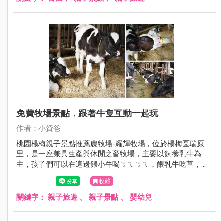
間成為孩子的新樂園，也讓附近的孩子多了一個放電的新去
處，現在就跟著小資爸一起來看看竹東的秘境公園吧！
免費牧場景點，跟著牛隻互動一起玩
作者：小資爸
桃園楊梅親子景點推薦農牧場-耀輝牧場，位於楊梅區瑞原
里，是一座兼具生產與休閒之畜牧場，主要以飼養乳牛為
主，孩子們可以在這邊餵小牛喝ㄋㄟㄋㄟ，餵乳牛吃草，還
可以看見酪農擠乳的過程，相當有教育意義，除此之外也能
收藏
購買鮮奶、鮮奶茶、鮮乳奶酪、鮮乳饅頭等乳製產品，園內
也有簡易的溜滑梯可以玩 ，超適合桃園楊梅親子遊、一日遊
關鍵字：
親子旅遊
、
親子景點
、
嬰幼兒
~現在就跟著小資爸一起來玩桃園市楊梅區的耀輝牧場吧！