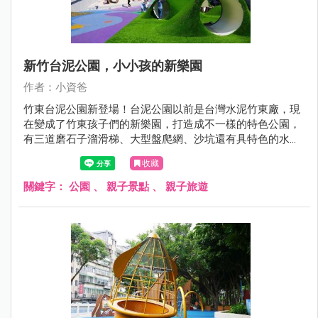
新竹台泥公園，小小孩的新樂園
作者：小資爸
竹東台泥公園新登場！台泥公園以前是台灣水泥竹東廠，現
在變成了竹東孩子們的新樂園，打造成不一樣的特色公園，
有三道磨石子溜滑梯、大型盤爬網、沙坑還有具特色的水管
涵洞上面更全部覆蓋了綠色草皮, 讓孩子們在充滿自然特色的
收藏
共融遊戲場中開心玩樂！現在就跟著小資爸一起來看看竹東
台泥公園的遊戲場哪邊好玩！
關鍵字：
公園
、
親子景點
、
親子旅遊