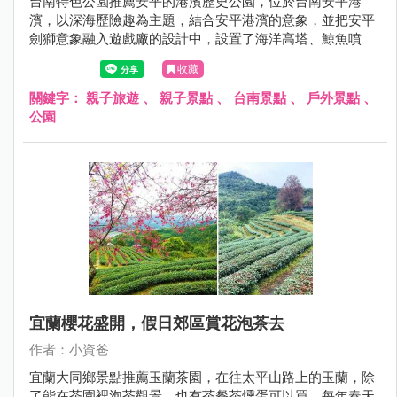
台南特色公園推薦安平的港濱歷史公園，位於台南安平港
濱，以深海歷險趣為主題，結合安平港濱的意象，並把安平
劍獅意象融入遊戲廠的設計中，設置了海洋高塔、鯨魚噴
霧、鯨魚尾巴土丘、雙軌滑溜索、繩索闖關、珊瑚礁叢噴
收藏
霧、盪鞦韆、綠藻山洞等有趣且富有挑戰性的遊具，結合安
平的定情碼頭德陽艦園區和安平古堡就是很棒的安平親子半
關鍵字：
親子旅遊
、
親子景點
、
台南景點
、
戶外景點
、
日遊、一日遊呦~現在就跟著小資爸一起來玩安平的港濱歷
公園
史公園！
宜蘭櫻花盛開，假日郊區賞花泡茶去
作者：小資爸
宜蘭大同鄉景點推薦玉蘭茶園，在往太平山路上的玉蘭，除
了能在茶園裡泡茶觀景，也有茶餐茶燻蛋可以買，每年春天