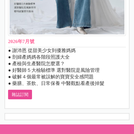
2026年7月號
● 謝沛恩 從甜美少女到優雅媽媽
● 剖婦產媽媽各階段照護大全
● 產檢與生產醫院怎麼選？
● 好醫師５大檢驗標準 選對醫院是風險管理
● 破解４個最常被誤解的寶寶安全感問題
● 藥膳、茶飲、日常保養 中醫觀點看產後掉髮
雜誌訂閱