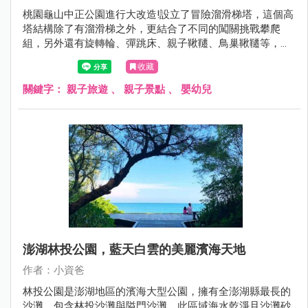
桃園龜山中正公園進行大改造!設立了冒險溜滑梯塔，這個高
塔結構除了有溜滑梯之外，更結合了不同的闖關挑戰攀爬
組，另外還有旋轉輪、彈跳床、親子鞦韆、鳥巢鞦韆等，遊
具一旁的沙坑也有沙桌水道的設立，變得跟以前完全不一樣
收藏
了!現在就跟著小資爸一起來看看改造後的龜山中正公園吧！
關鍵字：
親子旅遊
、
親子景點
、
嬰幼兒
澎湖林投公園，藍天白雲的美麗濱海天地
作者：小資爸
林投公園是澎湖地區的濱海大型公園，擁有全澎湖縣最長的
沙灘，包含林投沙灘與隘門沙灘，此區域海水乾淨且沙灘砂