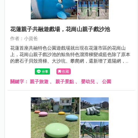
花蓮親子共融遊戲場，花崗山親子戲沙池
作者：小資爸
花蓮首座共融特色公園遊戲場就出現在花蓮市區的花崗山
上，花崗山親子戲沙池的鯨魚特色溜滑梯變成藍色除了原本
的磨石子貝殼滑梯、大沙坑、攀爬網，還新增了遮陽網，這
樣就不用擔心太陽曬了~蘇花改通了以後，車程縮短來花蓮
收藏
就快很多了喔！
關鍵字：
親子旅遊
、
親子景點
、
嬰幼兒
、
公園