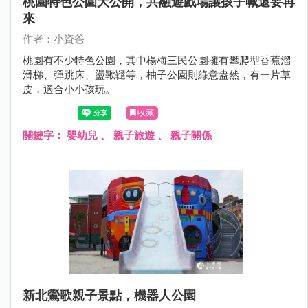
桃園特色公園大公開，共融遊戲場讓孩子喊還要再
來
作者：小資爸
桃園有不少特色公園，其中楊梅三民公園擁有攀爬型香蕉溜
滑梯、彈跳床、盪鞦韆等，柚子公園則綠意盎然，有一片草
皮，適合小小孩玩。
收藏
關鍵字：
嬰幼兒
、
親子旅遊
、
親子關係
新北鶯歌親子景點，機器人公園