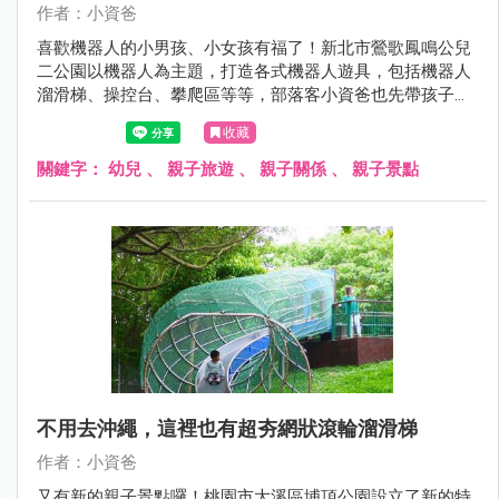
作者：小資爸
喜歡機器人的小男孩、小女孩有福了！新北市鶯歌鳳鳴公兒
二公園以機器人為主題，打造各式機器人遊具，包括機器人
溜滑梯、操控台、攀爬區等等，部落客小資爸也先帶孩子來
玩樂一番，快來看看吧～
收藏
關鍵字：
幼兒
、
親子旅遊
、
親子關係
、
親子景點
不用去沖繩，這裡也有超夯網狀滾輪溜滑梯
作者：小資爸
又有新的親子景點囉！桃園市大溪區埔頂公園設立了新的特