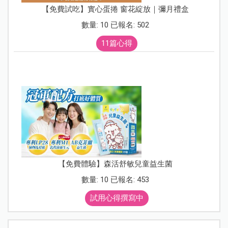
【免費試吃】實心蛋捲 窗花綻放｜彌月禮盒
數量: 10 已報名: 502
11篇心得
【免費體驗】森活舒敏兒童益生菌
數量: 10 已報名: 453
試用心得撰寫中