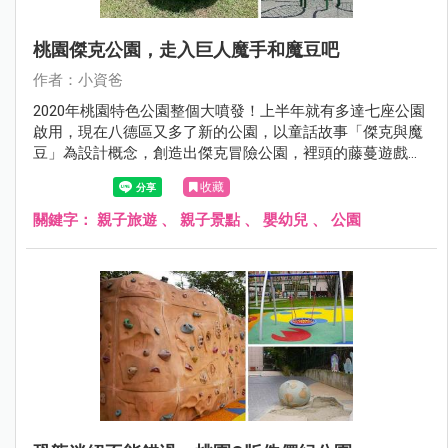
桃園傑克公園，走入巨人魔手和魔豆吧
作者：小資爸
2020年桃園特色公園整個大噴發！上半年就有多達七座公園
啟用，現在八德區又多了新的公園，以童話故事「傑克與魔
豆」為設計概念，創造出傑克冒險公園，裡頭的藤蔓遊戲區
包含波浪流滑梯及大葉攀爬網，另一邊則是將童話故事裡巨
收藏
人的魔手以及魔豆融入於裝置藝術中，非常具有特色，除此
之外也設置了彈跳床、鳥巢鞦韆、親子鞦韆、體健設施及社
關鍵字：
親子旅遊
、
親子景點
、
嬰幼兒
、
公園
區活動廣場成為八德區最新的親子景點!現在就跟著小資吧一
起來看看傑克冒險公園吧！