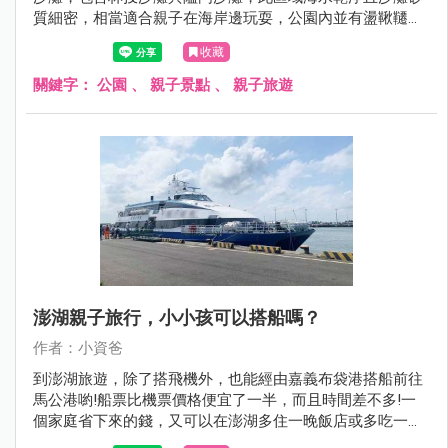
質細密，相當適合親子在海岸邊玩耍，公園內並有盪鞦韆與
磨石子溜滑梯等遊具，絕對是到澎湖旅遊必須要排入的親子
收藏
景點，現在就跟著小資爸一起來看看澎湖縣林投公園吧!
關鍵字：
公園
、
親子景點
、
親子旅遊
澎湖親子旅行，小小孩可以搭船嗎？
作者：小資爸
到澎湖旅遊，除了搭飛機外，也能經由嘉義布袋港搭船前往
馬公港喲!船票比機票價格便宜了一半，而且時間差不多!一
個家庭省下來的錢，又可以在澎湖多住一晚飯店或多吃一餐
海鮮!這次小資爸分別搭乘凱旋三號及太吉之星往返嘉義與澎