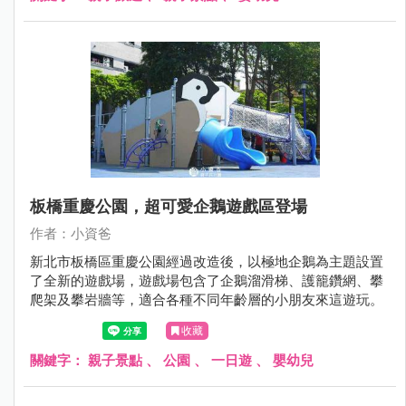
霄裡國小吧～
板橋重慶公園，超可愛企鵝遊戲區登場
作者：小資爸
新北市板橋區重慶公園經過改造後，以極地企鵝為主題設置
了全新的遊戲場，遊戲場包含了企鵝溜滑梯、護籠鑽網、攀
爬架及攀岩牆等，適合各種不同年齡層的小朋友來這遊玩。
收藏
關鍵字：
親子景點
、
公園
、
一日遊
、
嬰幼兒