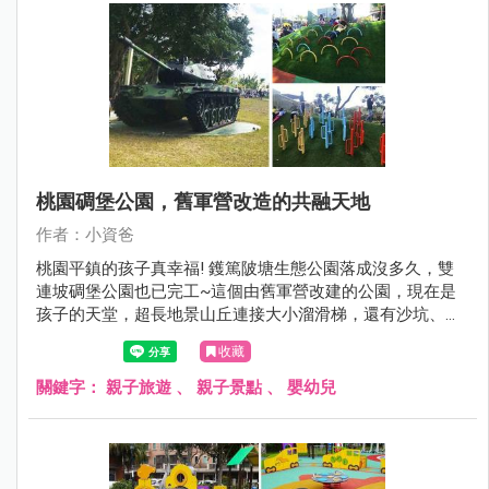
桃園碉堡公園，舊軍營改造的共融天地
作者：小資爸
桃園平鎮的孩子真幸福! 鑊篤陂塘生態公園落成沒多久，雙
連坡碉堡公園也已完工~這個由舊軍營改建的公園，現在是
孩子的天堂，超長地景山丘連接大小溜滑梯，還有沙坑、旋
轉椅、鞦韆跟沙坑等好玩的設施，現在就來看看雙連坡碉堡
收藏
公園有哪邊不一樣！
關鍵字：
親子旅遊
、
親子景點
、
嬰幼兒