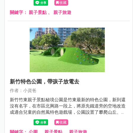
收藏
融遊戲場吧！
關鍵字：
親子景點
、
親子旅遊
新竹特色公園，帶孩子放電去
作者：小資爸
新竹竹東親子景點秘境公園是竹東最新的特色公園，新到還
沒有名字，在市區北興路一段上，將原先鐵道旁的空地改造
成適合兒童的自然風特色遊戲場，公園設置了攀爬山丘、水
管涵洞山丘、木質跳樁、蝴蝶形攀爬架、闖關遊戲組、滾輪
收藏
溜滑梯、旋轉杯、鳥巢鞦韆跟圓盤鞦韆等設施，孩子們可以
在公園裡光著腳自由奔跑，爬上山丘再滑下來，讓閒置的空
關鍵字：
公園
、
親子景點
、
親子旅遊