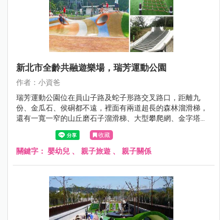
新北市全齡共融遊樂場，瑞芳運動公園
作者：小資爸
瑞芳運動公園位在員山子路及蛇子形路交叉路口，距離九
份、金瓜石、侯硐都不遠，裡面有兩道超長的森林溜滑梯，
還有一寬一窄的山丘磨石子溜滑梯、大型攀爬網、金字塔攀
爬架、多功能攀爬組、旋轉杯、多人旋轉盤、沙坑、鳥巢鞦
收藏
韆跟一般鞦韆，設施超級豐富，是親子踏青的好選擇。
關鍵字：
嬰幼兒
、
親子旅遊
、
親子關係