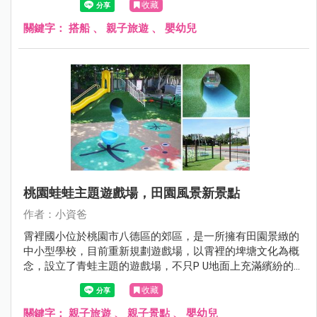
收藏
湖兩地還有爸媽關心的，小孩到底坐船暈不暈呢? 這些搭乘
經驗我通通分享給大家！
關鍵字：
搭船
、
親子旅遊
、
嬰幼兒
桃園蛙蛙主題遊戲場，田園風景新景點
作者：小資爸
霄裡國小位於桃園市八德區的郊區，是一所擁有田園景緻的
中小型學校，目前重新規劃遊戲場，以霄裡的埤塘文化為概
念，設立了青蛙主題的遊戲場，不只P U地面上充滿繽紛的童
趣圖案，還有土丘溜滑梯、金屬雙管溜滑梯、水管隧道、旋
收藏
轉杯跟鳥巢鞦韆等遊具，也有一連串闖關挑戰的攀爬架、拱
型橋及烏龜跳樁，十分有趣好玩!現在就跟著小資爸一起來玩
關鍵字：
親子旅遊
、
親子景點
、
嬰幼兒