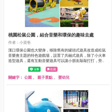
桃園松鼠公園，結合音樂和環保的趣味去處
作者：小資爸
漢口環保公園也大變身，移除舊有的罐頭式遊具改造成松鼠
音樂會主題的特色遊戲場，設置了共融式遊具，除了小火車
造型遊具，還有互動音樂遊具可以讓小朋友敲敲打打，旁邊
也有小朋友最喜歡的單人旋轉杯跟多人搖擺盤，地面也改成
收藏
可愛松鼠的圖案讓小小孩玩得更開心了呢！現在就跟著小資
爸一起來看看漢口環保公園改裝後有什麼不一樣的地方！
關鍵字：
公園
、
親子景點
、
嬰幼兒