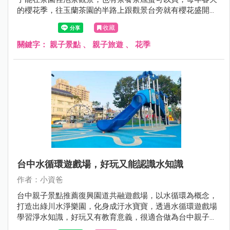
的櫻花季，往玉蘭茶園的半路上跟觀景台旁就有櫻花盛開，
搭配茶園翠綠的風貌，景色秀麗! 很適合過年期間及假日來
收藏
此品茗，搭配附近的崙埤河濱公園，就是很棒的宜蘭走春半
日遊一日遊景點呦，現在就跟著小資爸一起來宜蘭大同鄉的
關鍵字：
親子景點
、
親子旅遊
、
花季
玉蘭茶園吧！
台中水循環遊戲場，好玩又能認識水知識
作者：小資爸
台中親子景點推薦復興園道共融遊戲場，以水循環為概念，
打造出綠川水淨樂園，化身成汙水寶寶，透過水循環遊戲場
學習淨水知識，好玩又有教育意義，很適合做為台中親子一
日遊景點呦~現在就跟著小資爸一起來玩台中的復興園道共