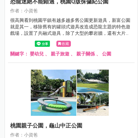
恐龍迷絕不能錯過，桃園Q版侏儸紀公園
作者：小資爸
很高興看到桃園平鎮有越多越多舊公園更新遊具，新富公園
就是其一，移除舊有的罐頭式遊具改造成恐龍主題的特色遊
戲場，設置了共融式遊具，除了大型的攀岩牆，還有大片的
沙坑可以挖掘恐龍化石以及挖土機，旁邊更有小朋友最喜歡
收藏
的鳥巢鞦韆，地面也設計了恐龍的圖案，讓孩子們玩得更開
心了呢！現在就跟著小資爸一起來看看新富公園變身後有什
關鍵字：
嬰幼兒
、
親子旅遊
、
親子關係
、
公園
麼不一樣的地方！
桃園親子公園，龜山中正公園
作者：小資爸