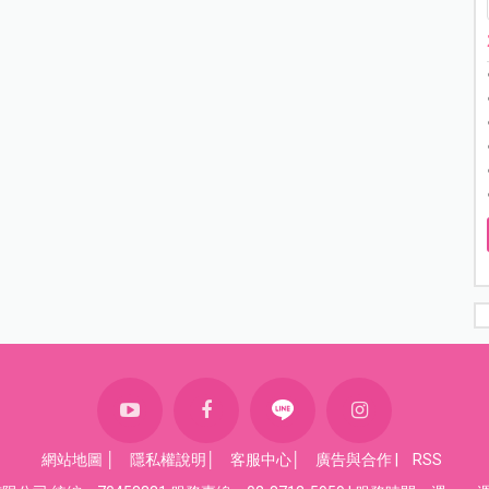
網站地圖
│
隱私權說明
│
客服中心
│
廣告與合作
|
RSS