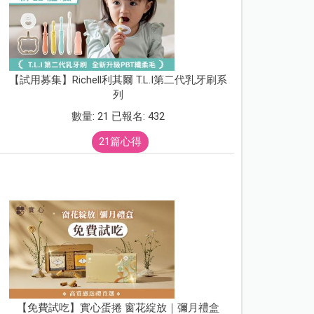
【試用募集】Richell利其爾 T.L.I第二代乳牙刷系
列
數量: 21 已報名: 432
21篇心得
【免費試吃】實心蛋捲 窗花綻放｜彌月禮盒