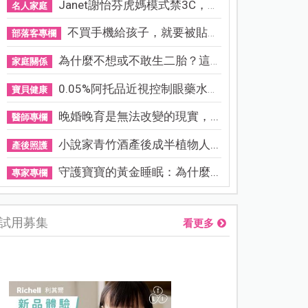
Janet謝怡芬虎媽模式禁3C，看...
名人家庭
不買手機給孩子，就要被貼「...
部落客專欄
為什麼不想或不敢生二胎？這8...
家庭關係
0.05%阿托品近視控制眼藥水納...
寶貝健康
晚婚晚育是無法改變的現實，...
醫師專欄
小說家青竹酒產後成半植物人...
產後照護
守護寶寶的黃金睡眠：為什麼...
專家專欄
試用募集
看更多