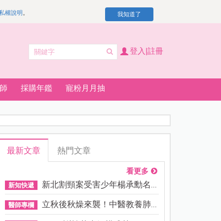
私權說明
。
我知道了
登入|註冊
師
採購年鑑
寵粉月月抽
最新文章
熱門文章
看更多
新北割頸案受害少年楊承勳名...
新知快遞
立秋後秋燥來襲！中醫教養肺...
醫師專欄