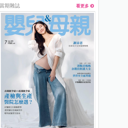
當期雜誌
看更多