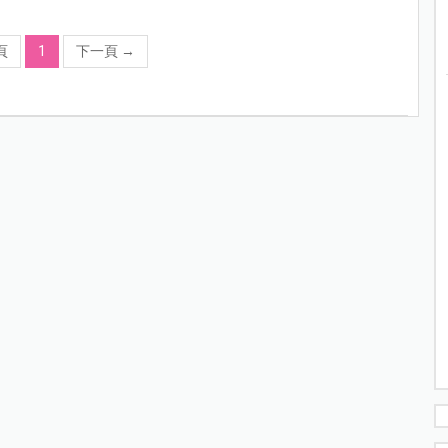
頁
1
下一頁
→