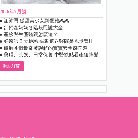
2026年7月號
● 謝沛恩 從甜美少女到優雅媽媽
● 剖婦產媽媽各階段照護大全
● 產檢與生產醫院怎麼選？
● 好醫師５大檢驗標準 選對醫院是風險管理
● 破解４個最常被誤解的寶寶安全感問題
● 藥膳、茶飲、日常保養 中醫觀點看產後掉髮
雜誌訂閱