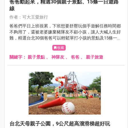
爸爸動起來，精選30個親子景點、15條一日遊路
線
作者：可大王愛旅行
爸爸們平日上班很累，下班想要舒壓玩個手遊解任務時間都
不夠用了，還被老婆嫌棄豬隊友不顧小孩，讓人大喊人生好
難，​​​​​​​精選台北30個爸爸可以輕鬆單打小孩的景點及15條一日
遊行程，讓媽媽徹底放一天假，穿上戰袍逛街去，或和閨蜜
收藏
們喝咖啡聊是非，爸爸們硬起來，勇敢帶著孩子離家出走
吧。
關鍵字：
親子景點
、
神隊友
、
爸爸
、
親子旅遊
台北天母親子公園，9公尺超高溜滑梯超好玩