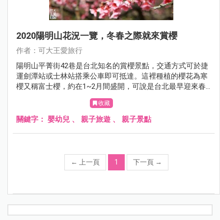
2020陽明山花況一覽，冬春之際就來賞櫻
作者：可大王愛旅行
陽明山平菁街42巷是台北知名的賞櫻景點，交通方式可於捷
運劍潭站或士林站搭乘公車即可抵達。這裡種植的櫻花為寒
櫻又稱富士櫻，約在1~2月間盛開，可說是台北最早迎來春
天的地方。
收藏
關鍵字：
嬰幼兒
、
親子旅遊
、
親子景點
←
上一頁
1
下一頁
→