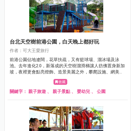
台北天空樹前港公園，白天晚上都好玩
作者：可大王愛旅行
前港公園佔地遼闊，花草扶疏，又有籃球場、溜冰場及泳
池。去年進化2.0，新落成的天空樹溜滑梯讓人彷佛置身新加
坡，夜裡更會點亮燈飾。造景美麗之外，攀爬設施、網美鞦
韆、沙坑塗鴉牆，大小朋友都適合。
收藏
關鍵字：
親子旅遊
、
親子景點
、
嬰幼兒
、
公園