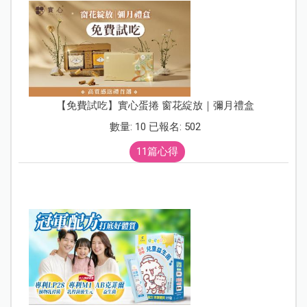
【免費試吃】實心蛋捲 窗花綻放｜彌月禮盒
數量: 10 已報名: 502
11篇心得