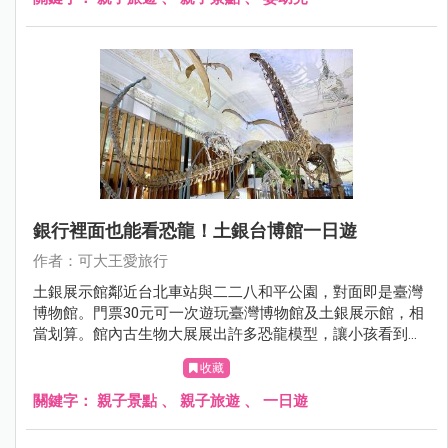
銀行裡面也能看恐龍！土銀台博館一日遊
作者：可大王愛旅行
土銀展示館鄰近台北車站與二二八和平公園，對面即是臺灣
博物館。門票30元可一次遊玩臺灣博物館及土銀展示館，相
當划算。館內古生物大展展出許多恐龍模型，讓小孩看到興
奮尖叫。另有金庫展間，陳列土地銀行的歷史文物，洋溢濃
收藏
厚懷舊氛圍。土銀展示館是室內景點，下雨不愁；可與臺灣
博物館與二二八和平公園規劃台北車站一日遊，好玩好逛，
關鍵字：
親子景點
、
親子旅遊
、
一日遊
假日就帶小孩來這。