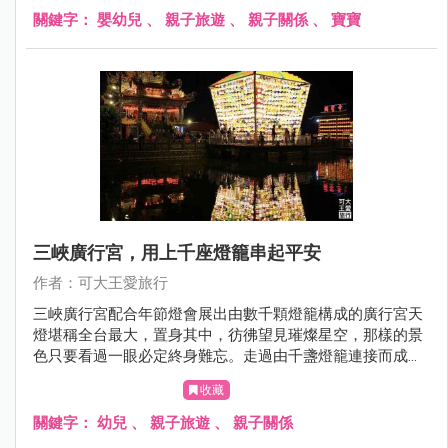
關鍵字：
嬰幼兒
、
親子旅遊
、
親子關係
、
寶寶
三峽廣行宮，用上千座燈籠串起平安
作者：可大王愛旅行
三峽廣行宮配合年節燈會展出由數千顆燈籠構成的廣行宮天
燈堪稱全台最大，置身其中，彷彿望見璀燦星空，那樣的景
色只要看過一眼必定終身難忘。走過由千盞燈籠連接而成的
祈福步道，敲響祈福鐘，讓你學業、工作、愛情運勢加溫，
收藏
幸福一整年，趁著年節腳步未走遠，快揪伴來賞燈，為新春
劃下美麗句點吧。
關鍵字：
幼兒
、
親子旅遊
、
親子關係