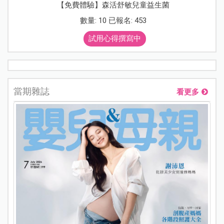
【免費體驗】森活舒敏兒童益生菌
數量: 10 已報名: 453
試用心得撰寫中
當期雜誌
看更多