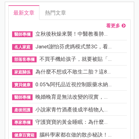
最新文章
熱門文章
看更多
立秋後秋燥來襲！中醫教養肺...
醫師專欄
Janet謝怡芬虎媽模式禁3C，看...
名人家庭
不買手機給孩子，就要被貼「...
部落客專欄
為什麼不想或不敢生二胎？這8...
家庭關係
0.05%阿托品近視控制眼藥水納...
寶貝健康
晚婚晚育是無法改變的現實，...
醫師專欄
小說家青竹酒產後成半植物人...
產後照護
守護寶寶的黃金睡眠：為什麼...
專家專欄
腦科學家都在做的散步秘訣！...
健康百寶箱