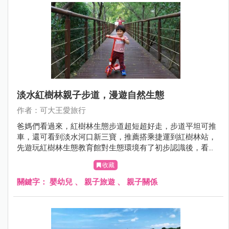
淡水紅樹林親子步道，漫遊自然生態
作者：可大王愛旅行
爸媽們看過來，紅樹林生態步道超短超好走，步道平坦可推
車，還可看到淡水河口新三寶，推薦搭乘捷運到紅樹林站，
先遊玩紅樹林生態教育館對生態環境有了初步認識後，看到
彈塗魚和招潮蟹本人會倍感親切，體力許可的話，直接走到
收藏
淡水吃美食逛景點，淡水親子一日遊Fun風去。
關鍵字：
嬰幼兒
、
親子旅遊
、
親子關係