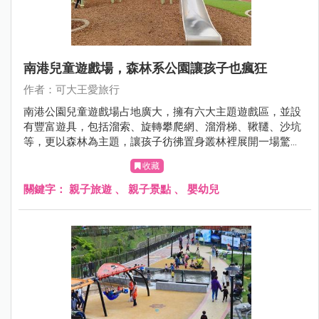
南港兒童遊戲場，森林系公園讓孩子也瘋狂
作者：可大王愛旅行
南港公園兒童遊戲場占地廣大，擁有六大主題遊戲區，並設
有豐富遊具，包括溜索、旋轉攀爬網、溜滑梯、鞦韆、沙坑
等，更以森林為主題，讓孩子彷彿置身叢林裡展開一場驚奇
冒險。
收藏
關鍵字：
親子旅遊
、
親子景點
、
嬰幼兒