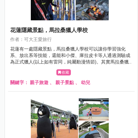
花蓮隱藏景點，馬拉桑獵人學校
作者：可大王愛旅行
花蓮有一處隱藏景點，馬拉桑獵人學校可以讓你學習強化
系、放出系等技能，還能和小傑、庫拉皮卡等人通過測驗成
為正式獵人(以上如有雷同，純屬動漫情節)。其實馬拉桑獵
人學校可以讓遊客體驗射山豬、設陷阱以及撒網捕魚，還有
收藏
竹筒飯DIY、喝小米酒烤肉。想玩點不一樣的花蓮嗎? 來當個
一日原民獵人吧，好玩又好笑。
關鍵字：
親子旅遊
、
親子景點
、
幼兒