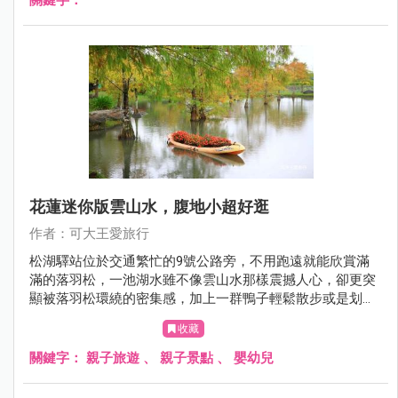
花蓮迷你版雲山水，腹地小超好逛
作者：可大王愛旅行
松湖驛站位於交通繁忙的9號公路旁，不用跑遠就能欣賞滿
滿的落羽松，一池湖水雖不像雲山水那樣震撼人心，卻更突
顯被落羽松環繞的密集感，加上一群鴨子輕鬆散步或是划行
水面，好拍程度不輸雲山水。此外，松湖驛站本身更是間美
收藏
食餐廳，三五好友點上幾道熱炒伴著談笑聲，或是喝杯下午
茶，逛逛園區拍拍照，冬天來花蓮，行程千萬不要少了它。
關鍵字：
親子旅遊
、
親子景點
、
嬰幼兒