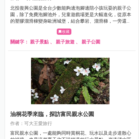
北投復興公園是全台少數能夠邊泡腳邊陪小孩玩耍的親子公
園，除了免費泡腳池外，兒童遊戲場更是大幅進化，從原本
的塑膠溜滑梯變身歐洲城堡，結合攀岩、溜滑梯，一旁還有
攀繩和沙坑，真的好好玩！
收藏
關鍵字：
親子景點
、
親子旅遊
、
親子公園
油桐花季來臨，探訪富民親水公園
作者：可大王愛旅行
富民親水公園，一處能夠同時賞桐花、玩水以及走步道散心