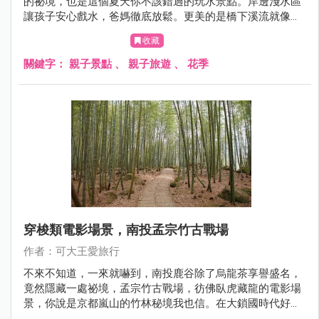
的祕境，也是這個夏天你不該錯過的玩水景點。岸邊淺水區
讓孩子安心戲水，爸媽徹底放鬆。更美的是橋下溪流就像四
草綠色隧道，優美步道加上寬闊河面又像日本美麗河谷，再
收藏
送你一棵油桐花樹，隨著風起，落下浪漫的五月雪，還不來
拍爆！
關鍵字：
親子景點
、
親子旅遊
、
花季
穿梭類電影場景，南投孟宗竹古戰場
作者：可大王愛旅行
不來不知道，一來就嚇到，南投鹿谷除了烏龍茶享譽盛名，
竟然隱藏一處祕境，孟宗竹古戰場，彷佛臥虎藏龍的電影場
景，你說是京都嵐山的竹林秘境我也信。在大鎖國時代好想
去日本? 來這重溫日本旅行的幸福感吧。