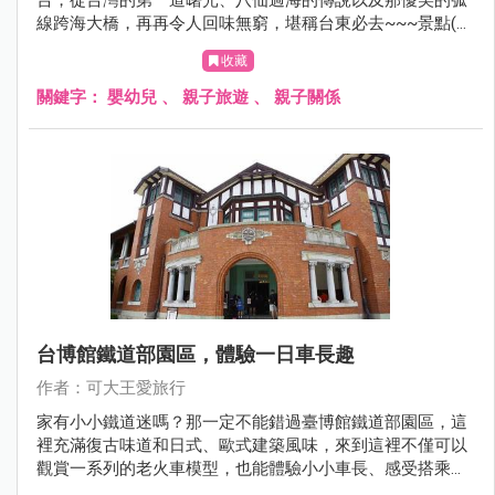
線跨海大橋，再再令人回味無窮，堪稱台東必去~~~景點(斷
點斷得很尷尬)。三仙台也是台灣少有的跨海景點，拾階踏上
收藏
拱橋遠眺愛心海灣。一旁是礫石沙灘，小孩玩石頭，爸媽吹
著海風讓人忘憂解愁。出發吧，一起越過跨海拱橋，尋找傳
關鍵字：
嬰幼兒
、
親子旅遊
、
親子關係
說中神明也為之留戀的傳說之地吧。
台博館鐵道部園區，體驗一日車長趣
作者：可大王愛旅行
家有小小鐵道迷嗎？那一定不能錯過臺博館鐵道部園區，這
裡充滿復古味道和日式、歐式建築風味，來到這裡不僅可以
觀賞一系列的老火車模型，也能體驗小小車長、感受搭乘火
車的樂趣，快帶孩子來玩吧！