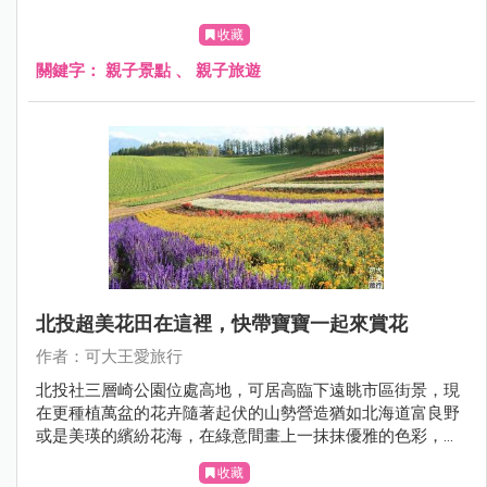
收藏
關鍵字：
親子景點
、
親子旅遊
北投超美花田在這裡，快帶寶寶一起來賞花
作者：可大王愛旅行
北投社三層崎公園位處高地，可居高臨下遠眺市區街景，現
在更種植萬盆的花卉隨著起伏的山勢營造猶如北海道富良野
或是美瑛的繽紛花海，在綠意間畫上一抹抹優雅的色彩，輕
柔地塗繪出五顏六色的夢幻花毯。
收藏