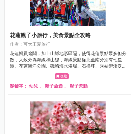
花蓮親子小旅行，美食景點全攻略
作者：可大王愛旅行
花蓮幅員遼闊，加上山脈地形區隔，使得花蓮景點眾多但分
散，大致分為海線和山線，海線景點從北至南分別有七星
潭、花蓮海洋公園、磯崎海水浴場、石梯坪、秀姑巒溪泛舟
等。山線則有兆豐農場、馬太鞍、瑞穗溫泉、瑞穗牧場、舞
收藏
鶴茶園、安通溫泉、羅山瀑布等，兩方陣容各具特色。
關鍵字：
幼兒
、
親子旅遊
、
親子景點