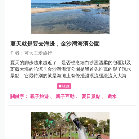
夏天就是要去海邊，金沙灣海濱公園
作者：可大王愛旅行
夏天的腳步越來越近了，是否想念細白沙灘溫柔的包覆以及
蔚藍大海的沁涼？金沙灣海濱公園是我首先推薦的親子玩水
景點，它最特別的就是海灘上有條淺淺溪流緩緩流入大海，
小孩可以在這淺灘玩水，溪水也不像海水那樣溼黏，更好清
收藏
理。溪水在內、海水在外所形成內外夾攻大力玩的特殊景
色，一旁還有公廁可免費沖洗，這樣方便安全的玩水景點不
關鍵字：
親子旅遊
、
親子互動
、
夏日景點
、
戲水
要錯過了。