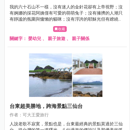
我的六十石山不一樣，沒有迷人的金針花卻有上帝視野；沒
有婀娜的採花阿姨僅有可愛的萌萌兔子；沒有擁擠的人潮只
有靜謐的氛圍與慵懶的貓咪；沒有浮誇的耶穌光但有繚繞山
嵐將我的心繫在這塊美麗的土地。原來，六十石山一年四季
收藏
皆美，讓人驚豔。
關鍵字：
嬰幼兒
、
親子旅遊
、
親子關係
台東超美勝地，跨海景點三仙台
作者：可大王愛旅行
人說老歌不寂寞，景點也是，台東最經典的景點莫過於三仙
台，從台灣的第一道曙光、八仙過海的傳說以及那優美的弧