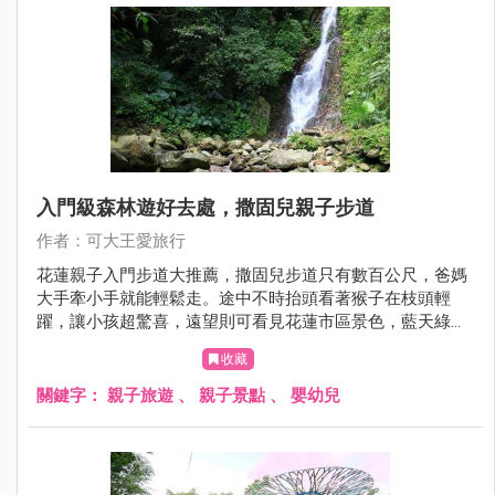
入門級森林遊好去處，撒固兒親子步道
作者：可大王愛旅行
花蓮親子入門步道大推薦，撒固兒步道只有數百公尺，爸媽
大手牽小手就能輕鬆走。途中不時抬頭看著猴子在枝頭輕
躍，讓小孩超驚喜，遠望則可看見花蓮市區景色，藍天綠意
超舒心。大約30分鐘就能遇見超美瀑布，如銀河劃過山壁飛
收藏
濺出點點星芒，一旁淺淺水池可玩水，夏天來這裡最是清涼
消暑。爬山健行，豐富生態又能玩水，親子家庭就來這裡鍛
關鍵字：
親子旅遊
、
親子景點
、
嬰幼兒
鍊水之呼吸吧。