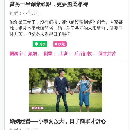
當另一半創業維艱，更要溫柔相待
作者：小羊貝貝
他創業三年了，沒有虧損，卻也還沒賺到錢的創業。大家都
說，婚後本來就該節省一點，為了共同的未來努力，雖要同
甘共苦，但卻令人覺得日子壓抑。
收藏
關鍵字：
婚姻
、
創業
、
上班
、
斤斤計較
、
同甘共苦
婚姻經營──小事勿放大，日子簡單才舒心
作者：小羊貝貝