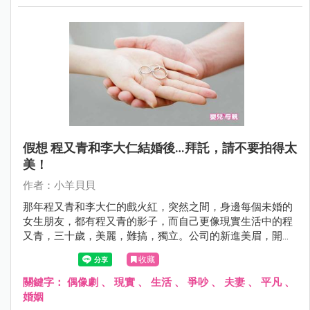
假想 程又青和李大仁結婚後…拜託，請不要拍得太
美！
作者：小羊貝貝
那年程又青和李大仁的戲火紅，突然之間，身邊每個未婚的
女生朋友，都有程又青的影子，而自己更像現實生活中的程
又青，三十歲，美麗，難搞，獨立。公司的新進美眉，開始
叫著我某某姊，聽著刺耳，而人家也只是表示禮貌，以表尊
收藏
敬。
關鍵字：
偶像劇
、
現實
、
生活
、
爭吵
、
夫妻
、
平凡
、
婚姻