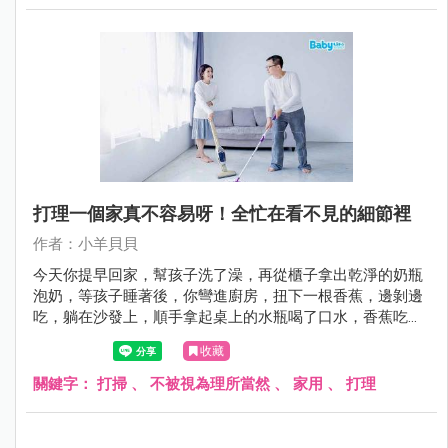
打理一個家真不容易呀！全忙在看不見的細節裡
作者：小羊貝貝
今天你提早回家，幫孩子洗了澡，再從櫃子拿出乾淨的奶瓶
泡奶，等孩子睡著後，你彎進廚房，扭下一根香蕉，邊剝邊
吃，躺在沙發上，順手拿起桌上的水瓶喝了口水，香蕉吃
完，又再起身，拿了片雜糧吐司，抺上草莓果醬......
收藏
關鍵字：
打掃
、
不被視為理所當然
、
家用
、
打理