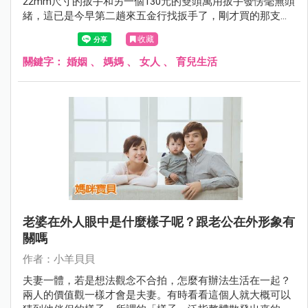
22mm尺寸的扳手和另一個130元的雙頭萬用扳手發愣毫無頭
緒，這已是今早第二趟來五金行找扳手了，剛才買的那支太
小，還沒轉動縲絲帽自己就先滑牙了，正拿起手機搜尋「扳
收藏
手比較」時，忽然想起家中那些四處亂放的小零件，對
了! 我需要一個工具箱，此時腦中想起看過的一篇文章《結
關鍵字：
婚姻
、
媽媽
、
女人
、
育兒生活
婚十年，我活成了大哥的大哥》。我結婚還沒滿十年，卻已
經很Man了。
老婆在外人眼中是什麼樣子呢？跟老公在外形象有
關嗎
作者：小羊貝貝
夫妻一體，若是想法觀念不合拍，怎麼有辦法生活在一起？
兩人的價值觀一樣才會是夫妻。有時看看這個人就大概可以