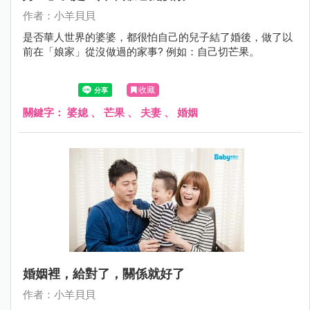
作者：小羊貝貝
是否華人世界的婆婆，都很怕自己的兒子結了婚後，做了以
前在「娘家」從沒做過的家事? 例如：自己切芒果。
收藏
關鍵字：
婆媳
、
芒果
、
夫妻
、
婚姻
婚姻裡，給對了，關係就好了
作者：小羊貝貝