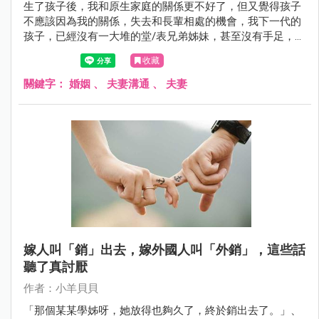
生了孩子後，我和原生家庭的關係更不好了，但又覺得孩子
不應該因為我的關係，失去和長輩相處的機會，我下一代的
孩子，已經沒有一大堆的堂/表兄弟姊妹，甚至沒有手足，總
想著讓孩子回去見見外公、外婆，於是我向先生表明希望他
收藏
帶孩子回我家一趟，他這事辦得妥妥當當，孩子回來後，開
心的說她坐在阿嬤腿上、阿公說她很可愛等等，拿了紅包、
關鍵字：
婚姻
、
夫妻溝通
、
夫妻
還帶回了一堆蛋糕餅乾。
嫁人叫「銷」出去，嫁外國人叫「外銷」，這些話
聽了真討厭
作者：小羊貝貝
「那個某某學姊呀，她放得也夠久了，終於銷出去了。」、