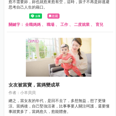
愈不需要妳，妳也就愈來愈有空，這時，孩子不再是妳逃避
思考自己人生的藉口。
收藏
關鍵字：
全職媽媽
、
職場
、
工作
、
二度就業
、
育兒
女友被當寶，當媽變成草
作者：小羊貝貝
總之，當女友的年代，是回不去了，多想無益，想了更悽
涼。當媽後，自己堅強活著，比事事要人關注呵護，還要懂
事踏實多了，當媽愈久，愈能體會。