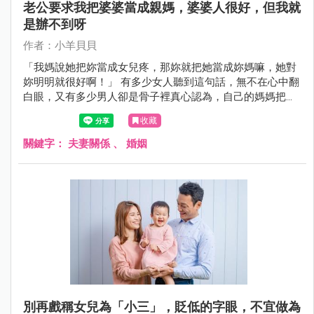
老公要求我把婆婆當成親媽，婆婆人很好，但我就
是辦不到呀
作者：小羊貝貝
「我媽說她把妳當成女兒疼，那妳就把她當成妳媽嘛，她對
妳明明就很好啊！」 有多少女人聽到這句話，無不在心中翻
白眼，又有多少男人卻是骨子裡真心認為，自己的媽媽把媳
婦當成親生女兒！
收藏
關鍵字：
夫妻關係
、
婚姻
別再戲稱女兒為「小三」，貶低的字眼，不宜做為