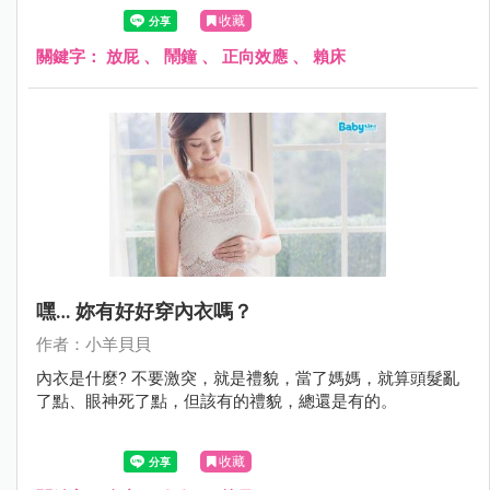
視加嫌惡，立刻火速彈開。而孩子在嬰兒時期，睡覺時也常
收藏
會漏屁，一聲可愛的「噗~」，做媽的還會特地爬起身去
聞，多稚嫩清新的屁味啊！
關鍵字：
放屁
、
鬧鐘
、
正向效應
、
賴床
嘿… 妳有好好穿內衣嗎？
作者：小羊貝貝
內衣是什麼? 不要激突，就是禮貌，當了媽媽，就算頭髮亂
了點、眼神死了點，但該有的禮貌，總還是有的。
收藏