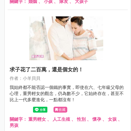
關鍵字：
婚姻
、
小孩
、
隊友
、
大孩子
求子花了二百萬，還是個女的！
作者：小羊貝貝
我始終都不能否認一個鐵的事實，即使在六、七年級父母的
心理，重男輕女的觀念，仍為數不少，它始終存在，甚至不
比上一代多麼進化，一點都沒有！
收藏
關鍵字：
重男輕女
、
人工生殖
、
性別
、
懷孕
、
女孩
、
男孩