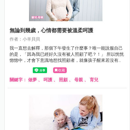
無論到幾歲，心情都需要被溫柔呵護
作者：小羊貝貝
我一直想去解釋，那個下午發生了什麼事？唯一能說服自己
的是，「因為我已經好久沒有被人照顧了吧？！」 所以恍恍
惚惚中，才會下意識地想找照顧者，就像孩子醒來若沒有看
到我，總是會大哭，那個恍惚的午後，我竟回到幼兒時期的
收藏
求生本能。
關鍵字：
做夢
、
呵護
、
照顧
、
母親
、
育兒