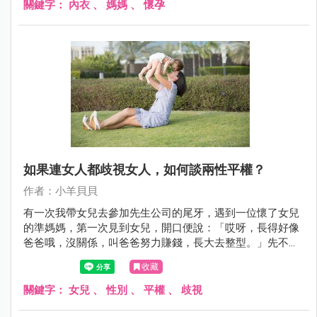
關鍵字：
內衣
、
媽媽
、
懷孕
如果連女人都歧視女人，如何談兩性平權？
作者：小羊貝貝
有一次我帶女兒去參加先生公司的尾牙，遇到一位懷了女兒
的準媽媽，第一次見到女兒，開口便說：「哎呀，長得好像
爸爸哦，沒關係，叫爸爸努力賺錢，長大去整型。」先不論
我聽到的當下有多麼不悅，對方多麼失禮白目。只是，一個
收藏
女性，同時懷著女兒的女性，看待自己的性別，看待未出世
的女兒，竟也如此輕薄無知，而且不、自、知。
關鍵字：
女兒
、
性別
、
平權
、
歧視