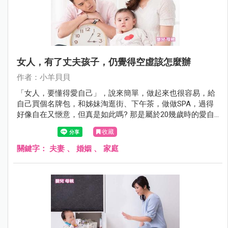
女人，有了丈夫孩子，仍覺得空虛該怎麼辦
作者：小羊貝貝
「女人，要懂得愛自己」，說來簡單，做起來也很容易，給
自己買個名牌包，和姊妹淘逛街、下午茶，做做SPA，過得
好像自在又愜意，但真是如此嗎? 那是屬於20幾歲時的愛自
己，其實很膚淺表面，當年歲漸長，經濟能力愈來愈強時，
收藏
會發現名牌包再多、就算坐在半島酒店喝下午茶、甚至飛去
峇里島做SPA，那些外在行為的寵愛，滿足感只能維持一個
關鍵字：
夫妻
、
婚姻
、
家庭
下午，最多一個禮拜，無法持久。