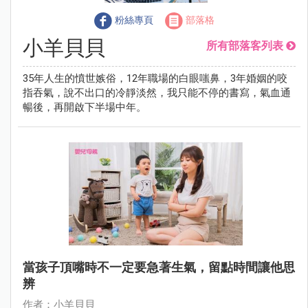
粉絲專頁
部落格
小羊貝貝
所有部落客列表
35年人生的憤世嫉俗，12年職場的白眼嗤鼻，3年婚姻的咬
指吞氣，說不出口的冷靜淡然，我只能不停的書寫，氣血通
暢後，再開啟下半場中年。
當孩子頂嘴時不一定要急著生氣，留點時間讓他思
辨
作者：小羊貝貝