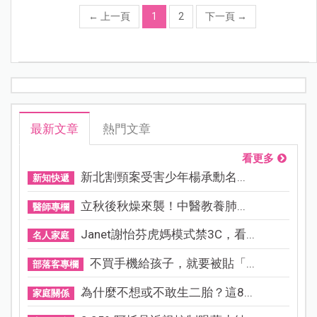
←
上一頁
1
2
下一頁
→
最新文章
熱門文章
看更多
新北割頸案受害少年楊承勳名...
新知快遞
立秋後秋燥來襲！中醫教養肺...
醫師專欄
Janet謝怡芬虎媽模式禁3C，看...
名人家庭
不買手機給孩子，就要被貼「...
部落客專欄
為什麼不想或不敢生二胎？這8...
家庭關係