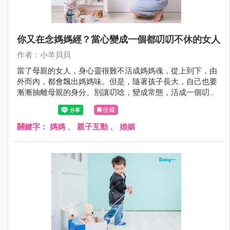
你又在念媽媽經？當心變成一個都叨叨不休的女人
作者：小羊貝貝
當了母親的女人，身心靈很難不活成媽媽魂，從上到下，由
外而內，都會飄出媽媽味。但是，隨著孩子長大，自己也要
漸漸抽離母親的身分。別讓叨唸，變成常態，活成一個叨叨
不休，終有一天，連自己看了也討厭的女人。
收藏
關鍵字：
媽媽
、
親子互動
、
婚姻