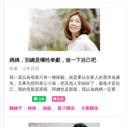
媽媽，別總是犧牲奉獻，做一下自己吧
作者：小羊貝貝
我一直以為母親只有一種樣貌，就是要以全家人的需求為優
先，凡事先想到老公小孩，把其他人安頓好了，最後才是自
己，我的母親是那樣，阿嬤也是那樣，我以為媽媽一定要會
作菜、會熬湯、會打豆漿、會做養生麵包、烤無糖餅乾，我
收藏
的母親就是那種經典的完美形象，可是她不快樂，總是皺著
眉，手裡忙著，嘴上的抱怨也沒停過，我從不相信什麼叫無
關鍵字：
媽媽
、
婚姻
、
親子關係
、
夫妻關係
怨無悔的犧牲奉獻，因為犧牲奉獻的人，總是讓人想逃離。