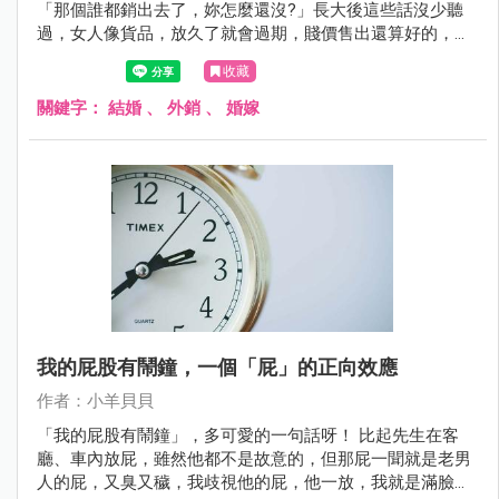
「那個誰都銷出去了，妳怎麼還沒?」長大後這些話沒少聽
過，女人像貨品，放久了就會過期，賤價售出還算好的，
「銷」不出去才最慘。這些歧視的字眼與觀念，除了存在於
收藏
上個世代的長輩，更令人不悅的是，也同樣存在我屬於的
六、七年級世代中。
關鍵字：
結婚
、
外銷
、
婚嫁
我的屁股有鬧鐘，一個「屁」的正向效應
作者：小羊貝貝
「我的屁股有鬧鐘」，多可愛的一句話呀！ 比起先生在客
廳、車內放屁，雖然他都不是故意的，但那屁一聞就是老男
人的屁，又臭又穢，我歧視他的屁，他一放，我就是滿臉鄙