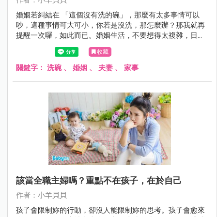
婚姻若糾結在 「這個沒有洗的碗」，那麼有太多事情可以
吵，這種事情可大可小，你若是沒洗，那怎麼辦？那我就再
提醒一次囉，如此而已。婚姻生活，不要想得太複雜，日子
簡單，才會順心。
收藏
關鍵字：
洗碗
、
婚姻
、
夫妻
、
家事
該當全職主婦嗎？重點不在孩子，在於自己
作者：小羊貝貝
孩子會限制妳的行動，卻沒人能限制妳的思考。孩子會愈來