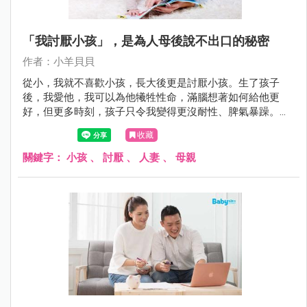
「我討厭小孩」，是為人母後說不出口的秘密
作者：小羊貝貝
從小，我就不喜歡小孩，長大後更是討厭小孩。生了孩子
後，我愛他，我可以為他犧牲性命，滿腦想著如何給他更
好，但更多時刻，孩子只令我變得更沒耐性、脾氣暴躁。有
了孩子之後，我更確切知道「我真的不喜歡小孩」，「我的
收藏
內建母愛，應該是朋友圈裡最少的吧？！」我常常這樣想。
關鍵字：
小孩
、
討厭
、
人妻
、
母親