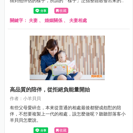
猜到他伴侶的樣子，所謂的「樣子」泛指整體散發出來的感
覺、氣質、說話方式、習慣動作，這樣的說法對嗎？
收藏
關鍵字：
夫妻
、
婚姻關係
、
夫妻相處
高品質的陪伴，從拒絕負能量開始
作者：小羊貝貝
有些父母愛碎念，本來從普通的相處最後都變成怨懟的陪
伴，不想要複製上一代的相處，該怎麼做呢？聽聽部落客小
羊貝貝怎麼說。
收藏