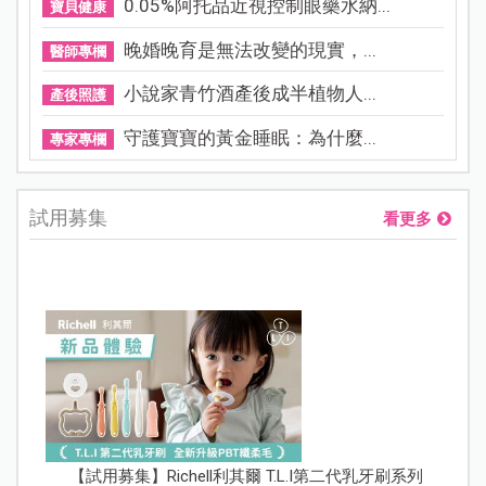
0.05%阿托品近視控制眼藥水納...
寶貝健康
晚婚晚育是無法改變的現實，...
醫師專欄
小說家青竹酒產後成半植物人...
產後照護
守護寶寶的黃金睡眠：為什麼...
專家專欄
試用募集
看更多
【試用募集】Richell利其爾 T.L.I第二代乳牙刷系列