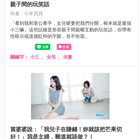
親子間的玩笑話
作者：小羊貝貝
「看到我和老公牽手，女兒硬要把我們分開，根本就是最強
小三嘛」這些話雖是形容親子間親暱互動的玩笑話，但帶有
性暗示或道德貶抑的字眼，並不恰當。
收藏
關鍵字：
小三
、
女兒
、
夫妻
當婆婆說：「我兒子在賺錢！妳就該把芒果切
好！」我是主婦，難道就該做？！