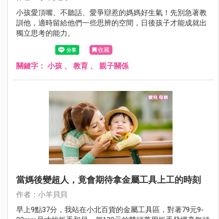
小孩愛頂嘴、不聽話、愛爭辯惹的媽媽好生氣！先別急著教
訓他，適時留給他們一些思辨的空間，日後孩子才能成就出
獨立思考的能力。
收藏
關鍵字：
小孩
、
教育
、
親子關係
當媽後變超人，竟會期待拿金屬工具上工的時刻
作者：小羊貝貝
早上9點37分，我站在小北百貨的金屬工具區，對著79元9-