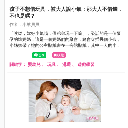
孩子不想借玩具，被大人說小氣；那大人不借錢，
不也是嗎？
作者：小羊貝貝
「唉呦，妳好小氣哦，借弟弟玩一下嘛」，發話的是一個懷
孕的準媽媽，這是一個媽媽們的聚會，總會穿插幾個小孩，
小姊姊帶了她的公主貼紙書在一旁貼貼紙，其中一人的小兒
子也想玩，小姊姊不肯借，二個孩子的媽媽都沒講話，倒是
收藏
這位不關她事的準媽媽先說話了：「姊姊好小氣哦，借弟弟
玩一下嘛！」
關鍵字：
嬰幼兒
、
玩具
、
溝通
、
遊戲學習