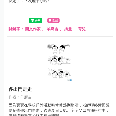
決定了，下次理平頭啦?
收藏
關鍵字：
圖文作家
、
羊麻吉
、
插畫
、
育兒
多出門走走
作者：羊麻吉
因為寶寶在學校戶外活動時常常熱到崩潰，老師聯絡簿提醒
要多帶他出門走走，適應夏日天氣。宅宅父母自我檢討中，
但是這麼熱真的好不想出門啊……