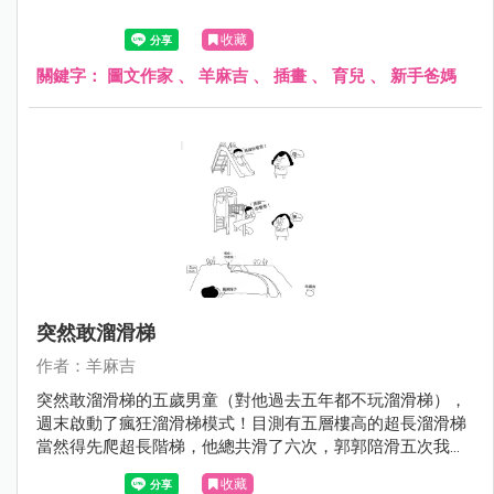
收藏
關鍵字：
圖文作家
、
羊麻吉
、
插畫
、
育兒
、
新手爸媽
突然敢溜滑梯
作者：羊麻吉
突然敢溜滑梯的五歲男童（對他過去五年都不玩溜滑梯），
週末啟動了瘋狂溜滑梯模式！目測有五層樓高的超長溜滑梯
當然得先爬超長階梯，他總共滑了六次，郭郭陪滑五次我一
次！
收藏