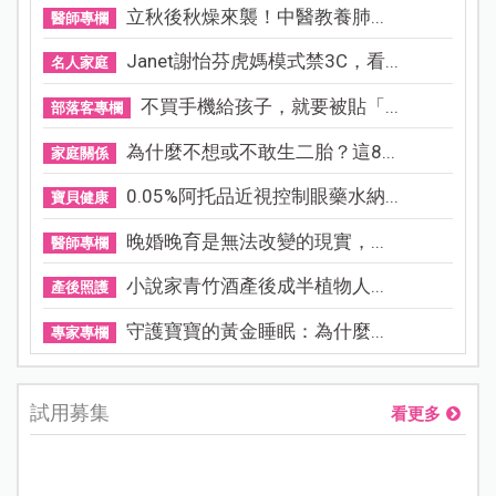
立秋後秋燥來襲！中醫教養肺...
醫師專欄
Janet謝怡芬虎媽模式禁3C，看...
名人家庭
不買手機給孩子，就要被貼「...
部落客專欄
為什麼不想或不敢生二胎？這8...
家庭關係
0.05%阿托品近視控制眼藥水納...
寶貝健康
晚婚晚育是無法改變的現實，...
醫師專欄
小說家青竹酒產後成半植物人...
產後照護
守護寶寶的黃金睡眠：為什麼...
專家專欄
試用募集
看更多