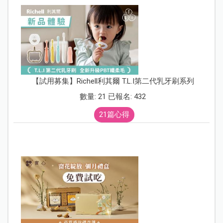
【試用募集】Richell利其爾 T.L.I第二代乳牙刷系列
數量: 21 已報名: 432
21篇心得