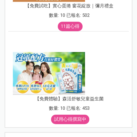
【免費試吃】實心蛋捲 窗花綻放｜彌月禮盒
數量: 10 已報名: 502
11篇心得
【免費體驗】森活舒敏兒童益生菌
數量: 10 已報名: 453
試用心得撰寫中