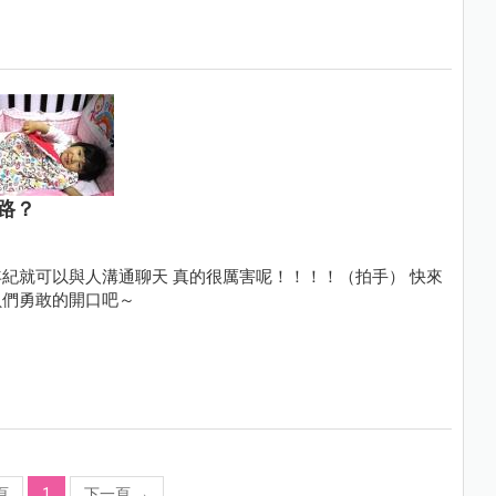
路？
紀就可以與人溝通聊天 真的很厲害呢！！！！（拍手） 快來
貝們勇敢的開口吧～
頁
1
下一頁
→