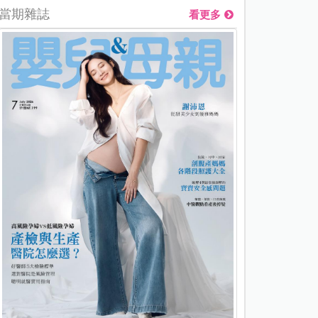
當期雜誌
看更多