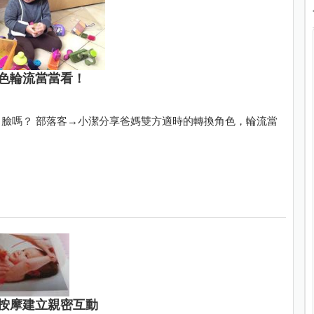
色輪流當當看！
臉嗎？ 部落客→小潔分享爸媽雙方適時的轉換角色，輪流當
按摩建立親密互動