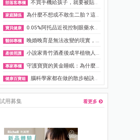
不買手機給孩子，就要被貼「...
部落客專欄
為什麼不想或不敢生二胎？這8...
家庭關係
0.05%阿托品近視控制眼藥水納...
寶貝健康
晚婚晚育是無法改變的現實，...
醫師專欄
小說家青竹酒產後成半植物人...
產後照護
守護寶寶的黃金睡眠：為什麼...
專家專欄
腦科學家都在做的散步秘訣！...
健康百寶箱
試用募集
看更多