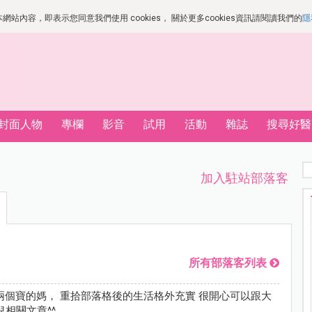
站內容，即表示您同意我們使用 cookies， 關於更多cookies資訊請閱讀我們的
隱
封面人物
專欄
影音
試用
活動
雜誌
搜尋好醫
加入駐站部落客
所有部落客列表
兩個寶的媽， 重拾部落格後的生活格外充實 很開心可以跟大
相關文章^^