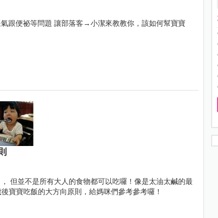
氣跟便祕等問題 讓部落客→小潔來教教你，該如何幫寶寶
則
， 但並不是所有大人的食物都可以吃囉！像是太油太鹹的最
一歲後寶寶吃飯的大方向原則，給媽咪們參考參考囉！