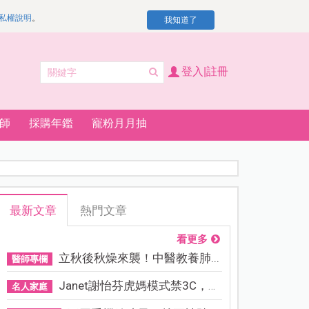
私權說明
。
我知道了
登入|註冊
師
採購年鑑
寵粉月月抽
最新文章
熱門文章
看更多
立秋後秋燥來襲！中醫教養肺...
醫師專欄
Janet謝怡芬虎媽模式禁3C，看...
名人家庭