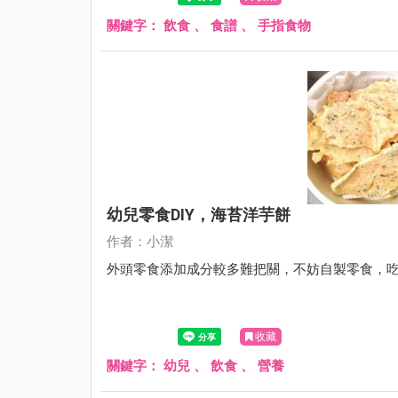
關鍵字：
飲食
、
食譜
、
手指食物
幼兒零食DIY，海苔洋芋餅
作者：小潔
外頭零食添加成分較多難把關，不妨自製零食，
收藏
關鍵字：
幼兒
、
飲食
、
營養