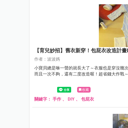
【育兒妙招】舊衣新穿！包屁衣改造計畫DI
作者：波波媽
小寶貝總是咻一聲的就長大了～衣服也是穿沒幾
而且一次不夠，還有二度改造喔！超省錢大作戰～Re
收藏
關鍵字：
手作
、
DIY
、
包屁衣