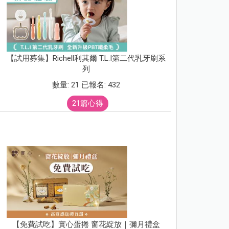
【試用募集】Richell利其爾 T.L.I第二代乳牙刷系
列
數量: 21 已報名: 432
21篇心得
【免費試吃】實心蛋捲 窗花綻放｜彌月禮盒