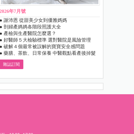
2026年7月號
● 謝沛恩 從甜美少女到優雅媽媽
● 剖婦產媽媽各階段照護大全
● 產檢與生產醫院怎麼選？
● 好醫師５大檢驗標準 選對醫院是風險管理
● 破解４個最常被誤解的寶寶安全感問題
● 藥膳、茶飲、日常保養 中醫觀點看產後掉髮
雜誌訂閱