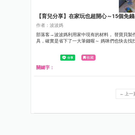
【育兒分享】在家玩也超開心～15個免
作者：波波媽
部落客→波波媽利用家中現有的材料， 替寶貝製
具，確實是省下了一大筆錢喔～ 媽咪們也快去找
收藏
關鍵字：
←
上一