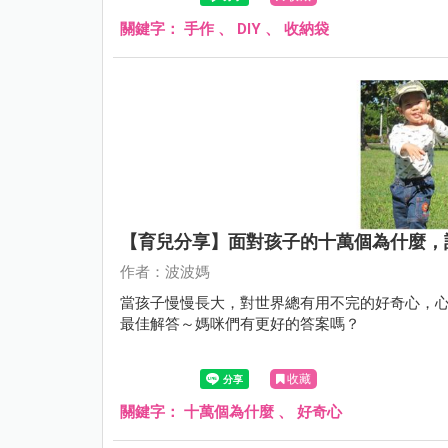
關鍵字：
手作
、
DIY
、
收納袋
【育兒分享】面對孩子的十萬個為什麼，
作者：波波媽
當孩子慢慢長大，對世界總有用不完的好奇心，心
最佳解答～媽咪們有更好的答案嗎？
收藏
關鍵字：
十萬個為什麼
、
好奇心