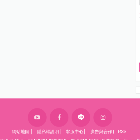
網站地圖
│
隱私權說明
│
客服中心
│
廣告與合作
|
RSS