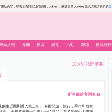
站內容，即表示您同意我們使用 cookies， 關於更多cookies資訊請閱讀我們的
隱
封面人物
專欄
影音
試用
活動
雜誌
搜尋好醫
加入駐站部落客
媽
所有部落客列表
咪的生涯剛剛邁入第三年。 喜歡閱讀，旅行，手作和放空，
廚房。 正和波波爸一起進行一項以父母為名的耐心大修鍊。