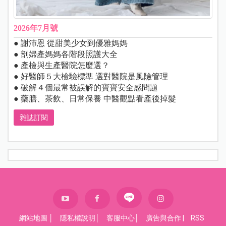
2026年7月號
● 謝沛恩 從甜美少女到優雅媽媽
● 剖婦產媽媽各階段照護大全
● 產檢與生產醫院怎麼選？
● 好醫師５大檢驗標準 選對醫院是風險管理
● 破解４個最常被誤解的寶寶安全感問題
● 藥膳、茶飲、日常保養 中醫觀點看產後掉髮
雜誌訂閱
網站地圖
│
隱私權說明
│
客服中心
│
廣告與合作
|
RSS