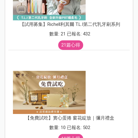
【試用募集】Richell利其爾 T.L.I第二代乳牙刷系列
數量: 21 已報名: 432
21篇心得
【免費試吃】實心蛋捲 窗花綻放｜彌月禮盒
數量: 10 已報名: 502