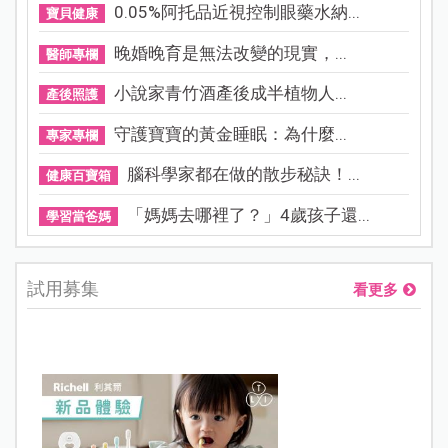
0.05%阿托品近視控制眼藥水納...
寶貝健康
晚婚晚育是無法改變的現實，...
醫師專欄
小說家青竹酒產後成半植物人...
產後照護
守護寶寶的黃金睡眠：為什麼...
專家專欄
腦科學家都在做的散步秘訣！...
健康百寶箱
「媽媽去哪裡了？」4歲孩子還...
學習當爸媽
試用募集
看更多