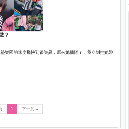
做？
氣墊樂園的速度飛快到很詭異，原來她插隊了，我立刻把她帶
頁
1
下一頁
→