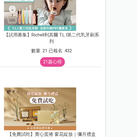
【試用募集】Richell利其爾 T.L.I第二代乳牙刷系
列
數量: 21 已報名: 432
21篇心得
【免費試吃】實心蛋捲 窗花綻放｜彌月禮盒