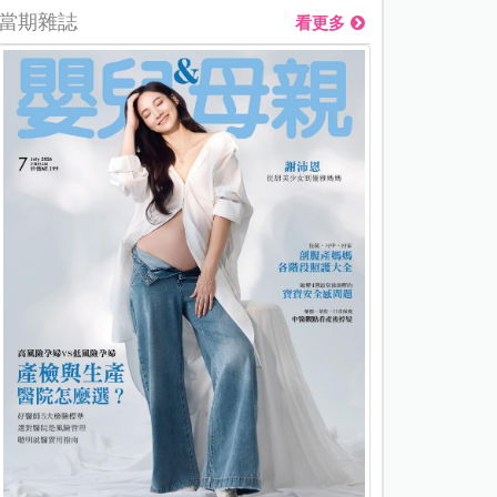
當期雜誌
看更多