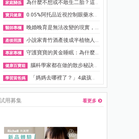
為什麼不想或不敢生二胎？這8...
家庭關係
0.05%阿托品近視控制眼藥水納...
寶貝健康
晚婚晚育是無法改變的現實，...
醫師專欄
小說家青竹酒產後成半植物人...
產後照護
守護寶寶的黃金睡眠：為什麼...
專家專欄
腦科學家都在做的散步秘訣！...
健康百寶箱
「媽媽去哪裡了？」4歲孩子還...
學習當爸媽
試用募集
看更多