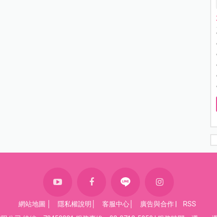
網站地圖
│
隱私權說明
│
客服中心
│
廣告與合作
|
RSS