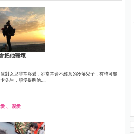
會把他寵壞
爸爸對女兒非常疼愛，卻常常會不經意的冷落兒子，有時可能
，順便提醒他......
寵愛
、
溺愛