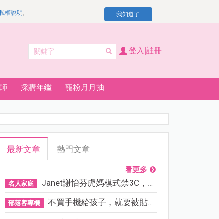
私權說明
。
我知道了
登入|註冊
師
採購年鑑
寵粉月月抽
最新文章
熱門文章
看更多
Janet謝怡芬虎媽模式禁3C，看...
名人家庭
不買手機給孩子，就要被貼「...
部落客專欄