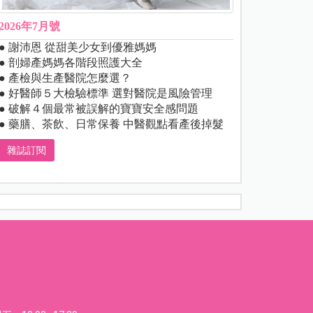
2026年7月號
● 謝沛恩 從甜美少女到優雅媽媽
● 剖婦產媽媽各階段照護大全
● 產檢與生產醫院怎麼選？
● 好醫師５大檢驗標準 選對醫院是風險管理
● 破解４個最常被誤解的寶寶安全感問題
● 藥膳、茶飲、日常保養 中醫觀點看產後掉髮
雜誌訂閱