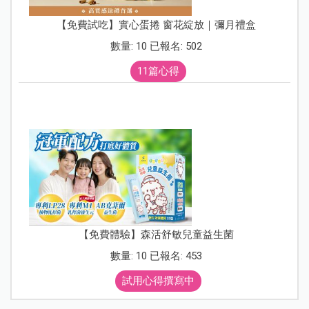
【免費試吃】實心蛋捲 窗花綻放｜彌月禮盒
數量: 10 已報名: 502
11篇心得
【免費體驗】森活舒敏兒童益生菌
數量: 10 已報名: 453
試用心得撰寫中