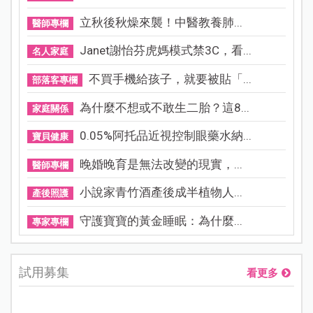
立秋後秋燥來襲！中醫教養肺...
醫師專欄
Janet謝怡芬虎媽模式禁3C，看...
名人家庭
不買手機給孩子，就要被貼「...
部落客專欄
為什麼不想或不敢生二胎？這8...
家庭關係
0.05%阿托品近視控制眼藥水納...
寶貝健康
晚婚晚育是無法改變的現實，...
醫師專欄
小說家青竹酒產後成半植物人...
產後照護
守護寶寶的黃金睡眠：為什麼...
專家專欄
試用募集
看更多