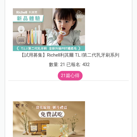
【試用募集】Richell利其爾 T.L.I第二代乳牙刷系列
數量: 21 已報名: 432
21篇心得