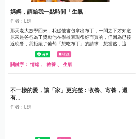
媽媽，請給我一點時間「生氣」
作者：L媽
那天老大放學回來，我從他書包拿出布丁，一問之下才知道
原來是爸爸為了獎勵他在學校表現很好而買的，但因為已接
近晚餐，我拒絕了葡萄「想吃布丁」的請求，想當然，這小
子便開始「鬧脾氣」。
收藏
關鍵字：
情緒
、
教養
、
生氣
不一樣的愛，讓「家」更完整：收養、寄養，還
有...
作者：L媽