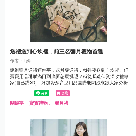
送禮送到心坎裡，前三名彌月禮物首選
作者：L媽
說到彌月送禮這件事，既然要送禮，就得要送到心坎裡。但
寶寶用品琳瑯滿目到底要怎麼挑呢？就從我這個資深收禮專
家(自己講XD)，外加資深育兒用品團購老闆娘來跟大家分析
一下吧！好的禮物可以增進關係，不管用多久，讓對方看到
收藏
您的禮物就會心存感激。不好的禮物，除了會增加對方的困
擾，還有可能損害寶寶健康呢！
關鍵字：
寶寶禮物
、
彌月禮