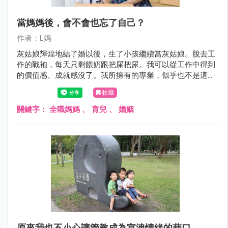
當媽媽後，會不會也忘了自己？
作者：L媽
灰姑娘輝煌地結了婚以後，生了小孩繼續當灰姑娘。脫去工
作的戰袍，每天只剩餵奶跟把屎把尿。我可以從工作中得到
的價值感、成就感沒了。我所擁有的專業，似乎也不是這麼
重要。連我最喜歡彈的琴，也很少再碰了。「灰姑娘」從此
收藏
成了「灰大嬸」難免都會有種失去自我價值的失落感。
關鍵字：
全職媽媽
、
育兒
、
婚姻
原來我也不小心讓管教成為宣洩情緒的藉口