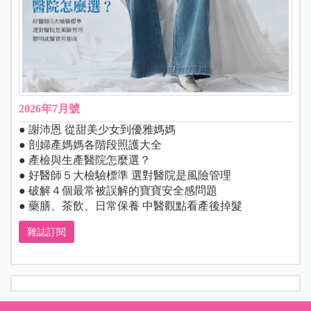
2026年7月號
● 謝沛恩 從甜美少女到優雅媽媽
● 剖婦產媽媽各階段照護大全
● 產檢與生產醫院怎麼選？
● 好醫師５大檢驗標準 選對醫院是風險管理
● 破解４個最常被誤解的寶寶安全感問題
● 藥膳、茶飲、日常保養 中醫觀點看產後掉髮
雜誌訂閱