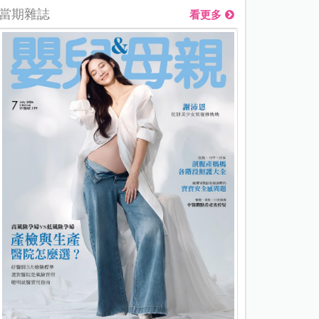
當期雜誌
看更多