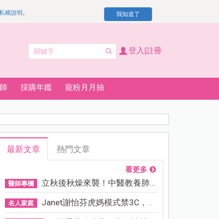
私權說明
。
我知道了
登入|註冊
師
採購年鑑
寵粉月月抽
最新文章
熱門文章
看更多
立秋後秋燥來襲！中醫教養肺...
醫師專欄
Janet謝怡芬虎媽模式禁3C，看...
名人家庭