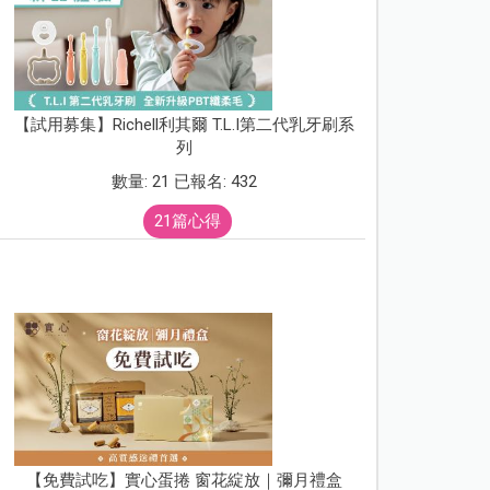
【試用募集】Richell利其爾 T.L.I第二代乳牙刷系
列
數量: 21 已報名: 432
21篇心得
【免費試吃】實心蛋捲 窗花綻放｜彌月禮盒