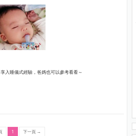
分享入睡儀式經驗，爸媽也可以參考看看～
頁
1
下一頁
→