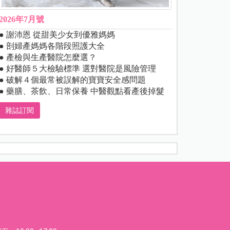
2026年7月號
● 謝沛恩 從甜美少女到優雅媽媽
● 剖婦產媽媽各階段照護大全
● 產檢與生產醫院怎麼選？
● 好醫師５大檢驗標準 選對醫院是風險管理
● 破解４個最常被誤解的寶寶安全感問題
● 藥膳、茶飲、日常保養 中醫觀點看產後掉髮
雜誌訂閱