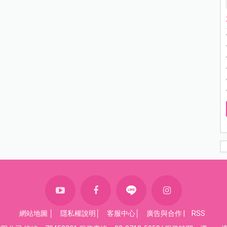
網站地圖
│
隱私權說明
│
客服中心
│
廣告與合作
|
RSS