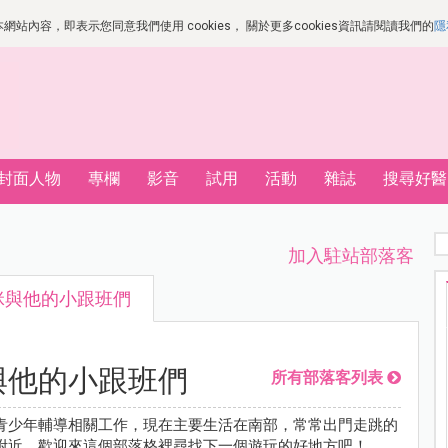
站內容，即表示您同意我們使用 cookies， 關於更多cookies資訊請閱讀我們的
隱
封面人物
專欄
影音
試用
活動
雜誌
搜尋好醫
加入駐站部落客
咪與他的小跟班們
與他的小跟班們
所有部落客列表
青少年輔導相關工作，現在主要生活在南部，常常出門走跳的
附近，歡迎來這個部落格裡尋找下一個遊玩的好地方吧！