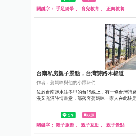
關鍵字：
手足紛爭
、
育兒教育
、
正向教養
台南私房親子景點，台灣詩路木棉道
作者：蔓媽咪與他的小跟班們
位於台南鹽水往學甲的台19線上，有一條台灣詩
漫又充滿詩情畫意，部落客蔓媽咪一家人在此駐
收藏
關鍵字：
親子旅遊
、
親子互動
、
親子景點