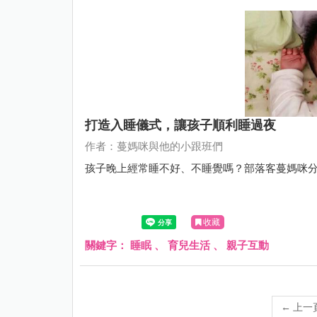
打造入睡儀式，讓孩子順利睡過夜
作者：蔓媽咪與他的小跟班們
孩子晚上經常睡不好、不睡覺嗎？部落客蔓媽咪
收藏
關鍵字：
睡眠
、
育兒生活
、
親子互動
←
上一