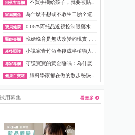
不買手機給孩子，就要被貼「...
部落客專欄
為什麼不想或不敢生二胎？這8...
家庭關係
0.05%阿托品近視控制眼藥水納...
寶貝健康
晚婚晚育是無法改變的現實，...
醫師專欄
小說家青竹酒產後成半植物人...
產後照護
守護寶寶的黃金睡眠：為什麼...
專家專欄
腦科學家都在做的散步秘訣！...
健康百寶箱
試用募集
看更多