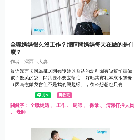
全職媽媽很久沒工作？那請問媽媽每天在做的是什
麼？
作者：潔西卡人妻
最近潔西卡因為鄰居阿姨說她以前待的幼稚園有缺幫忙準備
孩子飯菜的缺，問我要不要去幫忙，好吧其實我本來很猶豫
（因為煮飯我會但不是我的興趣呀），後來想想也只有一早
上不影響我寫作興趣，而且孩子也能帶去就答應了！
收藏
關鍵字：
全職媽媽
、
工作
、
廚師
、
保母
、
清潔打掃人員
、
老師