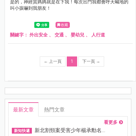
是的，神經質媽媽就是在下我！每次出門我都會呼天喊地的
叫小孩嚇到我朋友！
收藏
關鍵字：
外出安全
、
交通
、
嬰幼兒
、
人行道
←
上一頁
1
下一頁
→
最新文章
熱門文章
看更多
新北割頸案受害少年楊承勳名...
新知快遞