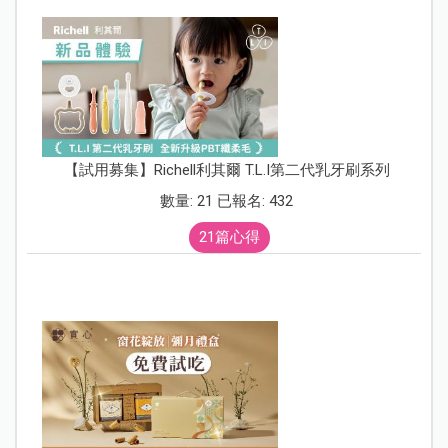
【試用募集】Richell利其爾 T.L.I第二代乳牙刷系列
數量: 21 已報名: 432
21篇心得