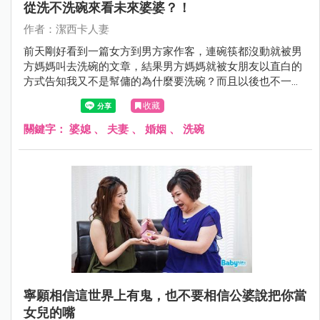
從洗不洗碗來看未來婆婆？！
作者：潔西卡人妻
前天剛好看到一篇女方到男方家作客，連碗筷都沒動就被男
方媽媽叫去洗碗的文章，結果男方媽媽就被女朋友以直白的
方式告知我又不是幫傭的為什麼要洗碗？而且以後也不一定
嫁給你兒子？！女生美式作風比較直接、家裡也比男方有
收藏
錢，當然就引發了各方的論戰。
關鍵字：
婆媳
、
夫妻
、
婚姻
、
洗碗
寧願相信這世界上有鬼，也不要相信公婆說把你當
女兒的嘴