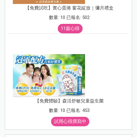
【免費試吃】實心蛋捲 窗花綻放｜彌月禮盒
數量: 10 已報名: 502
11篇心得
【免費體驗】森活舒敏兒童益生菌
數量: 10 已報名: 453
試用心得撰寫中