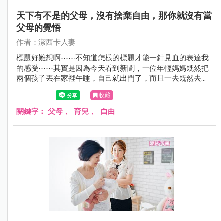
天下有不是的父母，沒有捨棄自由，那你就沒有當
父母的覺悟
作者：潔西卡人妻
標題好難想啊⋯⋯不知道怎樣的標題才能一針見血的表達我
的感受⋯⋯其實是因為今天看到新聞，一位年輕媽媽既然把
兩個孩子丟在家裡午睡，自己就出門了，而且一去既然去四
個鐘頭因而發生憾事....我簡直覺得太不可思議了...
收藏
關鍵字：
父母
、
育兒
、
自由