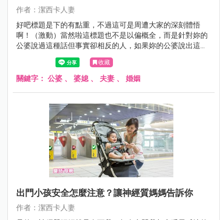
作者：潔西卡人妻
好吧標題是下的有點重，不過這可是周遭大家的深刻體悟
啊！（激動）當然啦這標題也不是以偏概全，而是針對妳的
公婆說過這種話但事實卻相反的人，如果妳的公婆說出這些
話也真的把妳當女兒看的人可以自動上一頁謝謝～～～～～
收藏
關鍵字：
公婆
、
婆媳
、
夫妻
、
婚姻
出門小孩安全怎麼注意？讓神經質媽媽告訴你
作者：潔西卡人妻