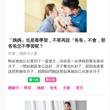
「媽媽」也是靠學習，不要再說「爸爸」不會，那
爸爸怎不學習呢？
作者：潔西卡人妻
剛在抱怨公社看到了一篇發文，內容是一名孕婦想要在家坐
月子，一開始都跟老公說好，月子餐也叫好了，卻因為婆婆
說想幫她坐月子，就開始問她說那如果她自己在家坐月子，
誰幫小孩洗澡？版主回答婆婆老公啊！沒想到婆婆既然回她
收藏
「老公哪會啊！」，這時先生在一旁也不出聲，回家後兩人
也為此爭執，甚至還質疑老婆是不相信他的媽媽會照顧好她
關鍵字：
學習
、
媽媽
、
爸爸
、
夫妻
、
育兒
嗎？！