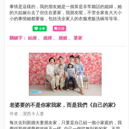
事情是這樣的，我的朋友她是一個算是非常聽話的媳婦，她
的大姑嫁出去了但住在婆家，我朋友呢，不管全家各大大小
小的事情她都要做，包括洗全家人的衣服煮飯洗碗等等等的
（沒錯連大姑一家的衣服），大姑卻連家事都很少做，這樣
收藏
不平等的待遇對我朋友來說，雖然說出來總是被我們罵，但
她總是忍了再說，說久我們也沒轍，畢竟別人家務事也只能
關鍵字：
結婚
、
媳婦
、
婚姻
、
婆家
給給建議...
老婆要的不是你家我家，而是我們《自己的家》
作者：潔西卡人妻
每次去到新婚夫妻朋友家，只要是自己組一個小家庭的，我
覺得那個感覺都超級不一樣...自己一個從無到有的家，不管