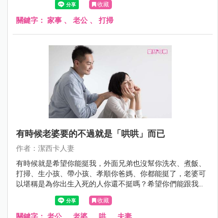
收藏
他們不知道從何幫起（來跟著我翻白眼），奇怪家事這種這
麼生活化的東西，有什麼好不知道要做什麼的？！
關鍵字：
家事
、
老公
、
打掃
有時候老婆要的不過就是「哄哄」而已
作者：潔西卡人妻
有時候就是希望你能挺我，外面兄弟也沒幫你洗衣、煮飯、
打掃、生小孩、帶小孩、孝順你爸媽、你都能挺了，老婆可
以堪稱是為你出生入死的人你還不挺嗎？希望你們能跟我們
站在同一陣線，就算是假裝的也好。
收藏
關鍵字：
老公
、
老婆
、
哄
、
夫妻