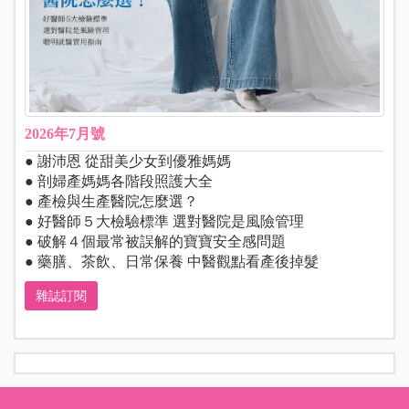
2026年7月號
● 謝沛恩 從甜美少女到優雅媽媽
● 剖婦產媽媽各階段照護大全
● 產檢與生產醫院怎麼選？
● 好醫師５大檢驗標準 選對醫院是風險管理
● 破解４個最常被誤解的寶寶安全感問題
● 藥膳、茶飲、日常保養 中醫觀點看產後掉髮
雜誌訂閱