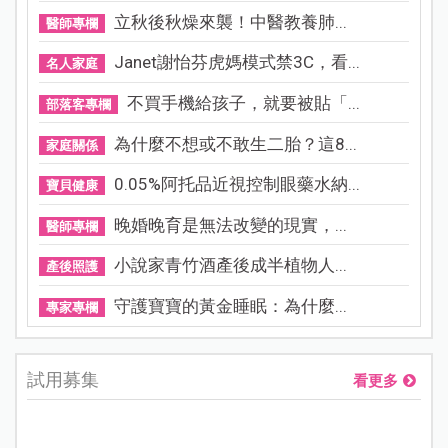
立秋後秋燥來襲！中醫教養肺...
醫師專欄
Janet謝怡芬虎媽模式禁3C，看...
名人家庭
不買手機給孩子，就要被貼「...
部落客專欄
為什麼不想或不敢生二胎？這8...
家庭關係
0.05%阿托品近視控制眼藥水納...
寶貝健康
晚婚晚育是無法改變的現實，...
醫師專欄
小說家青竹酒產後成半植物人...
產後照護
守護寶寶的黃金睡眠：為什麼...
專家專欄
試用募集
看更多