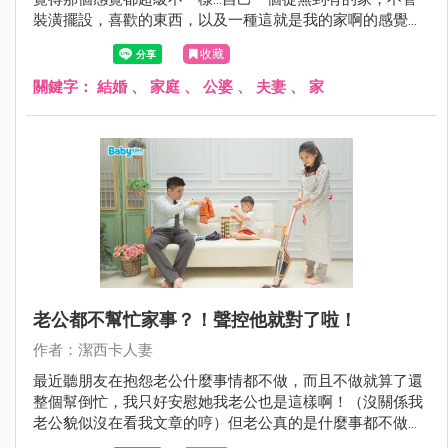
裝潢擺設，喜歡的東西，以及一種這就是我的家啊的感覺！
而不只是這是我老公家、我嫁進來我老公家...
收藏
關鍵字：
結婚
、
家庭
、
公婆
、
夫妻
、
家
老公都不幫忙家事？！聲控他就對了啦！
作者：潔西卡人妻
最近聽朋友在抱怨老公什麼事情都不做，而且不做就算了還
整個幫倒忙，我只好安慰她我老公也是這樣啊！（沒關係我
老公貌似沒在看我文章的哼）但老公真的是什麼事都不做
嗎？！不～～～倒不是真的所有老公都不想幫忙事情，而是