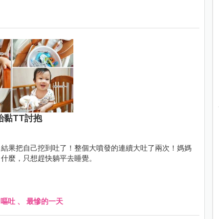
始黏TT討抱
，結果把自己挖到吐了！整個大噴發的連續大吐了兩次！媽媽
了什麼，只想趕快躺平去睡覺。
、
嘔吐
、
最慘的一天