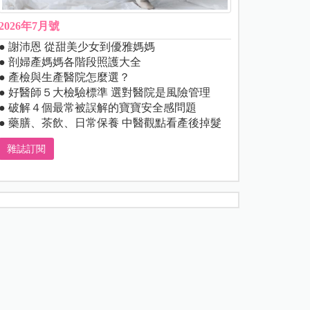
2026年7月號
● 謝沛恩 從甜美少女到優雅媽媽
● 剖婦產媽媽各階段照護大全
● 產檢與生產醫院怎麼選？
● 好醫師５大檢驗標準 選對醫院是風險管理
● 破解４個最常被誤解的寶寶安全感問題
● 藥膳、茶飲、日常保養 中醫觀點看產後掉髮
雜誌訂閱