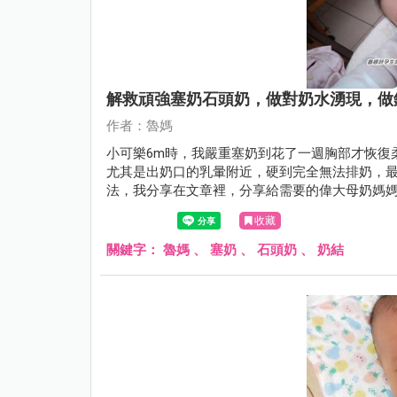
解救頑強塞奶石頭奶，做對奶水湧現，做
作者：魯媽
小可樂6m時，我嚴重塞奶到花了一週胸部才恢復
尤其是出奶口的乳暈附近，硬到完全無法排奶，
法，我分享在文章裡，分享給需要的偉大母奶媽
收藏
關鍵字：
魯媽
、
塞奶
、
石頭奶
、
奶結