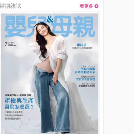
當期雜誌
看更多