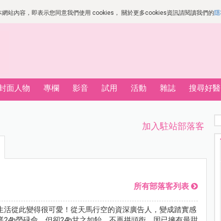
站內容，即表示您同意我們使用 cookies， 關於更多cookies資訊請閱讀我們的
隱
封面人物
專欄
影音
試用
活動
雜誌
搜尋好醫
加入駐站部落客
所有部落客列表
生活從此變得很可愛！從天馬行空的資深廣告人，變成踏實感
24h勞碌命，但卻24h甘之如飴。不再拼頭銜，因已擁有最甜