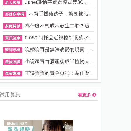
Janet謝怡芬虎媽模式禁3C，看...
名人家庭
不買手機給孩子，就要被貼「...
部落客專欄
為什麼不想或不敢生二胎？這8...
家庭關係
0.05%阿托品近視控制眼藥水納...
寶貝健康
晚婚晚育是無法改變的現實，...
醫師專欄
小說家青竹酒產後成半植物人...
產後照護
守護寶寶的黃金睡眠：為什麼...
專家專欄
試用募集
看更多