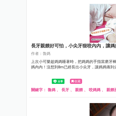
長牙親餵好可怕，小尖牙狠咬內內，讓媽
作者：魯媽
上次小可樂趁媽媽睡著時，把媽媽的手指當磨牙棒
媽內內！沒想到8m已經長出小尖牙，讓媽媽痛到
收藏
關鍵字：
魯媽
、
長牙
、
親餵
、
咬媽媽
、
親餵