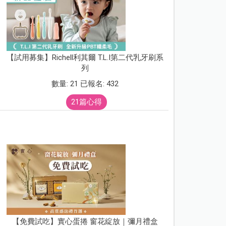
【試用募集】Richell利其爾 T.L.I第二代乳牙刷系
列
數量: 21 已報名: 432
21篇心得
【免費試吃】實心蛋捲 窗花綻放｜彌月禮盒