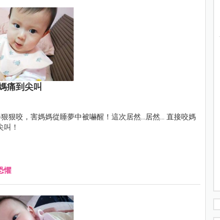
媽痛到尖叫
狠狠咬，害媽媽從睡夢中被嚇醒！這次居然…居然… 直接咬媽
尖叫！
恐懼