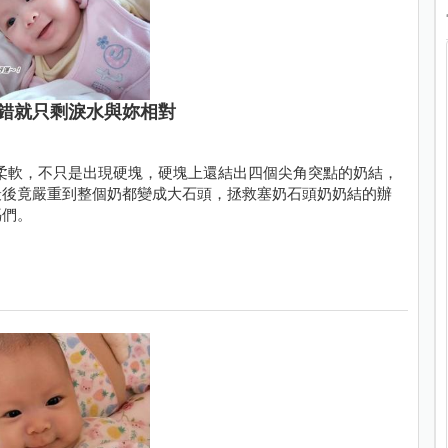
錯就只剩淚水與妳相對
柔軟，不只是出現硬塊，硬塊上還結出四個尖角突點的奶結，
最後竟嚴重到整個奶都變成大石頭，拯救塞奶石頭奶奶結的辦
媽們。