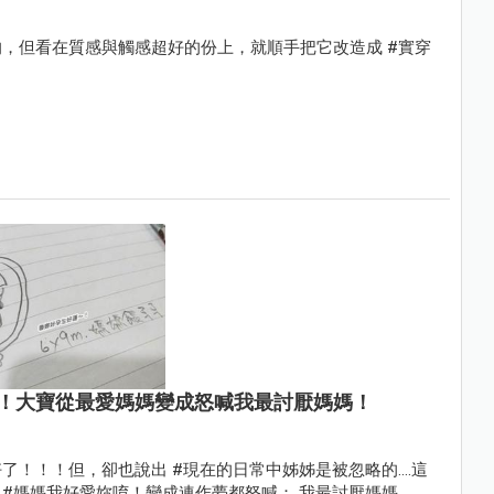
，但看在質感與觸感超好的份上，就順手把它改造成 #實穿
！大寶從最愛媽媽變成怒喊我最討厭媽媽！
了！！！但，卻也說出 #現在的日常中姊姊是被忽略的….這
#媽媽我好愛妳唷！變成連作夢都怒喊： 我最討厭媽媽