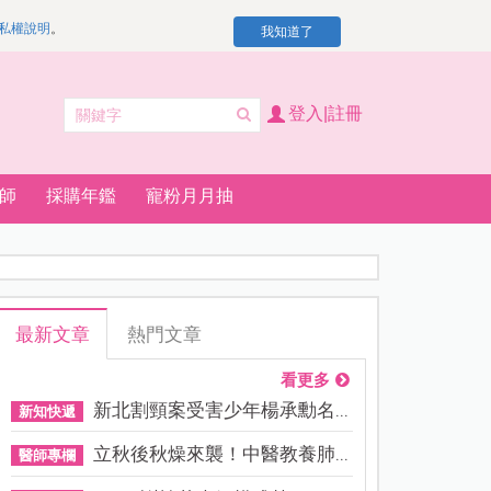
私權說明
。
我知道了
登入|註冊
師
採購年鑑
寵粉月月抽
最新文章
熱門文章
看更多
新北割頸案受害少年楊承勳名...
新知快遞
立秋後秋燥來襲！中醫教養肺...
醫師專欄