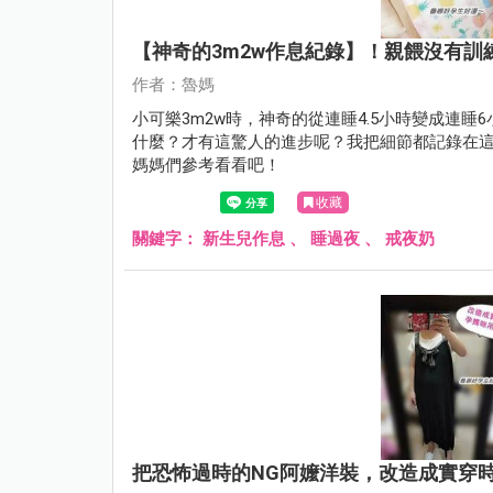
【神奇的3m2w作息紀錄】！親餵沒有
作者：魯媽
小可樂3m2w時，神奇的從連睡4.5小時變成連睡
什麼？才有這驚人的進步呢？我把細節都記錄在這
媽媽們參考看看吧！
收藏
關鍵字：
新生兒作息
、
睡過夜
、
戒夜奶
把恐怖過時的NG阿嬤洋裝，改造成實穿