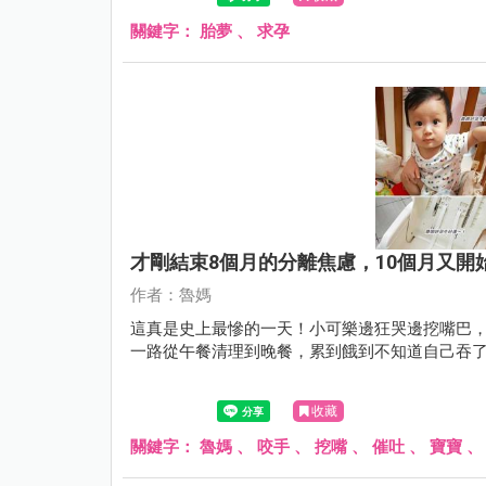
關鍵字：
胎夢
、
求孕
才剛結束8個月的分離焦慮，10個月又開
作者：魯媽
這真是史上最慘的一天！小可樂邊狂哭邊挖嘴巴
一路從午餐清理到晚餐，累到餓到不知道自己吞
收藏
關鍵字：
魯媽
、
咬手
、
挖嘴
、
催吐
、
寶寶