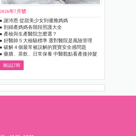
2026年7月號
● 謝沛恩 從甜美少女到優雅媽媽
● 剖婦產媽媽各階段照護大全
● 產檢與生產醫院怎麼選？
● 好醫師５大檢驗標準 選對醫院是風險管理
● 破解４個最常被誤解的寶寶安全感問題
● 藥膳、茶飲、日常保養 中醫觀點看產後掉髮
雜誌訂閱