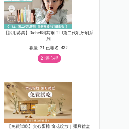
【試用募集】Richell利其爾 T.L.I第二代乳牙刷系
列
數量: 21 已報名: 432
21篇心得
【免費試吃】實心蛋捲 窗花綻放｜彌月禮盒