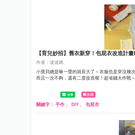
【育兒妙招】舊衣新穿！包屁衣改造計畫DI
作者：波波媽
小寶貝總是咻一聲的就長大了～衣服也是穿沒幾
而且一次不夠，還有二度改造喔！超省錢大作戰～Re
收藏
關鍵字：
手作
、
DIY
、
包屁衣