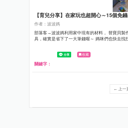
【育兒分享】在家玩也超開心～15個免
作者：波波媽
部落客→波波媽利用家中現有的材料， 替寶貝製
具，確實是省下了一大筆錢喔～ 媽咪們也快去找
收藏
關鍵字：
←
上一