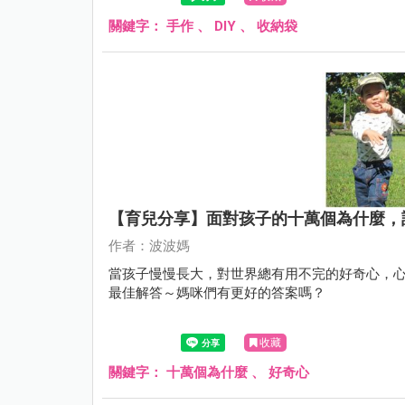
關鍵字：
手作
、
DIY
、
收納袋
【育兒分享】面對孩子的十萬個為什麼，
作者：波波媽
當孩子慢慢長大，對世界總有用不完的好奇心，心
最佳解答～媽咪們有更好的答案嗎？
收藏
關鍵字：
十萬個為什麼
、
好奇心