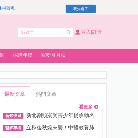
私權說明
。
我知道了
登入|註冊
師
採購年鑑
寵粉月月抽
最新文章
熱門文章
看更多
新北割頸案受害少年楊承勳名...
新知快遞
立秋後秋燥來襲！中醫教養肺...
醫師專欄