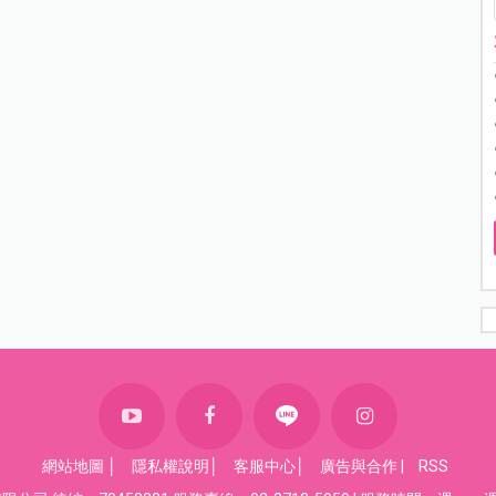
網站地圖
│
隱私權說明
│
客服中心
│
廣告與合作
|
RSS