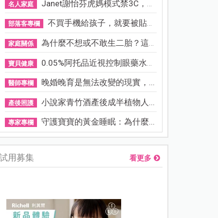
Janet謝怡芬虎媽模式禁3C，看...
名人家庭
不買手機給孩子，就要被貼「...
部落客專欄
為什麼不想或不敢生二胎？這8...
家庭關係
0.05%阿托品近視控制眼藥水納...
寶貝健康
晚婚晚育是無法改變的現實，...
醫師專欄
小說家青竹酒產後成半植物人...
產後照護
守護寶寶的黃金睡眠：為什麼...
專家專欄
試用募集
看更多