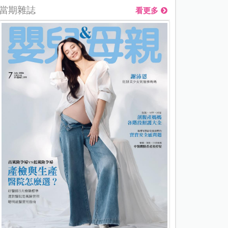
當期雜誌
看更多