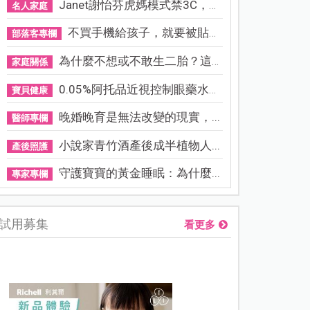
Janet謝怡芬虎媽模式禁3C，看...
名人家庭
不買手機給孩子，就要被貼「...
部落客專欄
為什麼不想或不敢生二胎？這8...
家庭關係
0.05%阿托品近視控制眼藥水納...
寶貝健康
晚婚晚育是無法改變的現實，...
醫師專欄
小說家青竹酒產後成半植物人...
產後照護
守護寶寶的黃金睡眠：為什麼...
專家專欄
試用募集
看更多