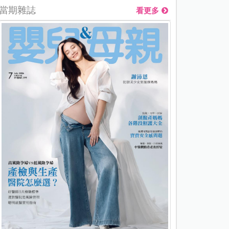
當期雜誌
看更多