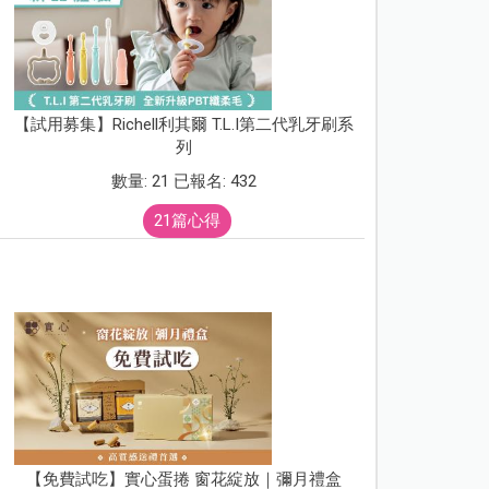
【試用募集】Richell利其爾 T.L.I第二代乳牙刷系
列
數量: 21 已報名: 432
21篇心得
【免費試吃】實心蛋捲 窗花綻放｜彌月禮盒