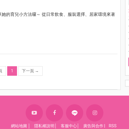
享她的育兒小方法囉～ 從日常飲食、服裝選擇、居家環境來著
頁
1
下一頁
→
網站地圖
│
隱私權說明
│
客服中心
│
廣告與合作
|
RSS