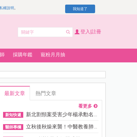
私權說明
。
我知道了
登入|註冊
師
採購年鑑
寵粉月月抽
最新文章
熱門文章
看更多
新北割頸案受害少年楊承勳名...
新知快遞
立秋後秋燥來襲！中醫教養肺...
醫師專欄