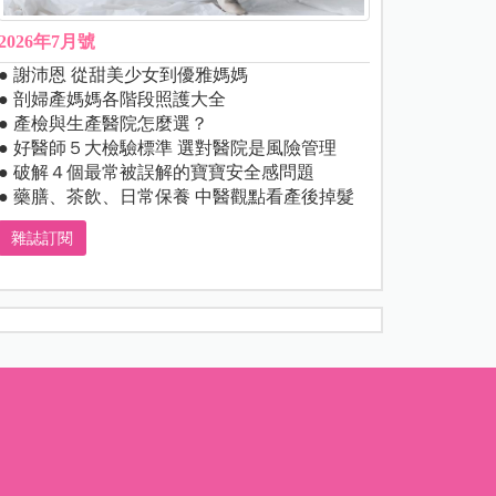
2026年7月號
● 謝沛恩 從甜美少女到優雅媽媽
● 剖婦產媽媽各階段照護大全
● 產檢與生產醫院怎麼選？
● 好醫師５大檢驗標準 選對醫院是風險管理
● 破解４個最常被誤解的寶寶安全感問題
● 藥膳、茶飲、日常保養 中醫觀點看產後掉髮
雜誌訂閱