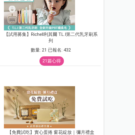
【試用募集】Richell利其爾 T.L.I第二代乳牙刷系
列
數量: 21 已報名: 432
21篇心得
【免費試吃】實心蛋捲 窗花綻放｜彌月禮盒