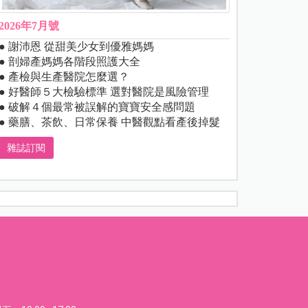
2026年7月號
● 謝沛恩 從甜美少女到優雅媽媽
● 剖婦產媽媽各階段照護大全
● 產檢與生產醫院怎麼選？
● 好醫師５大檢驗標準 選對醫院是風險管理
● 破解４個最常被誤解的寶寶安全感問題
● 藥膳、茶飲、日常保養 中醫觀點看產後掉髮
雜誌訂閱