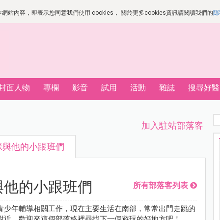
站內容，即表示您同意我們使用 cookies， 關於更多cookies資訊請閱讀我們的
隱
封面人物
專欄
影音
試用
活動
雜誌
搜尋好醫
加入駐站部落客
咪與他的小跟班們
與他的小跟班們
所有部落客列表
青少年輔導相關工作，現在主要生活在南部，常常出門走跳的
附近，歡迎來這個部落格裡尋找下一個遊玩的好地方吧！