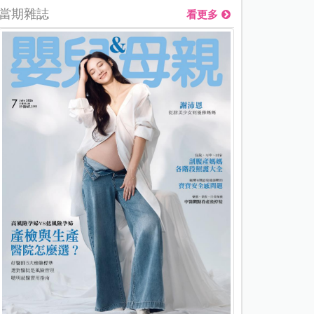
當期雜誌
看更多