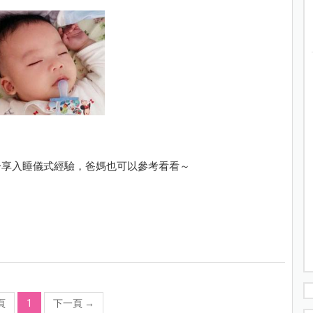
分享入睡儀式經驗，爸媽也可以參考看看～
頁
1
下一頁
→