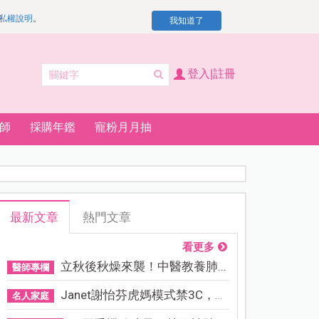
私權說明
。
我知道了
登入|註冊
師
採購年鑑
寵粉月月抽
最新文章
熱門文章
看更多
立秋後秋燥來襲！中醫教養肺...
醫師專欄
Janet謝怡芬虎媽模式禁3C，看...
名人家庭