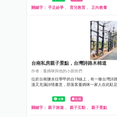
關鍵字：
手足紛爭
、
育兒教育
、
正向教養
台南私房親子景點，台灣詩路木棉道
作者：蔓媽咪與他的小跟班們
位於台南鹽水往學甲的台19線上，有一條台灣詩
漫又充滿詩情畫意，部落客蔓媽咪一家人在此駐
收藏
關鍵字：
親子旅遊
、
親子互動
、
親子景點