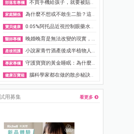
不買手機給孩子，就要被貼「...
部落客專欄
為什麼不想或不敢生二胎？這8...
家庭關係
0.05%阿托品近視控制眼藥水納...
寶貝健康
晚婚晚育是無法改變的現實，...
醫師專欄
小說家青竹酒產後成半植物人...
產後照護
守護寶寶的黃金睡眠：為什麼...
專家專欄
腦科學家都在做的散步秘訣！...
健康百寶箱
試用募集
看更多