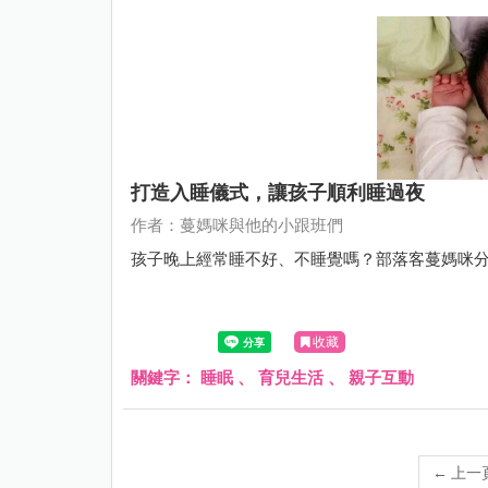
打造入睡儀式，讓孩子順利睡過夜
作者：蔓媽咪與他的小跟班們
孩子晚上經常睡不好、不睡覺嗎？部落客蔓媽咪
收藏
關鍵字：
睡眠
、
育兒生活
、
親子互動
←
上一