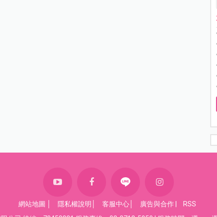
網站地圖
│
隱私權說明
│
客服中心
│
廣告與合作
|
RSS