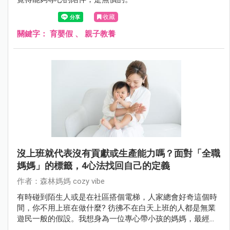
收藏
關鍵字：
育嬰假
、
親子教養
沒上班就代表沒有貢獻或生產能力嗎？面對「全職
媽媽」的標籤，4心法找回自己的定義
作者：森林媽媽 cozy vibe
有時碰到陌生人或是在社區搭個電梯，人家總會好奇這個時
間，你不用上班在做什麼? 彷彿不在白天上班的人都是無業
遊民一般的假設。我想身為一位專心帶小孩的媽媽，最經常
為了這種事情感到稍微自卑跟糾結。其實，這些標籤跟名稱