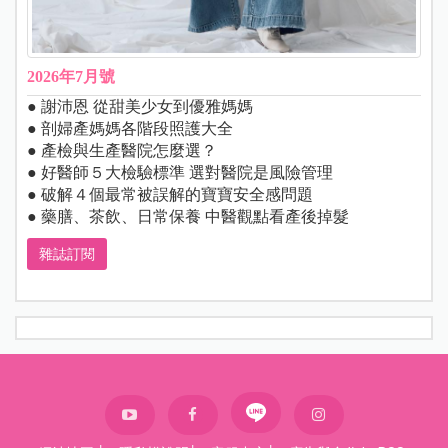
2026年7月號
● 謝沛恩 從甜美少女到優雅媽媽
● 剖婦產媽媽各階段照護大全
● 產檢與生產醫院怎麼選？
● 好醫師５大檢驗標準 選對醫院是風險管理
● 破解４個最常被誤解的寶寶安全感問題
● 藥膳、茶飲、日常保養 中醫觀點看產後掉髮
雜誌訂閱