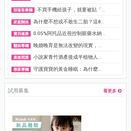
不買手機給孩子，就要被貼「...
部落客專欄
為什麼不想或不敢生二胎？這8...
家庭關係
0.05%阿托品近視控制眼藥水納...
寶貝健康
晚婚晚育是無法改變的現實，...
醫師專欄
小說家青竹酒產後成半植物人...
產後照護
守護寶寶的黃金睡眠：為什麼...
專家專欄
試用募集
看更多