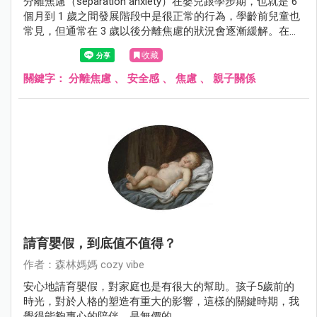
分離焦慮（separation anxiety）在嬰兒跟學步期，也就是 6
個月到 1 歲之間發展階段中是很正常的行為，學齡前兒童也
常見，但通常在 3 歲以後分離焦慮的狀況會逐漸緩解。在部
分的學齡前兒童，會發展成影響到日常、校園生活或出現恐
收藏
慌發作，而被醫療團隊診斷為分離焦慮症（separation
anxiety disorder），通常較少見於青少年或成人。
關鍵字：
分離焦慮
、
安全感
、
焦慮
、
親子關係
請育嬰假，到底值不值得？
作者：森林媽媽 cozy vibe
安心地請育嬰假，對家庭也是有很大的幫助。孩子5歲前的
時光，對於人格的塑造有重大的影響，這樣的關鍵時期，我
覺得能夠專心的陪伴，是無價的。