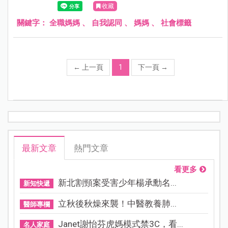
收藏
都只是過眼雲煙，不需要看得這麼認真。
關鍵字：
全職媽媽
、
自我認同
、
媽媽
、
社會標籤
←
上一頁
1
下一頁
→
最新文章
熱門文章
看更多
新北割頸案受害少年楊承勳名...
新知快遞
立秋後秋燥來襲！中醫教養肺...
醫師專欄
Janet謝怡芬虎媽模式禁3C，看...
名人家庭