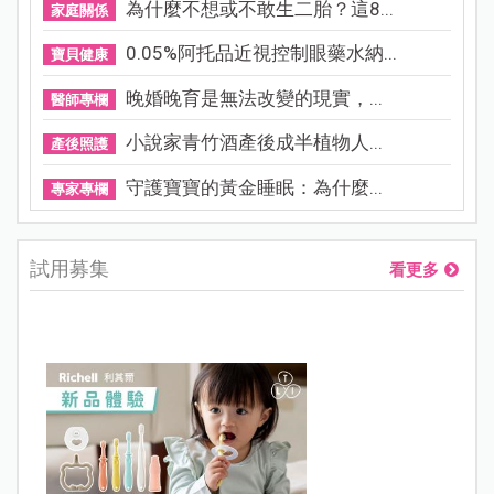
為什麼不想或不敢生二胎？這8...
家庭關係
0.05%阿托品近視控制眼藥水納...
寶貝健康
晚婚晚育是無法改變的現實，...
醫師專欄
小說家青竹酒產後成半植物人...
產後照護
守護寶寶的黃金睡眠：為什麼...
專家專欄
試用募集
看更多