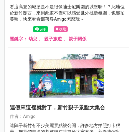
看這高聳的城堡是不是很像迪士尼樂園的城堡呀！？此地位
於新竹關西，來到此處不僅可以感受世外桃源氛圍，也能拍
美照，快來看看部落客Amigo怎麼玩～
收藏
關鍵字：
幼兒
、
親子旅遊
、
親子關係
連假來這裡就對了，新竹親子景點大集合
作者：Amigo
這陣子新竹有不少美麗景點被公開，許多地方拍照打卡很
美，把我們去過的都整理在這篇給大家參考，新春連假出