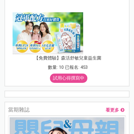
【免費體驗】森活舒敏兒童益生菌
數量: 10 已報名: 453
試用心得撰寫中
當期雜誌
看更多