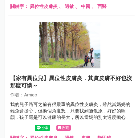
關鍵字：
異位性皮膚炎
、
過敏
、
中醫
、
西醫
【家有異位兒】異位性皮膚炎．其實皮膚不好也沒
那麼可憐～
作者：Amigo
我的兒子路可之前有很嚴重的異位性皮膚炎，雖然當媽媽的
難免會擔心，但換個角度想，只要找到過敏原，好好的照
顧，孩子還是可以健康的長大，所以當媽的別太過度擔心
囉！
收藏
關鍵字：
異位性皮膚炎
、
過敏
、
皮膚
、
類固醇