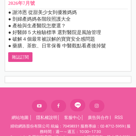
2026年7月號
● 謝沛恩 從甜美少女到優雅媽媽
● 剖婦產媽媽各階段照護大全
● 產檢與生產醫院怎麼選？
● 好醫師５大檢驗標準 選對醫院是風險管理
● 破解４個最常被誤解的寶寶安全感問題
● 藥膳、茶飲、日常保養 中醫觀點看產後掉髮
雜誌訂閱
網站地圖
│
隱私權說明
│
客服中心
│
廣告與合作
|
RSS
婦幼網路股份有限公司 統編：70458331 服務專線：02-8712-5959 | 服
務時間：週一～週五：10:00~17:30