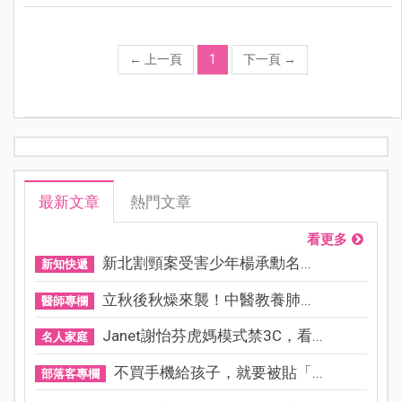
←
上一頁
1
下一頁
→
最新文章
熱門文章
看更多
新北割頸案受害少年楊承勳名...
新知快遞
立秋後秋燥來襲！中醫教養肺...
醫師專欄
Janet謝怡芬虎媽模式禁3C，看...
名人家庭
不買手機給孩子，就要被貼「...
部落客專欄